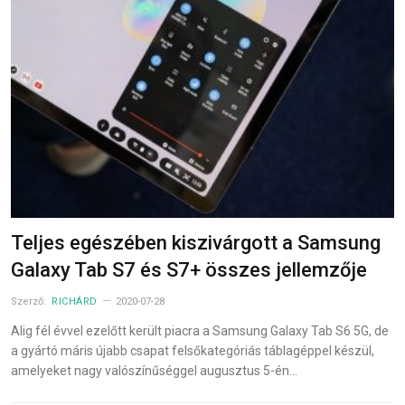
Teljes egészében kiszivárgott a Samsung
Galaxy Tab S7 és S7+ összes jellemzője
Szerző:
RICHÁRD
2020-07-28
Alig fél évvel ezelőtt került piacra a Samsung Galaxy Tab S6 5G, de
a gyártó máris újabb csapat felsőkategóriás táblagéppel készül,
amelyeket nagy valószínűséggel augusztus 5-én…