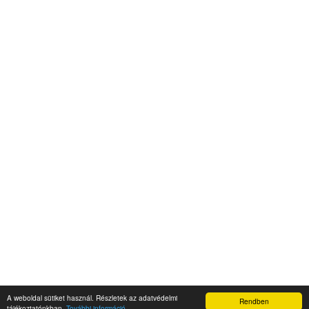
A weboldal sütiket használ. Részletek az adatvédelmi
Rendben
Napidroid.hu 2019
tájékoztatónkban.
További információ