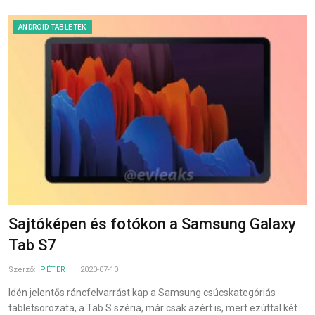
ANDROID TABLETEK
Sajtóképen és fotókon a Samsung Galaxy
Tab S7
Szerző:
PÉTER
2020-07-10
Idén jelentős ráncfelvarrást kap a Samsung csúcskategóriás
tabletsorozata, a Tab S széria, már csak azért is, mert ezúttal két