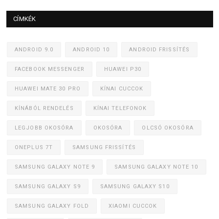
CÍMKÉK
ANDROID 9.0
ANDROID 10
ANDROID FRISSÍTÉS
FACEBOOK MESSENGER
HUAWEI P30
HUAWEI MATE 30 PRO
KÍNAI CUCCOK
KÍNÁBÓL RENDELÉS
KÍNAI TELEFONOK
LEGJOBB OKOSÓRA
OKOSÓRA
OLCSÓ OKOSÓRA
ONEPLUS 7T
SAMSUNG FRISSÍTÉS
SAMSUNG GALAXY NOTE 9
SAMSUNG GALAXY NOTE 10
SAMSUNG GALAXY S9
SAMSUNG GALAXY S10
SAMSUNG GALAXY FOLD
XIAOMI CUCCOK