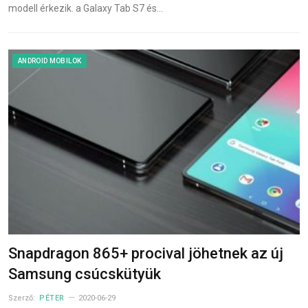
modell érkezik. a Galaxy Tab S7 és…
ANDROID MOBILOK
Snapdragon 865+ procival jöhetnek az új
Samsung csúcskütyük
Szerző:
PÉTER
2020-06-29