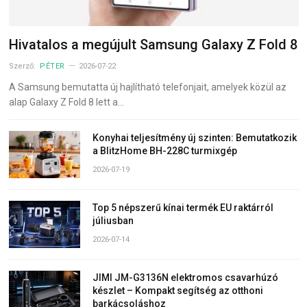
Hivatalos a megújult Samsung Galaxy Z Fold 8
Szerző:
PÉTER
2026-07-22
A Samsung bemutatta új hajlítható telefonjait, amelyek közül az
alap Galaxy Z Fold 8 lett a…
Konyhai teljesítmény új szinten: Bemutatkozik
a BlitzHome BH-228C turmixgép
2026-07-19
Top 5 népszerű kínai termék EU raktárról
júliusban
2026-07-14
JIMI JM-G3136N elektromos csavarhúzó
készlet – Kompakt segítség az otthoni
barkácsoláshoz