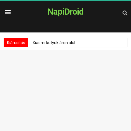
NapiDroid
Kiárusítás
Xiaomi kütyük áron alul