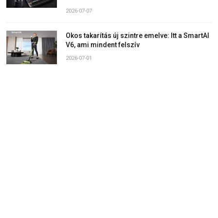
2026-07-07
Okos takarítás új szintre emelve: Itt a SmartAI
V6, ami mindent felszív
2026-07-01