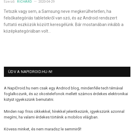
Szerző:
RICHÁRD
2020-04-29
Tetszik vagy sem, a Samsung neve megkerülhetetlen, ha
felsőkategóriás tabletekről van szó, és az Android rendszert
futtató eszközök között keresgélünk. Bár mostanában inkább a
középkategóriában volt…
ÜDV A NAPIDROID.HU-N!
A NapiDroid.hu nem csak egy Andriod blog, mindenféle tech témával
foglalkozunk, és az okostelefonok mellett számos érdekes elektronikai
kütyüt igyekszünk bemutatni.
Minden nap friss cikkekkel, hírekkel jelentkezünk, igyekszünk azonnal
megírni, ha valami érdekes történik a mobilos világban.
Kövess minket, és nem maradsz le semmiről!