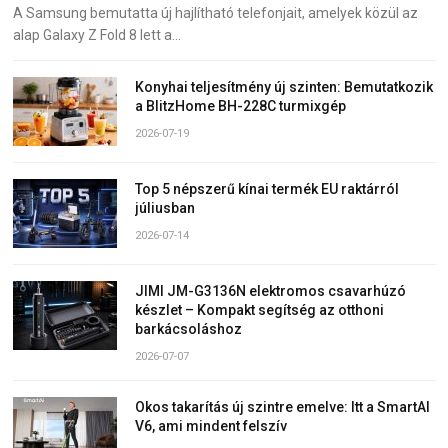
A Samsung bemutatta új hajlítható telefonjait, amelyek közül az
alap Galaxy Z Fold 8 lett a…
Konyhai teljesítmény új szinten: Bemutatkozik
a BlitzHome BH-228C turmixgép
2026-07-19
Top 5 népszerű kínai termék EU raktárról
júliusban
2026-07-14
JIMI JM-G3136N elektromos csavarhúzó
készlet – Kompakt segítség az otthoni
barkácsoláshoz
2026-07-07
Okos takarítás új szintre emelve: Itt a SmartAI
V6, ami mindent felszív