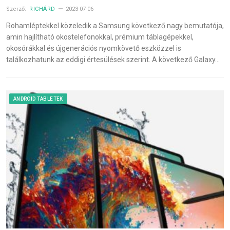
Szerző:
RICHÁRD
2023-07-06
Rohamléptekkel közeledik a Samsung következő nagy bemutatója,
amin hajlítható okostelefonokkal, prémium táblagépekkel,
okosórákkal és újgenerációs nyomkövető eszközzel is
találkozhatunk az eddigi értesülések szerint. A következő Galaxy…
ANDROID TABLETEK