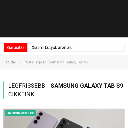
Kiárusítás
Xiaomi kütyük áron alul
»
Főoldal
Posts Tagged "Samsung Galaxy Tab S9"
LEGFRISSEBB
SAMSUNG GALAXY TAB S9
CIKKEINK
ANDROID MOBILOK