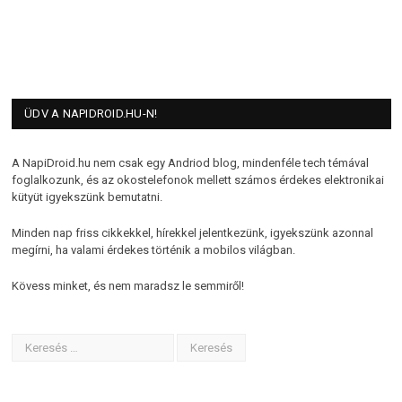
ÜDV A NAPIDROID.HU-N!
A NapiDroid.hu nem csak egy Andriod blog, mindenféle tech témával
foglalkozunk, és az okostelefonok mellett számos érdekes elektronikai
kütyüt igyekszünk bemutatni.
Minden nap friss cikkekkel, hírekkel jelentkezünk, igyekszünk azonnal
megírni, ha valami érdekes történik a mobilos világban.
Kövess minket, és nem maradsz le semmiről!