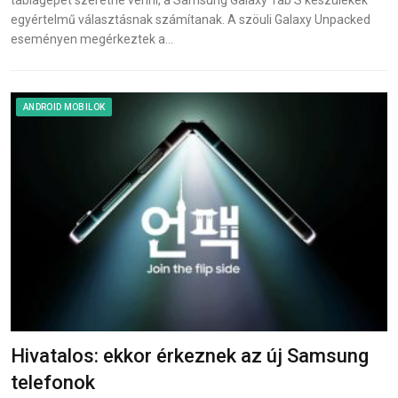
táblagépet szeretne venni, a Samsung Galaxy Tab S készülékek
egyértelmű választásnak számítanak. A szöuli Galaxy Unpacked
eseményen megérkeztek a…
ANDROID MOBILOK
Hivatalos: ekkor érkeznek az új Samsung
telefonok