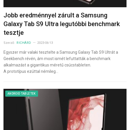
Jobb eredménnyel zárult a Samsung
Galaxy Tab S9 Ultra legutóbbi benchmark
tesztje
Szerző:
RICHÁRD
2023-06-13
Egyszer már valaki tesztelte a Samsung Galaxy Tab S9 Ultrát a
Geekbench révén, ám most ismét lefuttatták a benchmark
alkalmazást a gigantikus méretű csúcstableten.
A prototípus ezúttal némileg…
ANDROID TABLETEK