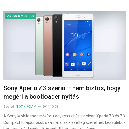
ANDROID MOBILOK
Sony Xperia Z3 széria – nem biztos, hogy
megéri a bootloader nyitás
Szerző:
TÓTH ÁDÁM
2014-10-03
A Sony Mobile megerősített egy rossz hírt az olyan Xperia Z3 és Z3
Compact tulajdonosok számára, akik esetleg szeretnék készülékük
bootloaderét kinyitni. Egy nyitott bootloader előnye…