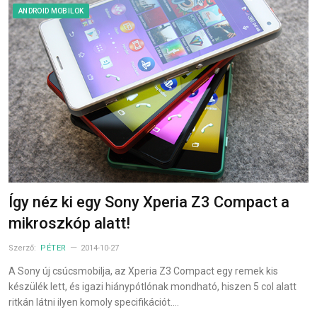
ANDROID MOBILOK
Így néz ki egy Sony Xperia Z3 Compact a
mikroszkóp alatt!
Szerző:
PÉTER
2014-10-27
A Sony új csúcsmobilja, az Xperia Z3 Compact egy remek kis
készülék lett, és igazi hiánypótlónak mondható, hiszen 5 col alatt
ritkán látni ilyen komoly specifikációt.…