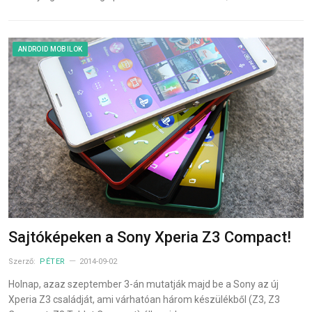
ANDROID MOBILOK
Sajtóképeken a Sony Xperia Z3 Compact!
Szerző:
PÉTER
2014-09-02
Holnap, azaz szeptember 3-án mutatják majd be a Sony az új
Xperia Z3 családját, ami várhatóan három készülékből (Z3, Z3