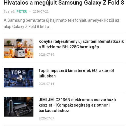
Hivatalos a megújult Samsung Galaxy Z Fold 8
Szerző:
PÉTER
2026-07-22
A Samsung bemutatta új hajlítható telefonjait, amelyek közül az
alap Galaxy Z Fold 8 lett a…
Konyhai teljesítmény új szinten: Bemutatkozik
a BlitzHome BH-228C turmixgép
2026-07-19
Top 5 népszerű kínai termék EU raktárról
júliusban
2026-07-14
JIMI JM-G3136N elektromos csavarhúzó
készlet – Kompakt segítség az otthoni
barkácsoláshoz
2026-07-07