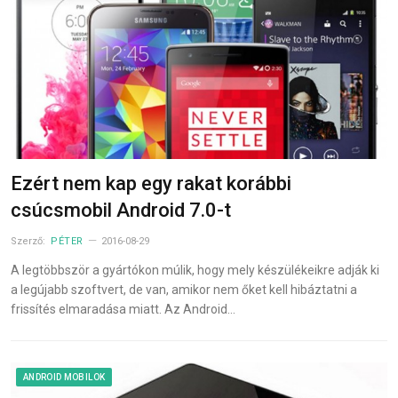
Ezért nem kap egy rakat korábbi
csúcsmobil Android 7.0-t
Szerző:
PÉTER
2016-08-29
A legtöbbször a gyártókon múlik, hogy mely készülékeikre adják ki
a legújabb szoftvert, de van, amikor nem őket kell hibáztatni a
frissítés elmaradása miatt. Az Android…
ANDROID MOBILOK