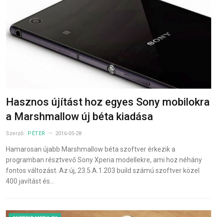
Hasznos újítást hoz egyes Sony mobilokra
a Marshmallow új béta kiadása
Szerző:
PÉTER
2016-05-28
Hamarosan újabb Marshmallow béta szoftver érkezik a
programban résztvevő Sony Xperia modellekre, ami hoz néhány
fontos változást. Az új, 23.5.A.1.203 build számú szoftver közel
400 javítást és…