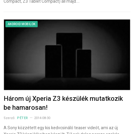
Compact, Z3 Tablet Compact) áll majd.…
ANDROID MOBILOK
Három új Xperia Z3 készülék mutatkozik
be hamarosan!
Szerző:
PÉTER
2014-08-30
A Sony közzétett egy kis kedvcsináló teaser videót, ami az új