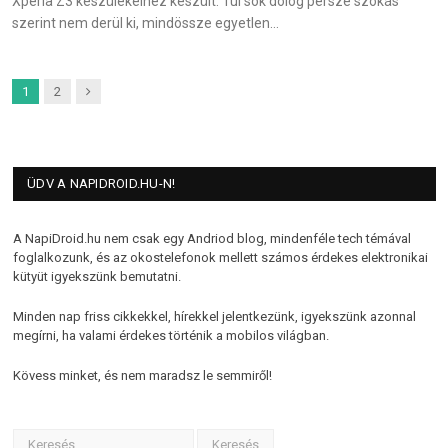
Xperia Z3 készülékeihez készült. Túl sok dolog persze szokás
szerint nem derül ki, mindössze egyetlen…
Next
1
2
ÜDV A NAPIDROID.HU-N!
A NapiDroid.hu nem csak egy Andriod blog, mindenféle tech témával
foglalkozunk, és az okostelefonok mellett számos érdekes elektronikai
kütyüt igyekszünk bemutatni.
Minden nap friss cikkekkel, hírekkel jelentkezünk, igyekszünk azonnal
megírni, ha valami érdekes történik a mobilos világban.
Kövess minket, és nem maradsz le semmiről!