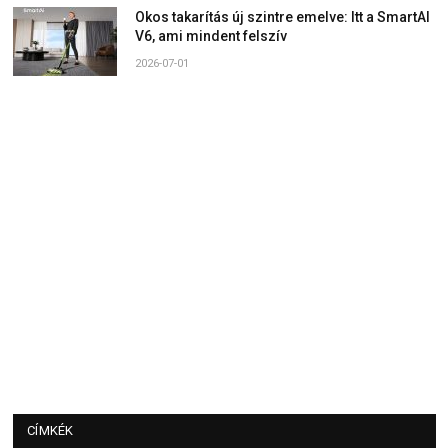
Okos takarítás új szintre emelve: Itt a SmartAI
V6, ami mindent felszív
2026-07-01
CÍMKÉK