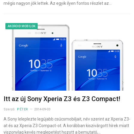
mégis nagyon jók lettek. Az egyik ilyen fontos részlet az…
ANDROID MOBILOK
Itt az új Sony Xperia Z3 és Z3 Compact!
Szerző:
PÉTER
2014-09-03
A Sony leleplezte legújabb csúcsmobiljait, név szerint az Xperia Z3-
at és az Xperia Z3 Compact-ot. A korábban kiszivárgott hírek miatt
viszonylag kevés meglepetést hozott a bemutató,…