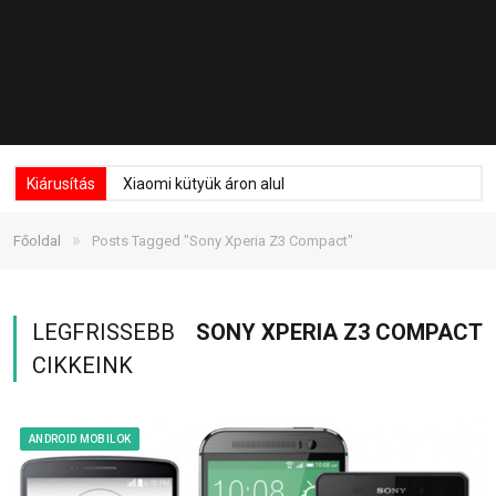
Kiárusítás
Xiaomi kütyük áron alul
»
Főoldal
Posts Tagged "Sony Xperia Z3 Compact"
LEGFRISSEBB
SONY XPERIA Z3 COMPACT
CIKKEINK
ANDROID MOBILOK