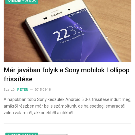
ANDROID MOBILOK
Már javában folyik a Sony mobilok Lollipop
frissítése
Szerző:
PÉTER
2015-03-18
A napokban több Sony készülék Android 5.0-s frissítése indult meg,
amikről részben már be is számoltunk, de ha esetleg lemaradtál
volna valamiről, akkor ebből a cikkből…