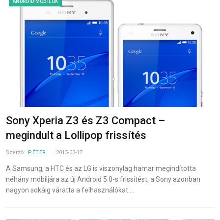
ANDROID MOBILOK
Sony Xperia Z3 és Z3 Compact –
megindult a Lollipop frissítés
Szerző:
PÉTER
2015-03-17
A Samsung, a HTC és az LG is viszonylag hamar megindította
néhány mobiljára az új Android 5.0-s frissítést, a Sony azonban
nagyon sokáig váratta a felhasználókat.…