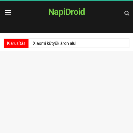
NapiDroid
Kiárusítás
Xiaomi kütyük áron alul