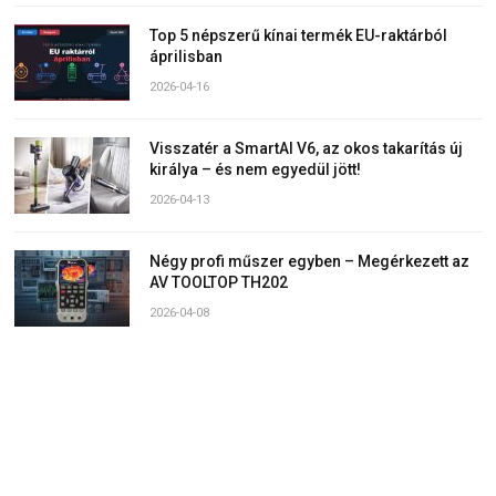
Top 5 népszerű kínai termék EU-raktárból
áprilisban
2026-04-16
Visszatér a SmartAI V6, az okos takarítás új
királya – és nem egyedül jött!
2026-04-13
Négy profi műszer egyben – Megérkezett az
AV TOOLTOP TH202
2026-04-08