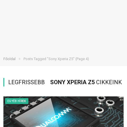
»
Főoldal
Posts Tagged "Sony Xperia Z5"
(Page 4)
LEGFRISSEBB
SONY XPERIA Z5
CIKKEINK
EGYÉB HÍREK