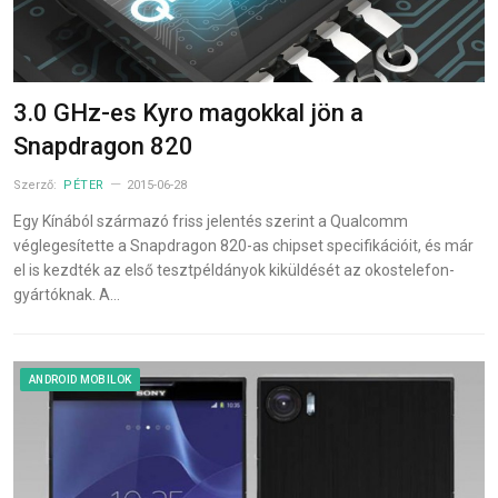
3.0 GHz-es Kyro magokkal jön a
Snapdragon 820
Szerző:
PÉTER
2015-06-28
Egy Kínából származó friss jelentés szerint a Qualcomm
véglegesítette a Snapdragon 820-as chipset specifikációit, és már
el is kezdték az első tesztpéldányok kiküldését az okostelefon-
gyártóknak. A…
ANDROID MOBILOK