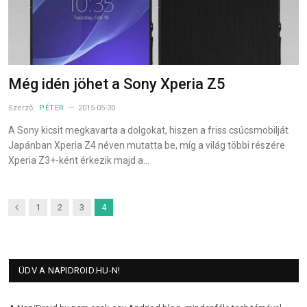
Még idén jöhet a Sony Xperia Z5
Szerző:
PÉTER
2015-05-30
A Sony kicsit megkavarta a dolgokat, hiszen a friss csúcsmobilját
Japánban Xperia Z4 néven mutatta be, míg a világ többi részére
Xperia Z3+-ként érkezik majd a…
Previous
1
2
3
4
ÜDV A NAPIDROID.HU-N!