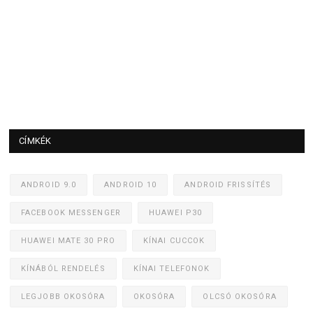
CÍMKÉK
ANDROID 9.0
ANDROID 10
ANDROID FRISSÍTÉS
FACEBOOK MESSENGER
HUAWEI P30
HUAWEI MATE 30 PRO
KÍNAI CUCCOK
KÍNÁBÓL RENDELÉS
KÍNAI TELEFONOK
LEGJOBB OKOSÓRA
OKOSÓRA
OLCSÓ OKOSÓRA