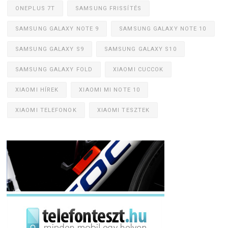
ONEPLUS 7T
SAMSUNG FRISSÍTÉS
SAMSUNG GALAXY NOTE 9
SAMSUNG GALAXY NOTE 10
SAMSUNG GALAXY S9
SAMSUNG GALAXY S10
SAMSUNG GALAXY FOLD
XIAOMI CUCCOK
XIAOMI HÍREK
XIAOMI MI NOTE 10
XIAOMI TELEFONOK
XIAOMI TESZTEK