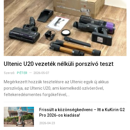
Ultenic U20 vezeték nélküli porszívó teszt
Szerző:
PÉTER
2026-05-07
Megérkezett hozzák tesztelésre az Ultenic egyik új akkus
porszívója, az Ultenic U20, ami kiemelkedő szívóerővel,
feltekeredésmentes forgókefével,…
Frissült a közönségkedvenc – Itt a KuKirin G2
Pro 2026-os kiadása!
2026-04-23