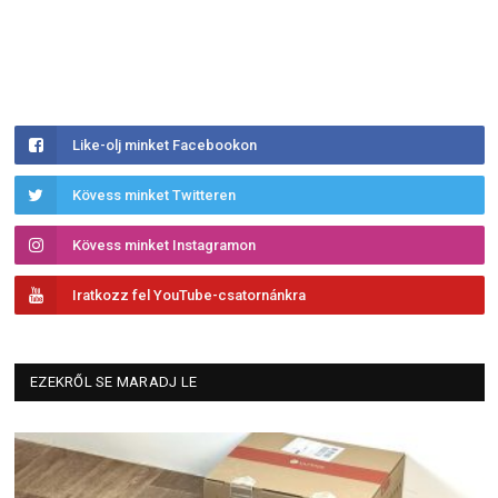
Like-olj minket Facebookon
Kövess minket Twitteren
Kövess minket Instagramon
Iratkozz fel YouTube-csatornánkra
EZEKRŐL SE MARADJ LE