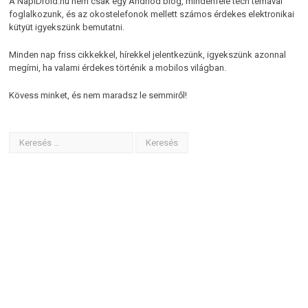
A NapiDroid.hu nem csak egy Andriod blog, mindenféle tech témával
foglalkozunk, és az okostelefonok mellett számos érdekes elektronikai
kütyüt igyekszünk bemutatni.
Minden nap friss cikkekkel, hírekkel jelentkezünk, igyekszünk azonnal
megírni, ha valami érdekes történik a mobilos világban.
Kövess minket, és nem maradsz le semmiről!