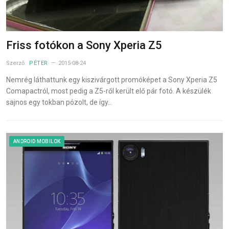
Friss fotókon a Sony Xperia Z5
Szerző:
PÉTER
2015-08-24
Nemrég láthattunk egy kiszivárgott promóképet a Sony Xperia Z5
Comapactról, most pedig a Z5-ről került elő pár fotó. A készülék
sajnos egy tokban pózolt, de így…
ANDROID MOBILOK