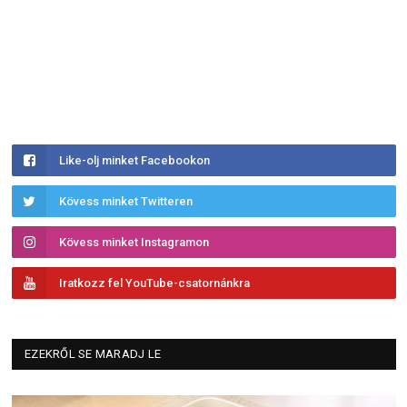
Like-olj minket Facebookon
Kövess minket Twitteren
Kövess minket Instagramon
Iratkozz fel YouTube-csatornánkra
EZEKRŐL SE MARADJ LE