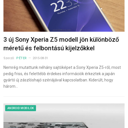
3 új Sony Xperia Z5 modell jön különböző
méretű és felbontású kijelzőkkel
Szerző:
PÉTER
2015-08-31
Nemrég mutattunk néhány sajtóképet a Sony Xperia Z5-ről, most
pedig friss, és felettébb érdekes információk érkeztek a japán
gyártó új zászlóshajó szériájával kapcsolatban. Kiderült, hogy
három…
ANDROID MOBILOK