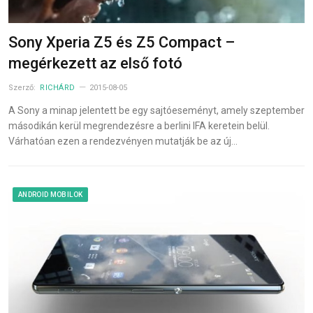
Sony Xperia Z5 és Z5 Compact –
megérkezett az első fotó
Szerző:
RICHÁRD
2015-08-05
A Sony a minap jelentett be egy sajtóeseményt, amely szeptember
másodikán kerül megrendezésre a berlini IFA keretein belül.
Várhatóan ezen a rendezvényen mutatják be az új…
ANDROID MOBILOK