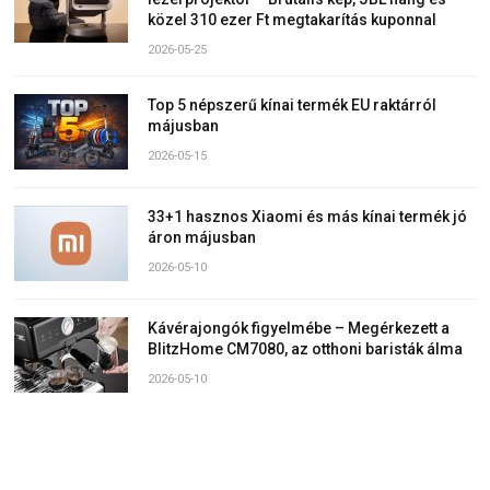
közel 310 ezer Ft megtakarítás kuponnal
2026-05-25
Top 5 népszerű kínai termék EU raktárról
májusban
2026-05-15
33+1 hasznos Xiaomi és más kínai termék jó
áron májusban
2026-05-10
Kávérajongók figyelmébe – Megérkezett a
BlitzHome CM7080, az otthoni baristák álma
2026-05-10