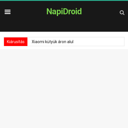
NapiDroid
Kiárusítás
Xiaomi kütyük áron alul