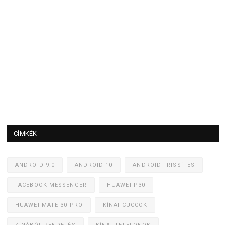
CÍMKÉK
ANDROID 9.0
ANDROID 10
ANDROID FRISSÍTÉS
FACEBOOK MESSENGER
HUAWEI P30
HUAWEI MATE 30 PRO
KÍNAI CUCCOK