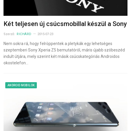
Két teljesen új csúcsmobillal készül a Sony
Szerző:
RICHÁRD
2015-07-23
Nem sokra rá, hogy felröppentek a pletykák egy lehetséges
szeptemberi Sony Xperia Z5 bemutatóról, máris újabb szóbeszéd
indult útjára, mely szerint két másik csúcskategóriás Androidos
okostelefon…
ANDROID MOBILOK