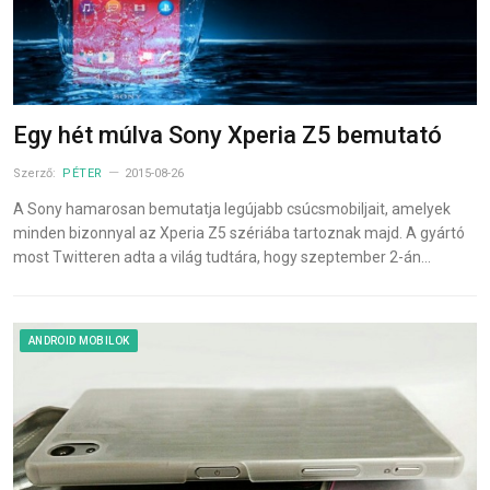
Egy hét múlva Sony Xperia Z5 bemutató
Szerző:
PÉTER
2015-08-26
A Sony hamarosan bemutatja legújabb csúcsmobiljait, amelyek
minden bizonnyal az Xperia Z5 szériába tartoznak majd. A gyártó
most Twitteren adta a világ tudtára, hogy szeptember 2-án…
ANDROID MOBILOK