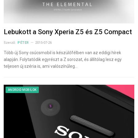
Lebukott a Sony Xperia Z5 és Z5 Compact
Szerző:
PÉTER
2015-07-26
Több új Sony csúcsmobil is készülőfélben van az eddigi hírek
alapján. Folytatódik egyrészt a Z sorozat, és állítólag lesz egy
teljesen új széria is, ami valószínűleg…
ANDROID MOBILOK