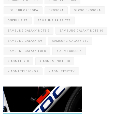
KÍNÁBÓL RENDELÉS
KÍNAI TELEFONOK
LEGJOBB OKOSÓRA
OKOSÓRA
OLCSÓ OKOSÓRA
ONEPLUS 7T
SAMSUNG FRISSÍTÉS
SAMSUNG GALAXY NOTE 9
SAMSUNG GALAXY NOTE 10
SAMSUNG GALAXY S9
SAMSUNG GALAXY S10
SAMSUNG GALAXY FOLD
XIAOMI CUCCOK
XIAOMI HÍREK
XIAOMI MI NOTE 10
XIAOMI TELEFONOK
XIAOMI TESZTEK