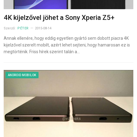
4K kijelzővel jöhet a Sony Xperia Z5+
Szerző:
PÉTER
2015-08-14
Annak ellenére, hogy eddig egyetlen gyártó sem dobott piacra 4K
kijelzővel szerelt mobilt, azért lehet sejteni, hogy hamarosan ez is
megtörténik. Friss hírek szerint talán a…
ANDROID MOBILOK