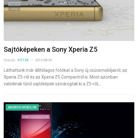
Sajtóképeken a Sony Xperia Z5
Szerző:
PÉTER
2015-08-30
Láthattunk már állítólagos fotókat a Sony új csúcsmobiljairól, az
Xperia Z5-ről és az Xperia Z5 Compactról is. Most azonban
valódinak tűnő sajtóképek szivárogtak ki a Z5-ről,…
ANDROID MOBILOK