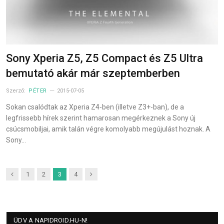
Sony Xperia Z5, Z5 Compact és Z5 Ultra
bemutató akár már szeptemberben
Szerző:
PÉTER
2015-07-05
Sokan csalódtak az Xperia Z4-ben (illetve Z3+-ban), de a
legfrissebb hírek szerint hamarosan megérkeznek a Sony új
csúcsmobiljai, amik talán végre komolyabb megújulást hoznak. A
Sony…
Previous
Next
1
2
3
4
ÜDV A NAPIDROID.HU-N!