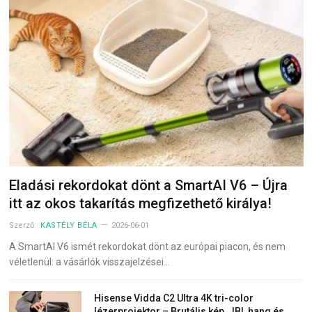
Eladási rekordokat dönt a SmartAI V6 – Újra
itt az okos takarítás megfizethető királya!
Szerző:
KASTÉLY BÉLA
2026-06-01
A SmartAI V6 ismét rekordokat dönt az európai piacon, és nem
véletlenül: a vásárlók visszajelzései…
Hisense Vidda C2 Ultra 4K tri-color
lézerprojektor – Brutális kép, JBL hang és