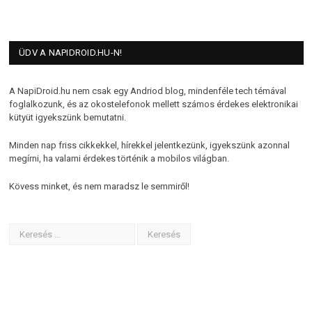
ÜDV A NAPIDROID.HU-N!
A NapiDroid.hu nem csak egy Andriod blog, mindenféle tech témával
foglalkozunk, és az okostelefonok mellett számos érdekes elektronikai
kütyüt igyekszünk bemutatni.
Minden nap friss cikkekkel, hírekkel jelentkezünk, igyekszünk azonnal
megírni, ha valami érdekes történik a mobilos világban.
Kövess minket, és nem maradsz le semmiről!