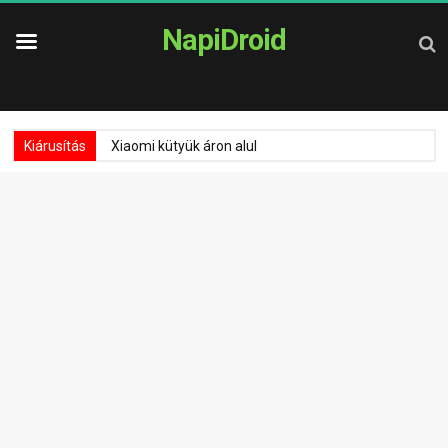
NapiDroid
Kiárusítás
Xiaomi kütyük áron alul