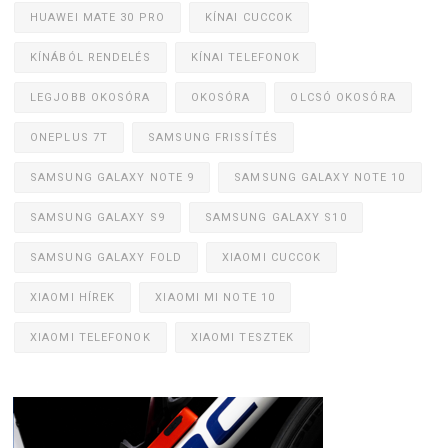
HUAWEI MATE 30 PRO
KÍNAI CUCCOK
KÍNÁBÓL RENDELÉS
KÍNAI TELEFONOK
LEGJOBB OKOSÓRA
OKOSÓRA
OLCSÓ OKOSÓRA
ONEPLUS 7T
SAMSUNG FRISSÍTÉS
SAMSUNG GALAXY NOTE 9
SAMSUNG GALAXY NOTE 10
SAMSUNG GALAXY S9
SAMSUNG GALAXY S10
SAMSUNG GALAXY FOLD
XIAOMI CUCCOK
XIAOMI HÍREK
XIAOMI MI NOTE 10
XIAOMI TELEFONOK
XIAOMI TESZTEK