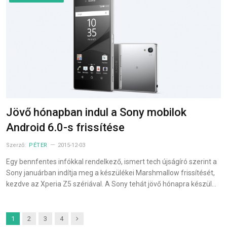
Jövő hónapban indul a Sony mobilok
Android 6.0-s frissítése
Szerző:
PÉTER
2015-12-03
Egy bennfentes infókkal rendelkező, ismert tech újságíró szerint a
Sony januárban indítja meg a készülékei Marshmallow frissítését,
kezdve az Xperia Z5 szériával. A Sony tehát jövő hónapra készül…
Next
1
2
3
4