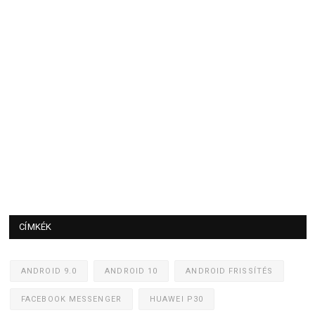
CÍMKÉK
ANDROID 9.0
ANDROID 10
ANDROID FRISSÍTÉS
FACEBOOK MESSENGER
HUAWEI P30