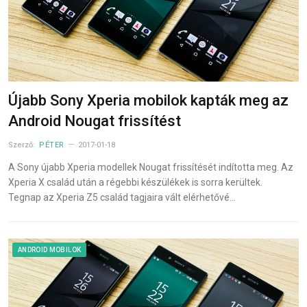
Újabb Sony Xperia mobilok kapták meg az
Android Nougat frissítést
Szerző:
PÉTER
2017-01-18
A Sony újabb Xperia modellek Nougat frissítését indította meg. Az
Xperia X család után a régebbi készülékek is sorra kerültek.
Tegnap az Xperia Z5 család tagjaira vált elérhetővé…
ANDROID MOBILOK