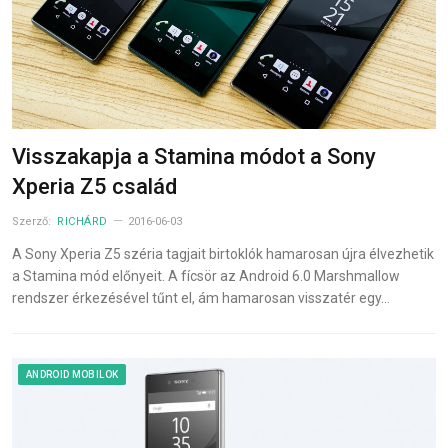
Visszakapja a Stamina módot a Sony
Xperia Z5 család
Szerző:
RICHÁRD
2016-06-03
A Sony Xperia Z5 széria tagjait birtoklók hamarosan újra élvezhetik
a Stamina mód előnyeit. A fícsör az Android 6.0 Marshmallow
rendszer érkezésével tűnt el, ám hamarosan visszatér egy…
ANDROID MOBILOK