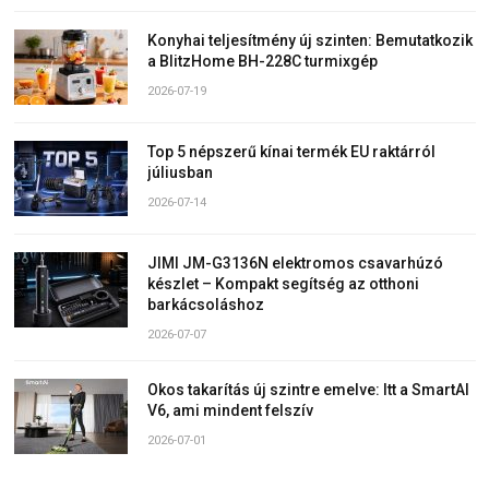
Konyhai teljesítmény új szinten: Bemutatkozik
a BlitzHome BH-228C turmixgép
2026-07-19
Top 5 népszerű kínai termék EU raktárról
júliusban
2026-07-14
JIMI JM-G3136N elektromos csavarhúzó
készlet – Kompakt segítség az otthoni
barkácsoláshoz
2026-07-07
Okos takarítás új szintre emelve: Itt a SmartAI
V6, ami mindent felszív
2026-07-01