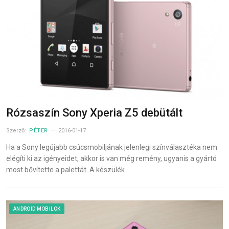
Rózsaszín Sony Xperia Z5 debütált
Szerző:
PÉTER
2016-01-17
Ha a Sony legújabb csúcsmobiljának jelenlegi színválasztéka nem
elégíti ki az igényeidet, akkor is van még remény, ugyanis a gyártó
most bővítette a palettát. A készülék…
ANDROID MOBILOK