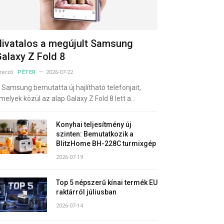
ivatalos a megújult Samsung
alaxy Z Fold 8
zerző:
PÉTER
2026-07-22
 Samsung bemutatta új hajlítható telefonjait,
melyek közül az alap Galaxy Z Fold 8 lett a…
Konyhai teljesítmény új
szinten: Bemutatkozik a
BlitzHome BH-228C turmixgép
2026-07-19
Top 5 népszerű kínai termék EU
raktárról júliusban
2026-07-14