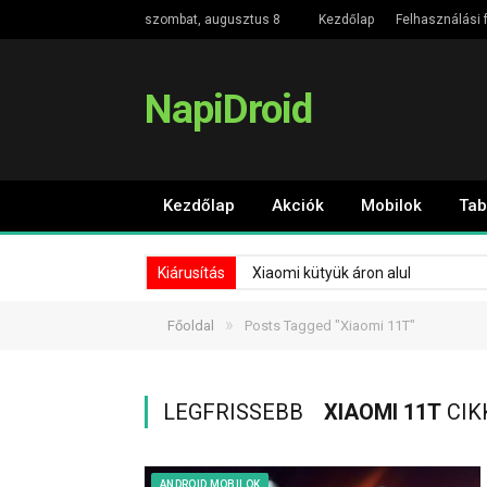
szombat, augusztus 8
Kezdőlap
Felhasználási f
NapiDroid
Kezdőlap
Akciók
Mobilok
Tab
Kiárusítás
Xiaomi kütyük áron alul
»
Főoldal
Posts Tagged "Xiaomi 11T"
LEGFRISSEBB
XIAOMI 11T
CIK
ANDROID MOBILOK