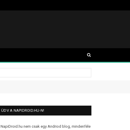
ÜDV A NAPIDROID.HU-N!
 NapiDroid.hu nem csak egy Andriod blog, mindenféle