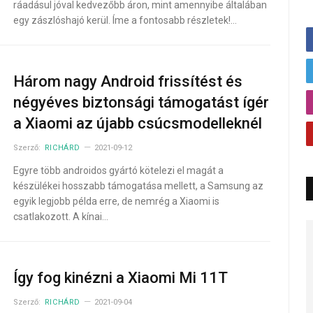
ráadásul jóval kedvezőbb áron, mint amennyibe általában
egy zászlóshajó kerül. Íme a fontosabb részletek!…
Három nagy Android frissítést és
négyéves biztonsági támogatást ígér
a Xiaomi az újabb csúcsmodelleknél
Szerző:
RICHÁRD
2021-09-12
Egyre több androidos gyártó kötelezi el magát a
készülékei hosszabb támogatása mellett, a Samsung az
egyik legjobb példa erre, de nemrég a Xiaomi is
csatlakozott. A kínai…
Így fog kinézni a Xiaomi Mi 11T
Szerző:
RICHÁRD
2021-09-04