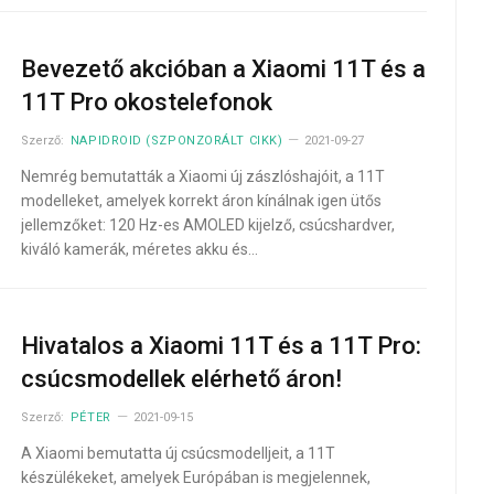
Bevezető akcióban a Xiaomi 11T és a
11T Pro okostelefonok
Szerző:
NAPIDROID (SZPONZORÁLT CIKK)
2021-09-27
Nemrég bemutatták a Xiaomi új zászlóshajóit, a 11T
modelleket, amelyek korrekt áron kínálnak igen ütős
jellemzőket: 120 Hz-es AMOLED kijelző, csúcshardver,
kiváló kamerák, méretes akku és…
Hivatalos a Xiaomi 11T és a 11T Pro:
csúcsmodellek elérhető áron!
Szerző:
PÉTER
2021-09-15
A Xiaomi bemutatta új csúcsmodelljeit, a 11T
készülékeket, amelyek Európában is megjelennek,