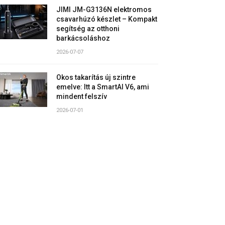
JIMI JM-G3136N elektromos
csavarhúzó készlet – Kompakt
segítség az otthoni
barkácsoláshoz
2026-07-07
Okos takarítás új szintre
emelve: Itt a SmartAI V6, ami
mindent felszív
2026-07-01