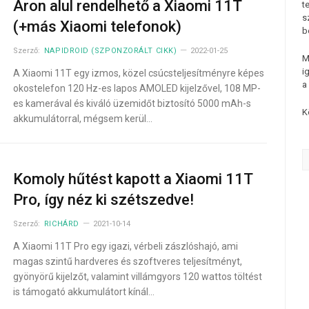
Áron alul rendelhető a Xiaomi 11T
t
s
(+más Xiaomi telefonok)
b
Szerző:
NAPIDROID (SZPONZORÁLT CIKK)
2022-01-25
M
i
A Xiaomi 11T egy izmos, közel csúcsteljesítményre képes
a
okostelefon 120 Hz-es lapos AMOLED kijelzővel, 108 MP-
es kamerával és kiváló üzemidőt biztosító 5000 mAh-s
K
akkumulátorral, mégsem kerül…
Komoly hűtést kapott a Xiaomi 11T
Pro, így néz ki szétszedve!
Szerző:
RICHÁRD
2021-10-14
A Xiaomi 11T Pro egy igazi, vérbeli zászlóshajó, ami
magas szintű hardveres és szoftveres teljesítményt,
gyönyörű kijelzőt, valamint villámgyors 120 wattos töltést
is támogató akkumulátort kínál…