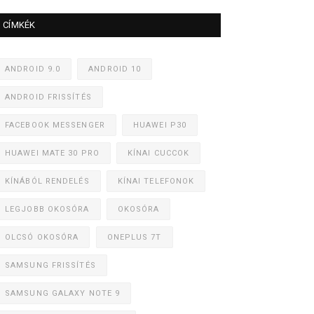
CÍMKÉK
ANDROID 9.0
ANDROID 10
ANDROID FRISSÍTÉS
FACEBOOK MESSENGER
HUAWEI P30
HUAWEI MATE 30 PRO
KÍNAI CUCCOK
KÍNÁBÓL RENDELÉS
KÍNAI TELEFONOK
LEGJOBB OKOSÓRA
OKOSÓRA
OLCSÓ OKOSÓRA
ONEPLUS 7T
SAMSUNG FRISSÍTÉS
SAMSUNG GALAXY NOTE 9