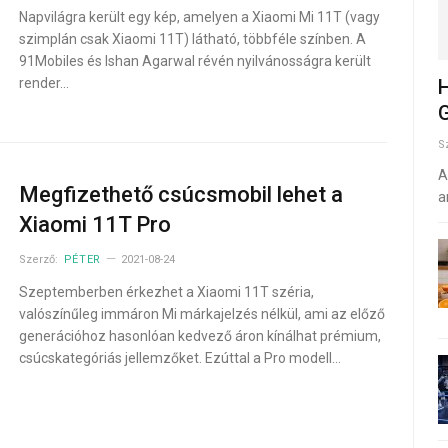
Napvilágra került egy kép, amelyen a Xiaomi Mi 11T (vagy
szimplán csak Xiaomi 11T) látható, többféle színben. A
91Mobiles és Ishan Agarwal révén nyilvánosságra került
render…
H
G
S
A
Megfizethető csúcsmobil lehet a
a
Xiaomi 11T Pro
Szerző:
PÉTER
2021-08-24
Szeptemberben érkezhet a Xiaomi 11T széria,
valószínűleg immáron Mi márkajelzés nélkül, ami az előző
generációhoz hasonlóan kedvező áron kínálhat prémium,
csúcskategóriás jellemzőket. Ezúttal a Pro modell…