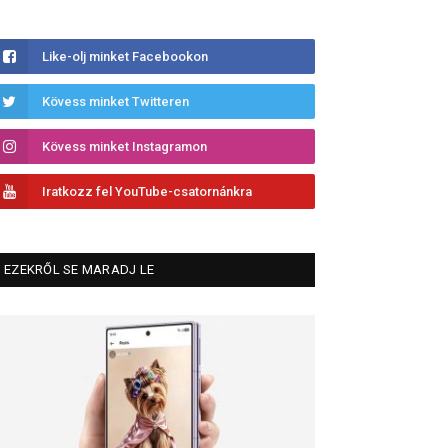
Like-olj minket Facebookon
Kövess minket Twitteren
Kövess minket Instagramon
Iratkozz fel YouTube-csatornánkra
EZEKRŐL SE MARADJ LE