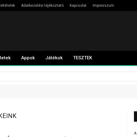
eltételek
Adatkezelési tájékoztató
Kapcsolat
Impresszum
letek
Appok
Játékok
TESZTEK
KEINK
A