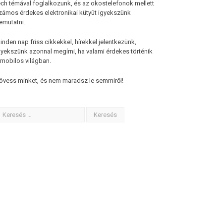
ech témával foglalkozunk, és az okostelefonok mellett
zámos érdekes elektronikai kütyüt igyekszünk
emutatni.
inden nap friss cikkekkel, hírekkel jelentkezünk,
gyekszünk azonnal megírni, ha valami érdekes történik
 mobilos világban.
övess minket, és nem maradsz le semmiről!