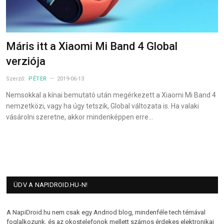
Máris itt a Xiaomi Mi Band 4 Global
verziója
Szerző:
PÉTER
2019-06-13
Nemsokkal a kínai bemutató után megérkezett a Xiaomi Mi Band 4
nemzetközi, vagy ha úgy tetszik, Global változata is. Ha valaki
vásárolni szeretne, akkor mindenképpen erre…
ÜDV A NAPIDROID.HU-N!
A NapiDroid.hu nem csak egy Andriod blog, mindenféle tech témával
foglalkozunk, és az okostelefonok mellett számos érdekes elektronikai