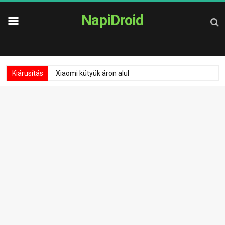
NapiDroid
Kiárusítás
Xiaomi kütyük áron alul