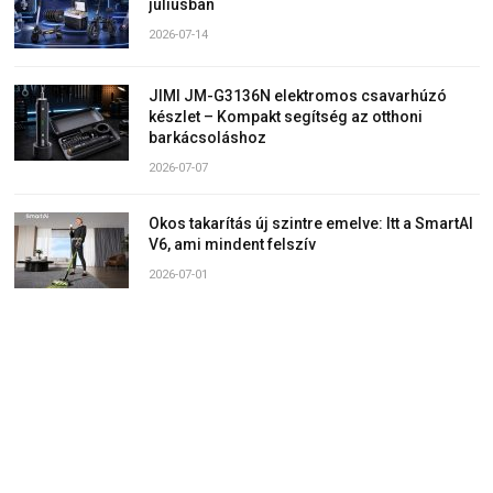
júliusban
2026-07-14
JIMI JM-G3136N elektromos csavarhúzó
készlet – Kompakt segítség az otthoni
barkácsoláshoz
2026-07-07
Okos takarítás új szintre emelve: Itt a SmartAI
V6, ami mindent felszív
2026-07-01