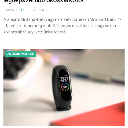
legnépszerűbb okoskarkötő!
Szerző:
PÉTER
2019-06-30
A Xiaomi Mi Band 4-et (vagy nemzetközi nevén Mi Smart Band 4-
et) még csak nemrég mutatták be, és mivel tudjuk, hogy sokan
kíváncsiak rá, igyekeztünk a lehető…
ANDROID MOBILOK