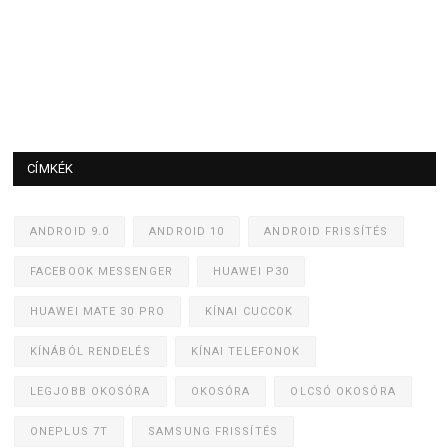
CÍMKÉK
ANDROID 9.0
ANDROID 10
ANDROID FRISSÍTÉS
FACEBOOK MESSENGER
HUAWEI P30
HUAWEI MATE 30 PRO
KÍNAI CUCCOK
KÍNÁBÓL RENDELÉS
KÍNAI TELEFONOK
LEGJOBB OKOSÓRA
OKOSÓRA
OLCSÓ OKOSÓRA
ONEPLUS 7T
SAMSUNG FRISSÍTÉS