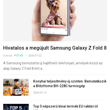
Hivatalos a megújult Samsung Galaxy Z Fold 8
Szerző:
PÉTER
2026-07-22
A Samsung bemutatta új hajlítható telefonjait, amelyek közül az
alap Galaxy Z Fold 8 lett a…
Konyhai teljesítmény új szinten: Bemutatkozik
a BlitzHome BH-228C turmixgép
2026-07-19
Top 5 népszerű kínai termék EU raktárról