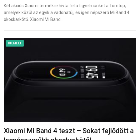
Két akciós Xiaomi termékre hívta fel a figyelmünket a Tomtop,
amelyek közül az egyik a vadonatúj, és igen népszerű Mi Band 4
okoskarkötő. Xiaomi Mi Band…
KIEMELT
Xiaomi Mi Band 4 teszt – Sokat fejlődött a