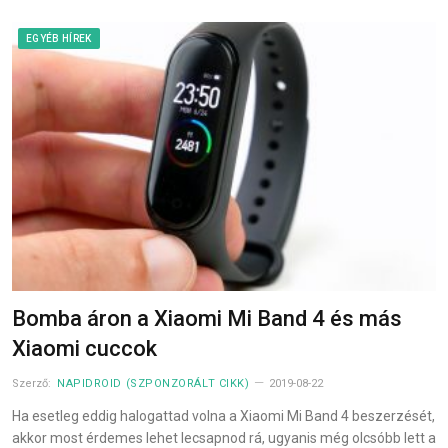
EGYÉB HÍREK
Bomba áron a Xiaomi Mi Band 4 és más
Xiaomi cuccok
Szerző:
NAPIDROID (SZPONZORÁLT CIKK)
2019-08-22
Ha esetleg eddig halogattad volna a Xiaomi Mi Band 4 beszerzését,
akkor most érdemes lehet lecsapnod rá, ugyanis még olcsóbb lett a