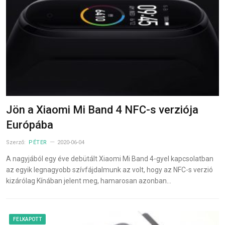
Jön a Xiaomi Mi Band 4 NFC-s verziója
Európába
Szerző:
PÉTER
2020-06-04
A nagyjából egy éve debütált Xiaomi Mi Band 4-gyel kapcsolatban
az egyik legnagyobb szívfájdalmunk az volt, hogy az NFC-s verzió
kizárólag Kínában jelent meg, hamarosan azonban…
FELKAPOTT