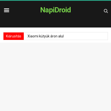
NapiDroid
Kiárusítás
Xiaomi kütyük áron alul