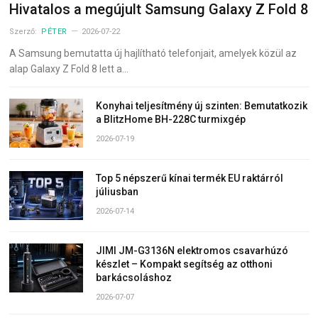
Hivatalos a megújult Samsung Galaxy Z Fold 8
Szerző:
PÉTER
2026-07-22
A Samsung bemutatta új hajlítható telefonjait, amelyek közül az
alap Galaxy Z Fold 8 lett a…
Konyhai teljesítmény új szinten: Bemutatkozik
a BlitzHome BH-228C turmixgép
2026-07-19
Top 5 népszerű kínai termék EU raktárról
júliusban
2026-07-14
JIMI JM-G3136N elektromos csavarhúzó
készlet – Kompakt segítség az otthoni
barkácsoláshoz
2026-07-07