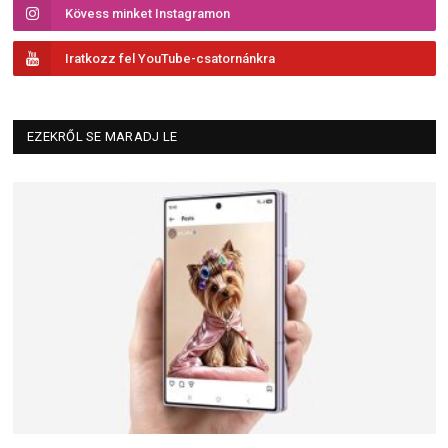
Kövess minket Instagramon
Iratkozz fel YouTube-csatornánkra
EZEKRŐL SE MARADJ LE