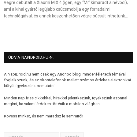
Végre debütált a Xiaomi MIX 4 (igen, egy “Mi” kimaradt a névből),
ami a kínai gyártó legújabb csúcsmobilja egy forradalmi
technológiával, és ennek köszönhetően végre búcsút inthetünk…
ÜDV A NAPIDROID.HU-N!
A NapiDroid.hu nem csak egy Andriod blog, mindenféle tech témával
foglalkozunk, és az okostelefonok mellett számos érdekes elektronikai
kütyüt igyekszünk bemutatni.
Minden nap friss cikkekkel, hírekkel jelentkezünk, igyekszünk azonnal
megírni, ha valami érdekes történik a mobilos világban.
Kövess minket, és nem maradsz le semmiről!