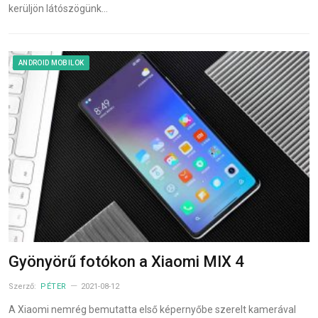
kerüljön látószögünk…
ANDROID MOBILOK
Gyönyörű fotókon a Xiaomi MIX 4
Szerző:
PÉTER
2021-08-12
A Xiaomi nemrég bemutatta első képernyőbe szerelt kamerával