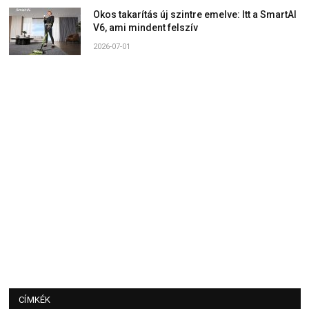
Okos takarítás új szintre emelve: Itt a SmartAI
V6, ami mindent felszív
2026-07-01
CÍMKÉK