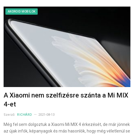
ANDROID MOBILOK
A Xiaomi nem szelfizésre szánta a Mi MIX
4-et
Szerző:
RICHÁRD
2021-08-13
Még fel sem dolgoztuk a Xiaomi Mi MIX 4 érkezését, de már jönnek
az újak infók, képanyagok és más hasonlók, hogy még véletlenül se