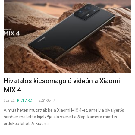
Hivatalos kicsomagoló videón a Xiaomi
MIX 4
Szerző:
RICHÁRD
2021-08-17
A múlt héten mutatták be a Xiaomi MIX 4-et, amely a bivalyerős
hardver mellett a kijelzője alá szerelt előlapi kamera miatt is
érdekes lehet. A Xiaomi…