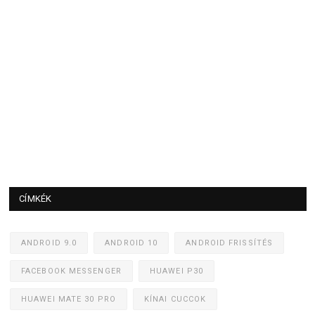
CÍMKÉK
ANDROID 9.0
ANDROID 10
ANDROID FRISSÍTÉS
FACEBOOK MESSENGER
HUAWEI P30
HUAWEI MATE 30 PRO
KÍNAI CUCCOK