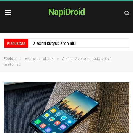
NapiDroid
Kiárusítás
Xiaomi kütyük áron alul
»
»
Főoldal
Android mobilok
A kínai Vivo bemutatta a jövő
telefonját!