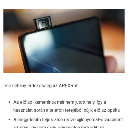
Íme néhány érdekesség az APEX-ről:
Az előlapi kamerának már nem jutott hely, így a
használat során a telefon tetejéből bújik elő az optika.
A megjelenítő teljes alsó része ujjlenyomat-olvasóként
szolgál, így nem csak egy ponton működik az