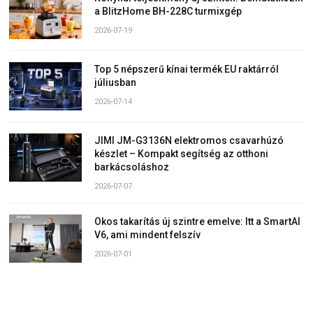
a BlitzHome BH-228C turmixgép
2026-07-19
Top 5 népszerű kínai termék EU raktárról
júliusban
2026-07-14
JIMI JM-G3136N elektromos csavarhúzó
készlet – Kompakt segítség az otthoni
barkácsoláshoz
2026-07-07
Okos takarítás új szintre emelve: Itt a SmartAI
V6, ami mindent felszív
2026-07-01