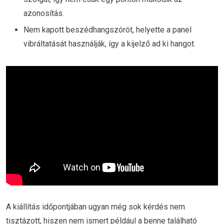
azonosítás.
Nem kapott beszédhangszórót, helyette a panel
vibráltatását használják, így a kijelző ad ki hangot.
A kiállítás időpontjában ugyan még sok kérdés nem
tisztázott, hiszen nem ismert például a benne található