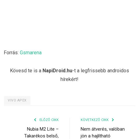
Forrás:
Gsmarena
Kövesd te is a
NapiDroid.hu
-t a legfrissebb androidos
hírekért!
VIVO APEX
ELŐZŐ CIKK
KÖVETKEZŐ CIKK
Nubia M2 Lite –
Nem átverés, valóban
Takarékos belső,
jön a hajlítható