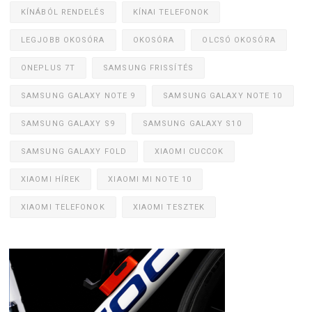
KÍNÁBÓL RENDELÉS
KÍNAI TELEFONOK
LEGJOBB OKOSÓRA
OKOSÓRA
OLCSÓ OKOSÓRA
ONEPLUS 7T
SAMSUNG FRISSÍTÉS
SAMSUNG GALAXY NOTE 9
SAMSUNG GALAXY NOTE 10
SAMSUNG GALAXY S9
SAMSUNG GALAXY S10
SAMSUNG GALAXY FOLD
XIAOMI CUCCOK
XIAOMI HÍREK
XIAOMI MI NOTE 10
XIAOMI TELEFONOK
XIAOMI TESZTEK