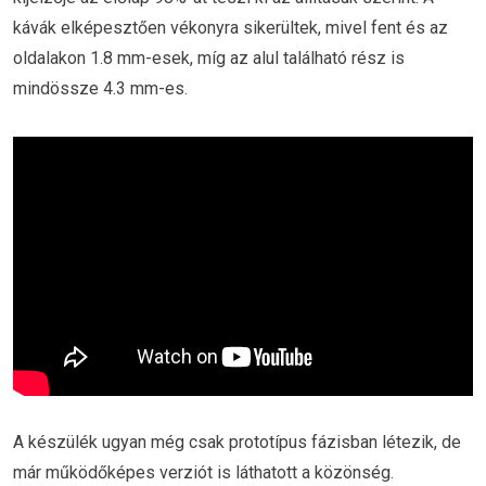
kávák elképesztően vékonyra sikerültek, mivel fent és az
oldalakon 1.8 mm-esek, míg az alul található rész is
mindössze 4.3 mm-es.
A készülék ugyan még csak prototípus fázisban létezik, de
már működőképes verziót is láthatott a közönség.