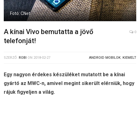
Fotó: CNet
A kínai Vivo bemutatta a jövő
0
telefonját!
SZERZŐ:
ROBI
ON
2018-02-27
ANDROID MOBILOK
,
KIEMELT
Egy nagyon érdekes készüléket mutatott be a kínai
gyártó az MWC-n, amivel megint sikerült elérniük, hogy
rájuk figyeljen a világ.