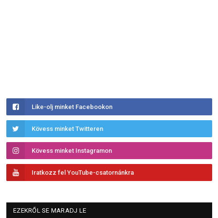
Like-olj minket Facebookon
Kövess minket Twitteren
Kövess minket Instagramon
Iratkozz fel YouTube-csatornánkra
EZEKRŐL SE MARADJ LE