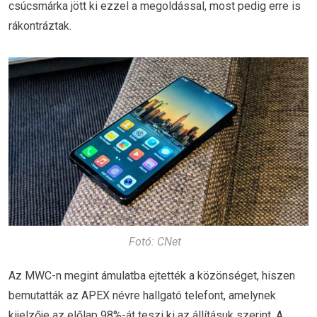
csúcsmárka jött ki ezzel a megoldással, most pedig erre is
rákontráztak.
Fotó: CNet
Az MWC-n megint ámulatba ejtették a közönséget, hiszen
bemutatták az APEX névre hallgató telefont, amelynek
kijelzője az előlap 98%-át teszi ki az állításuk szerint. A