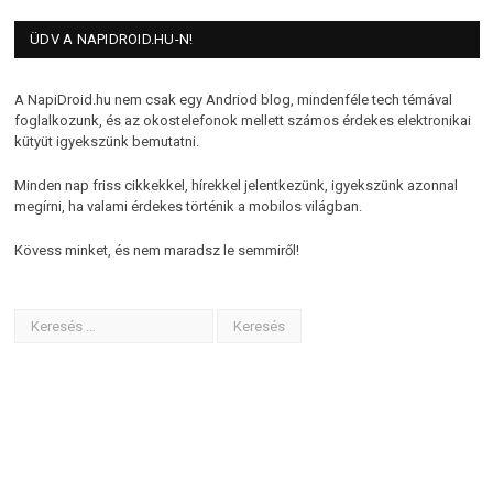
ÜDV A NAPIDROID.HU-N!
A NapiDroid.hu nem csak egy Andriod blog, mindenféle tech témával
foglalkozunk, és az okostelefonok mellett számos érdekes elektronikai
kütyüt igyekszünk bemutatni.
Minden nap friss cikkekkel, hírekkel jelentkezünk, igyekszünk azonnal
megírni, ha valami érdekes történik a mobilos világban.
Kövess minket, és nem maradsz le semmiről!