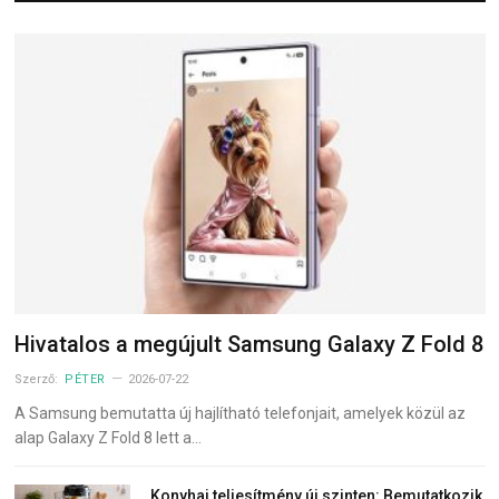
Hivatalos a megújult Samsung Galaxy Z Fold 8
Szerző:
PÉTER
2026-07-22
A Samsung bemutatta új hajlítható telefonjait, amelyek közül az
alap Galaxy Z Fold 8 lett a…
Konyhai teljesítmény új szinten: Bemutatkozik