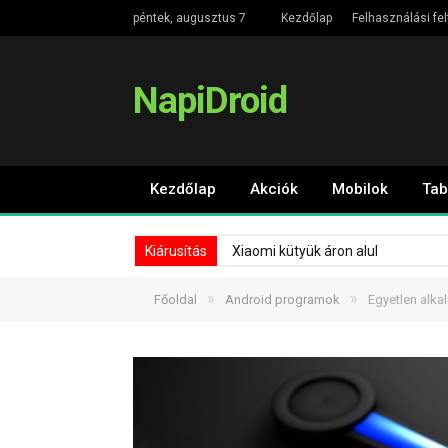
péntek, augusztus 7
Kezdőlap
Felhasználási fel
NapiDroid
Kezdőlap
Akciók
Mobilok
Tab
Kiárusítás
Xiaomi kütyük áron alul
»
»
Főoldal
Android programok
Egyetlen alka