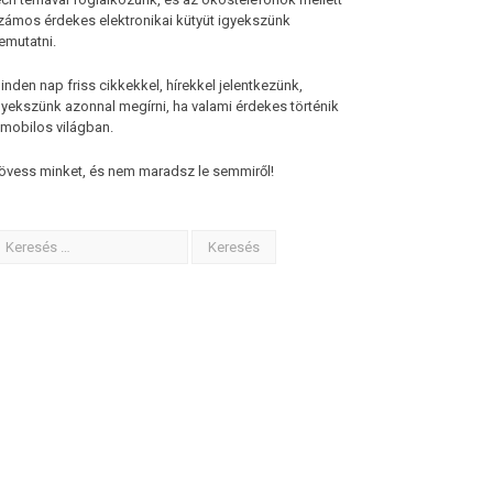
zámos érdekes elektronikai kütyüt igyekszünk
emutatni.
inden nap friss cikkekkel, hírekkel jelentkezünk,
gyekszünk azonnal megírni, ha valami érdekes történik
 mobilos világban.
övess minket, és nem maradsz le semmiről!