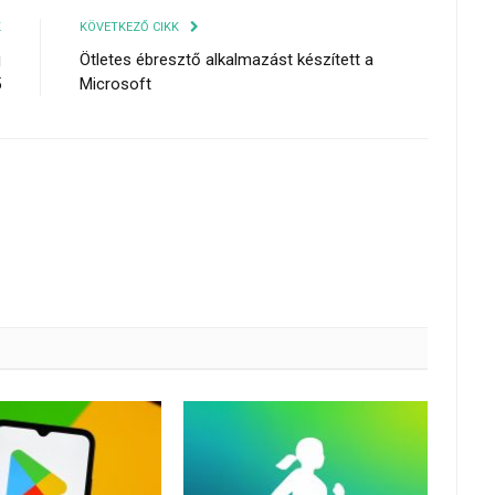
K
KÖVETKEZŐ CIKK
j
Ötletes ébresztő alkalmazást készített a
5
Microsoft