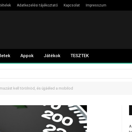
tételek
Adatkezelési tájékoztató
Kapcsolat
Impresszum
letek
Appok
Játékok
TESZTEK
lmazást kell törölnöd, és újjáéled a mobilod
A
t