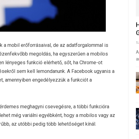
H
G
S
k a mobil erőforrásaival, de az adatforgalommal is
A
gkézenfekvőbb megoldás, ha egyszerűen a mobilos
a
n lényeges funkció elérhető, sőt, ha Chrome-ot
ítésekről sem kell lemondanunk. A Facebook ugyanis a
ket, amennyiben engedélyezzük a funkciót a
rdemes meghagyni csevegésre, a többi funkcióra
lehet még variálni egyébként, hogy a mobilos vagy az
rűbb, az utóbbi pedig több lehetőséget kínál.