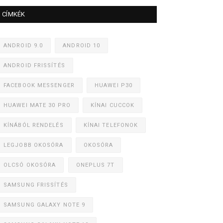
CÍMKÉK
ANDROID 9.0
ANDROID 10
ANDROID FRISSÍTÉS
FACEBOOK MESSENGER
HUAWEI P30
HUAWEI MATE 30 PRO
KÍNAI CUCCOK
KÍNÁBÓL RENDELÉS
KÍNAI TELEFONOK
LEGJOBB OKOSÓRA
OKOSÓRA
OLCSÓ OKOSÓRA
ONEPLUS 7T
SAMSUNG FRISSÍTÉS
SAMSUNG GALAXY NOTE 9