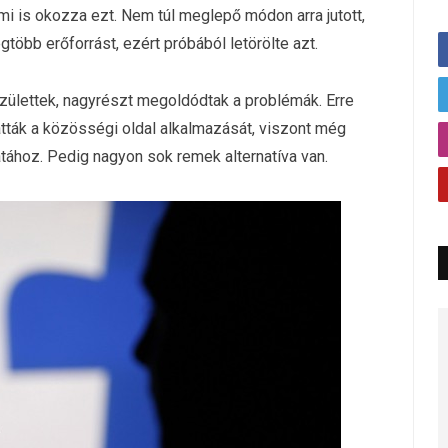
 mi is okozza ezt. Nem túl meglepő módon arra jutott,
több erőforrást, ezért próbából letörölte azt.
születtek, nagyrészt megoldódtak a problémák. Erre
atták a közösségi oldal alkalmazását, viszont még
tához. Pedig nagyon sok remek alternatíva van.