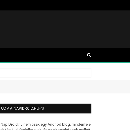
ÜDV A NAPIDROID.HU-N!
 NapiDroid.hu nem csak egy Andriod blog, mindenféle
ech témával foglalkozunk, és az okostelefonok mellett