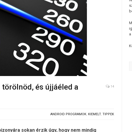
s
b
M
i
a
K
 törölnöd, és újjáéled a
14
ANDROID PROGRAMOK
,
KIEMELT
,
TIPPEK
bizonyára sokan érzik úgy, hogy nem mindig