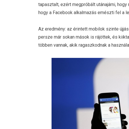
tapasztalt, ezért megpróbált utánajárni, hogy
hogy a Facebook alkalmazás emészti fel a leg
Az eredmény: az érintett mobilok szinte újjá
persze már sokan mások is rájöttek, és kiikt
többen vannak, akik ragaszkodnak a használa