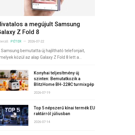
ivatalos a megújult Samsung
alaxy Z Fold 8
zerző:
PÉTER
2026-07-22
 Samsung bemutatta új hajlítható telefonjait,
melyek közül az alap Galaxy Z Fold 8 lett a…
Konyhai teljesítmény új
szinten: Bemutatkozik a
BlitzHome BH-228C turmixgép
2026-07-19
Top 5 népszerű kínai termék EU
raktárról júliusban
2026-07-14