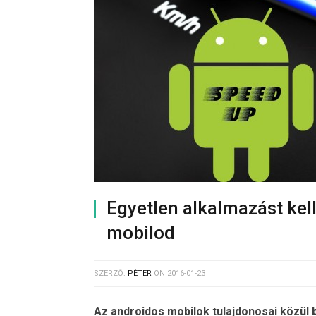
Egyetlen alkalmazást kell
mobilod
SZERZŐ:
PÉTER
ON
2016-01-23
Az androidos mobilok tulajdonosai közül 