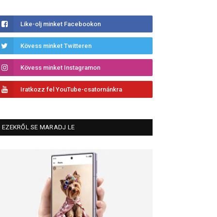
Like-olj minket Facebookon
Kövess minket Twitteren
Kövess minket Instagramon
Iratkozz fel YouTube-csatornánkra
EZEKRŐL SE MARADJ LE