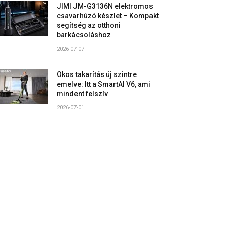
JIMI JM-G3136N elektromos
csavarhúzó készlet – Kompakt
segítség az otthoni
barkácsoláshoz
2026-07-07
Okos takarítás új szintre
emelve: Itt a SmartAI V6, ami
mindent felszív
2026-07-01