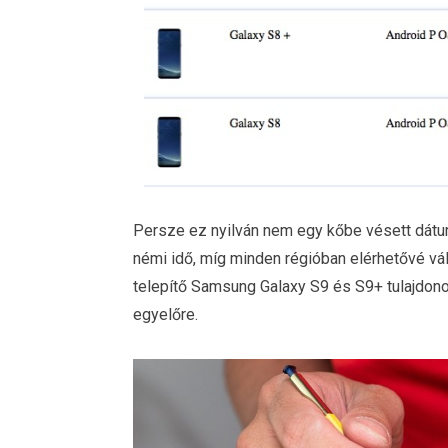
Persze ez nyilván nem egy kőbe vésett dátum,
némi idő, míg minden régióban elérhetővé vál
telepítő Samsung Galaxy S9 és S9+ tulajdon
egyelőre.