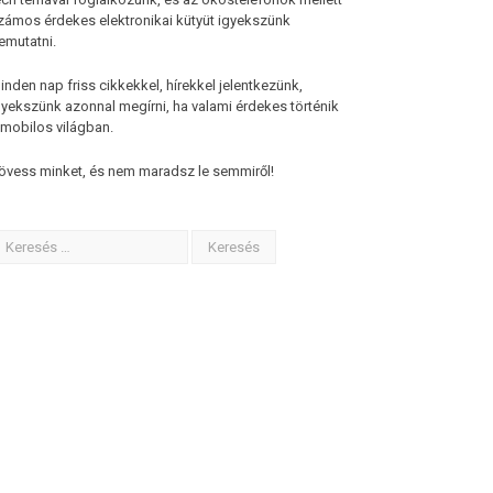
zámos érdekes elektronikai kütyüt igyekszünk
emutatni.
inden nap friss cikkekkel, hírekkel jelentkezünk,
gyekszünk azonnal megírni, ha valami érdekes történik
 mobilos világban.
övess minket, és nem maradsz le semmiről!