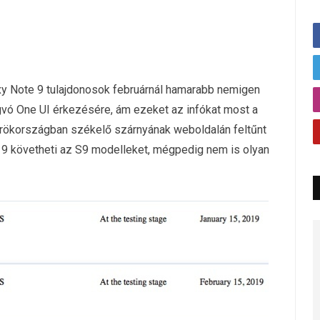
xy Note 9 tulajdonosok februárnál hamarabb nemigen
gvó One UI érkezésére, ám ezeket az infókat most a
örökországban székelő szárnyának weboldalán feltűnt
e 9 követheti az S9 modelleket, mégpedig nem is olyan