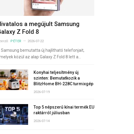
ivatalos a megújult Samsung
alaxy Z Fold 8
zerző:
PÉTER
2026-07-22
 Samsung bemutatta új hajlítható telefonjait,
melyek közül az alap Galaxy Z Fold 8 lett a…
Konyhai teljesítmény új
szinten: Bemutatkozik a
BlitzHome BH-228C turmixgép
2026-07-19
Top 5 népszerű kínai termék EU
raktárról júliusban
2026-07-14