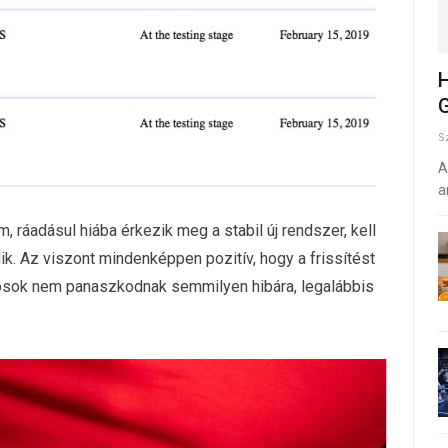
H
G
S
A
a
 ráadásul hiába érkezik meg a stabil új rendszer, kell
ik. Az viszont mindenképpen pozitív, hogy a frissítést
osok nem panaszkodnak semmilyen hibára, legalábbis