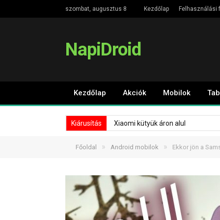
szombat, augusztus 8
Kezdőlap
Felhasználási f
NapiDroid
Kezdőlap
Akciók
Mobilok
Tab
Kiárusítás
Xiaomi kütyük áron alul
»
»
Főoldal
Android mobilok
Ekkor jön a Sams