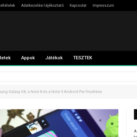
eltételek
Adatkezelési tájékoztató
Kapcsolat
Impresszum
letek
Appok
Játékok
TESZTEK
ung Galaxy S8, a Note 8 és a Note 9 Android Pie frissítése
A
t