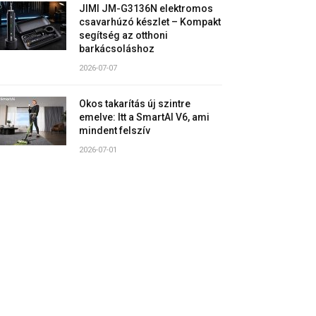
JIMI JM-G3136N elektromos
csavarhúzó készlet – Kompakt
segítség az otthoni
barkácsoláshoz
2026-07-07
Okos takarítás új szintre
emelve: Itt a SmartAI V6, ami
mindent felszív
2026-07-01