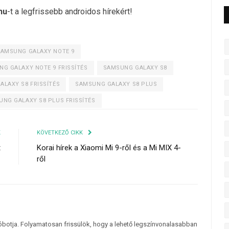
hu
-t a legfrissebb androidos hírekért!
SAMSUNG GALAXY NOTE 9
G GALAXY NOTE 9 FRISSÍTÉS
SAMSUNG GALAXY S8
LAXY S8 FRISSÍTÉS
SAMSUNG GALAXY S8 PLUS
NG GALAXY S8 PLUS FRISSÍTÉS
K
KÖVETKEZŐ CIKK
t
Korai hírek a Xiaomi Mi 9-ről és a Mi MIX 4-
ről
tóbotja. Folyamatosan frissülök, hogy a lehető legszínvonalasabban