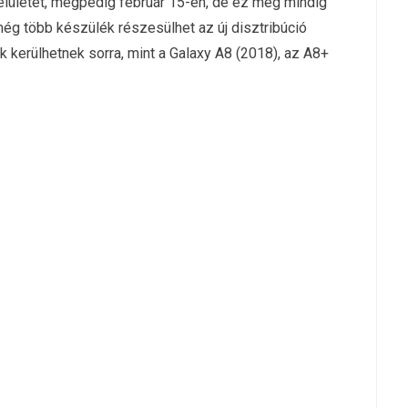
felületet, mégpedig február 15-én, de ez még mindig
ég több készülék részesülhet az új disztribúció
k kerülhetnek sorra, mint a Galaxy A8 (2018), az A8+