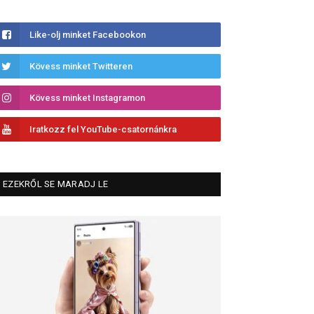
Like-olj minket Facebookon
Kövess minket Twitteren
Kövess minket Instagramon
Iratkozz fel YouTube-csatornánkra
EZEKRŐL SE MARADJ LE