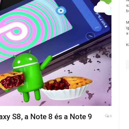
s
b
M
i
a
K
xy S8, a Note 8 és a Note 9
0