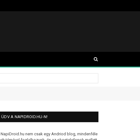
ÜDV A NAPIDROID.HU-N!
 NapiDroid.hu nem csak egy Andriod blog, mindenféle
ech témával foglalkozunk, és az okostelefonok mellett