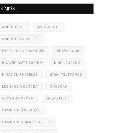
CÍMKÉK
ANDROID 9.0
ANDROID 10
ANDROID FRISSÍTÉS
FACEBOOK MESSENGER
HUAWEI P30
HUAWEI MATE 30 PRO
KÍNAI CUCCOK
KÍNÁBÓL RENDELÉS
KÍNAI TELEFONOK
LEGJOBB OKOSÓRA
OKOSÓRA
OLCSÓ OKOSÓRA
ONEPLUS 7T
SAMSUNG FRISSÍTÉS
SAMSUNG GALAXY NOTE 9