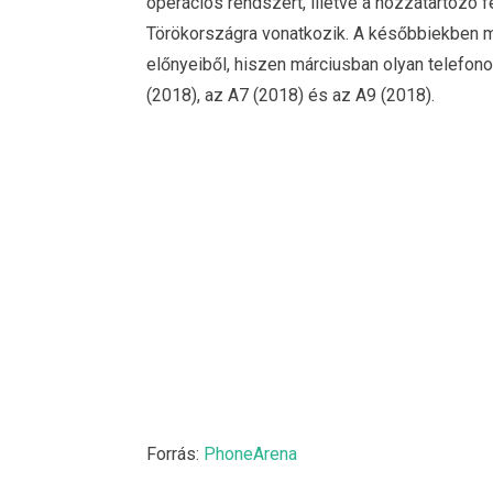
operációs rendszert, illetve a hozzátartozó 
Törökországra vonatkozik. A későbbiekben m
előnyeiből, hiszen márciusban olyan telefono
(2018), az A7 (2018) és az A9 (2018).
Forrás:
PhoneArena