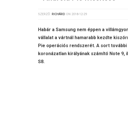
SZERZŐ:
RICHÁRD
ON
2018-12-29
Habár a Samsung nem éppen a villámgyors 
vállalat a vártnál hamarabb kezdte kiszór
Pie operációs rendszerét. A sort további
koronázatlan királyának számító Note 9, il
S8.