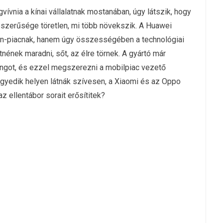
gvívnia a kínai vállalatnak mostanában, úgy látszik, hogy
épszerűsége töretlen, mi több növekszik. A Huawei
on-piacnak, hanem úgy összességében a technológiai
tnének maradni, sőt, az élre törnek. A gyártó már
ngot, és ezzel megszerezni a mobilpiac vezető
egyedik helyen látnák szívesen, a Xiaomi és az Oppo
 az ellentábor sorait erősítitek?