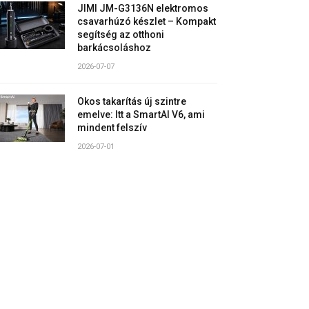
JIMI JM-G3136N elektromos
csavarhúzó készlet – Kompakt
segítség az otthoni
barkácsoláshoz
2026-07-07
Okos takarítás új szintre
emelve: Itt a SmartAI V6, ami
mindent felszív
2026-07-01