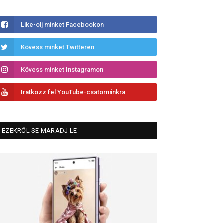
Like-olj minket Facebookon
Kövess minket Twitteren
Kövess minket Instagramon
Iratkozz fel YouTube-csatornánkra
EZEKRŐL SE MARADJ LE