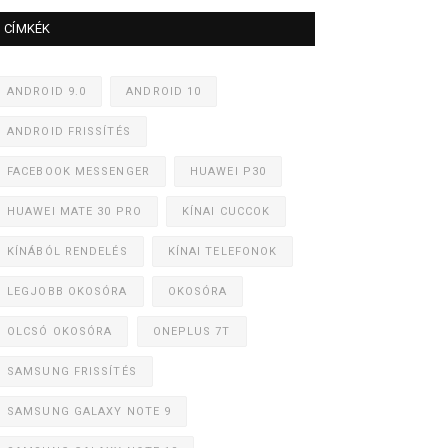
CÍMKÉK
ANDROID 9.0
ANDROID 10
ANDROID FRISSÍTÉS
FACEBOOK MESSENGER
HUAWEI P30
HUAWEI MATE 30 PRO
KÍNAI CUCCOK
KÍNÁBÓL RENDELÉS
KÍNAI TELEFONOK
LEGJOBB OKOSÓRA
OKOSÓRA
OLCSÓ OKOSÓRA
ONEPLUS 7T
SAMSUNG FRISSÍTÉS
SAMSUNG GALAXY NOTE 9