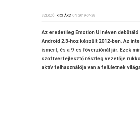
SZERZŐ:
RICHÁRD
ON
2019-04-28
Az eredetileg Emotion UI néven debütáló 
Android 2.3-hoz készült 2012-ben. Az inte
ismert, és a 9-es főverziónál jár. Ezek 
szoftverfejlesztő részleg vezetője rukk
aktív felhasználója van a felületnek világ