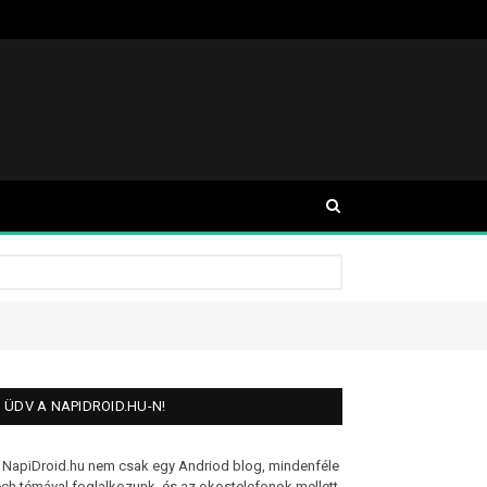
ÜDV A NAPIDROID.HU-N!
 NapiDroid.hu nem csak egy Andriod blog, mindenféle
ech témával foglalkozunk, és az okostelefonok mellett