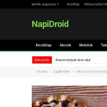
péntek, augusztus 7
Kezdőlap
Felhasználási fel
NapiDroid
Kezdőlap
Akciók
Mobilok
Tab
Kiárusítás
Xiaomi kütyük áron alul
»
»
Főoldal
Egyéb hírek
Elképesztő mennyiség