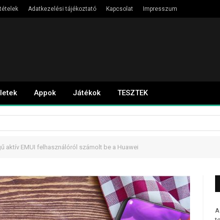
tételek
Adatkezelési tájékoztató
Kapcsolat
Impresszum
letek
Appok
Játékok
TESZTEK
ű aktív EMUI felhasználóról számolt be a Huawei
A
t