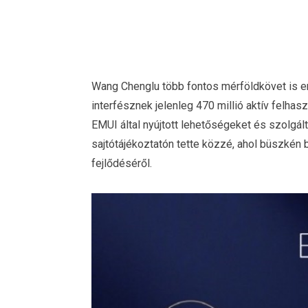
Wang Chenglu több fontos mérföldkövet is em
interfésznek jelenleg 470 millió aktív felhas
EMUI által nyújtott lehetőségeket és szolgál
sajtótájékoztatón tette közzé, ahol büszkén 
fejlődéséről.