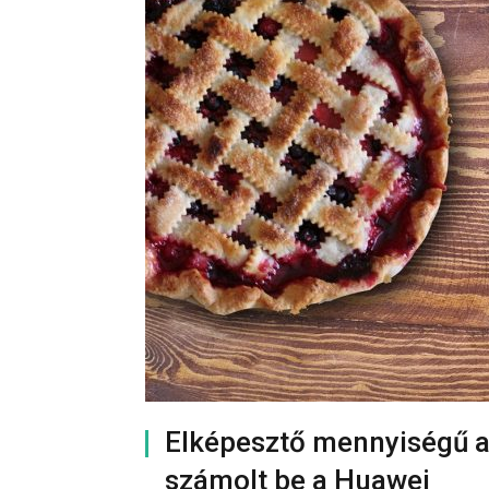
Elképesztő mennyiségű a
számolt be a Huawei