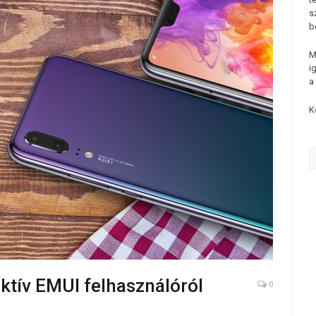
s
b
M
i
a
K
ktív EMUI felhasználóról
0