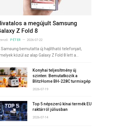
ivatalos a megújult Samsung
alaxy Z Fold 8
zerző:
PÉTER
2026-07-22
 Samsung bemutatta új hajlítható telefonjait,
melyek közül az alap Galaxy Z Fold 8 lett a…
Konyhai teljesítmény új
szinten: Bemutatkozik a
BlitzHome BH-228C turmixgép
2026-07-19
Top 5 népszerű kínai termék EU
raktárról júliusban
2026-07-14