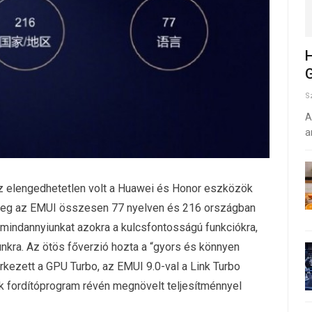
H
G
S
A
a
 elengedhetetlen volt a Huawei és Honor eszközök
leg az EMUI összesen 77 nyelven és 216 országban
 mindannyiunkat azokra a kulcsfontosságú funkciókra,
kra. Az ötös főverzió hozta a “gyors és könnyen
érkezett a GPU Turbo, az EMUI 9.0-val a Link Turbo
 Ark fordítóprogram révén megnövelt teljesítménnyel