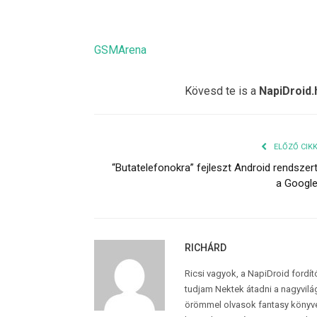
GSMArena
Kövesd te is a
NapiDroid.
ELŐZŐ CIK
“Butatelefonokra” fejleszt Android rendszer
a Googl
RICHÁRD
Ricsi vagyok, a NapiDroid fordí
tudjam Nektek átadni a nagyvilág
örömmel olvasok fantasy könyvek