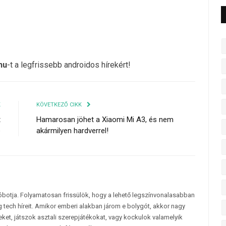
hu
-t a legfrissebb androidos hírekért!
K
KÖVETKEZŐ CIKK
t
Hamarosan jöhet a Xiaomi Mi A3, és nem
e
akármilyen hardverrel!
tóbotja. Folyamatosan frissülök, hogy a lehető legszínvonalasabban
 tech híreit. Amikor emberi alakban járom e bolygót, akkor nagy
et, játszok asztali szerepjátékokat, vagy kockulok valamelyik