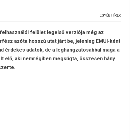
EGYÉB HÍREK
felhasználói felület legelső verziója még az
rfész azóta hosszú utat járt be, jelenleg EMUI-ként
mind érdekes adatok, de a leghangzatosabbal maga a
olt elő, aki nemrégiben megsúgta, összesen hány
szerte.