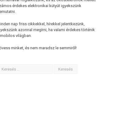
zámos érdekes elektronikai kütyüt igyekszünk
emutatni.
inden nap friss cikkekkel, hírekkel jelentkezünk,
gyekszünk azonnal megírni, ha valami érdekes történik
 mobilos világban.
övess minket, és nem maradsz le semmiről!