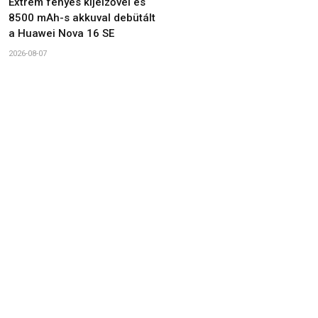
Extrém fényes kijelzővel és
8500 mAh-s akkuval debütált
a Huawei Nova 16 SE
2026-08-07