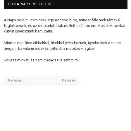
ÜDV A NAPIDROID.HU-N!
A NapiDroid.hu nem csak egy Andriod blog, mindenféle tech témával
foglalkozunk, és az okostelefonok mellett számos érdekes elektronikai
kütyüt igyekszünk bemutatni.
Minden nap friss cikkekkel, hírekkel jelentkezünk, igyekszünk azonnal
megírni, ha valami érdekes történik a mobilos világban.
Kövess minket, és nem maradsz le semmiről!