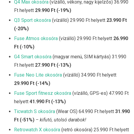
Q4 Max okosóra
(vízálló, vékony, nagy kijelzős) 36.990
Ft helyett
29.990 Ft (-19%)
Q3 Sport okosóra
(vízálló) 29.990 Ft helyett
23.990 Ft
(-20%)
Fuse Atmos okosóra
(vízálló) 29.990 Ft helyett
26.990
Ft (-10%)
G4 Smart okosóra
(magyar menü, SIM kártyás) 31.990
Ft helyett
27.990 Ft (-13%)
Fuse Neo Lite okosóra
(vízálló) 34.990 Ft helyett
29.990 Ft (-14%)
Fuse Sport fitnesz okosóra
(vízálló, GPS-es) 47.990 Ft
helyett
41.990 Ft (-13%)
Ticwatch S okosóra
(Wear OS) 64.990 Ft helyett
31.990
Ft (-51%)
– kifutó, utolsó darabok!
Retrowatch X okosóra
(retró okosóra) 25.990 Ft helyett