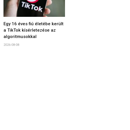
Egy 16 éves fiú életébe került
a TikTok kísérletezése az
algoritmusokkal
2026-08-08