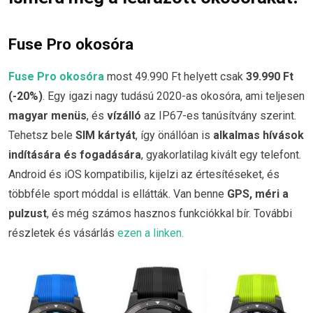
Fuse Pro okosóra
Fuse Pro okosóra
most 49.990 Ft helyett csak
39.990 Ft
(-20%)
. Egy igazi nagy tudású 2020-as okosóra, ami teljesen
magyar menüs
, és
vízálló
az IP67-es tanúsítvány szerint.
Tehetsz bele
SIM kártyát
, így önállóan is
alkalmas hívások
indítására és fogadására
, gyakorlatilag kivált egy telefont.
Android és iOS kompatibilis, kijelzi az értesítéseket, és
többféle sport móddal is ellátták. Van benne
GPS, méri a
pulzust
, és még számos hasznos funkciókkal bír. További
részletek és vásárlás
ezen a linken.