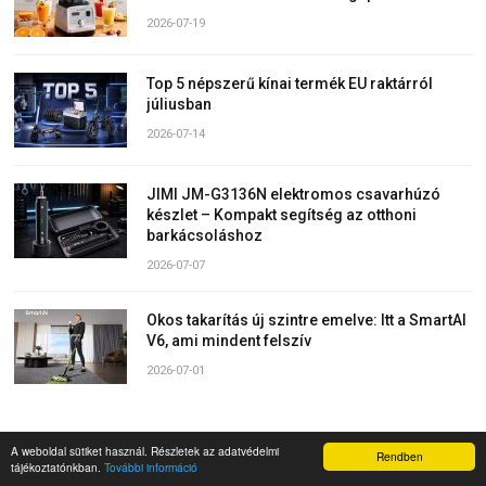
2026-07-19
Top 5 népszerű kínai termék EU raktárról
júliusban
2026-07-14
JIMI JM-G3136N elektromos csavarhúzó
készlet – Kompakt segítség az otthoni
barkácsoláshoz
2026-07-07
Okos takarítás új szintre emelve: Itt a SmartAI
V6, ami mindent felszív
2026-07-01
A weboldal sütiket használ. Részletek az adatvédelmi
Rendben
tájékoztatónkban.
További információ