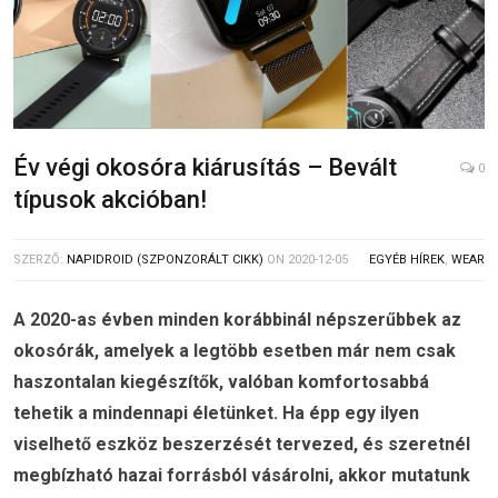
Év végi okosóra kiárusítás – Bevált
0
típusok akcióban!
SZERZŐ:
NAPIDROID (SZPONZORÁLT CIKK)
ON
2020-12-05
EGYÉB HÍREK
,
WEAR
A 2020-as évben minden korábbinál népszerűbbek az
okosórák, amelyek a legtöbb esetben már nem csak
haszontalan kiegészítők, valóban komfortosabbá
tehetik a mindennapi életünket. Ha épp egy ilyen
viselhető eszköz beszerzését tervezed, és szeretnél
megbízható hazai forrásból vásárolni, akkor mutatunk