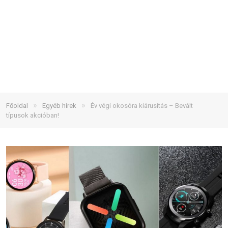
»
»
Főoldal
Egyéb hírek
Év végi okosóra kiárusítás – Bevált
típusok akcióban!