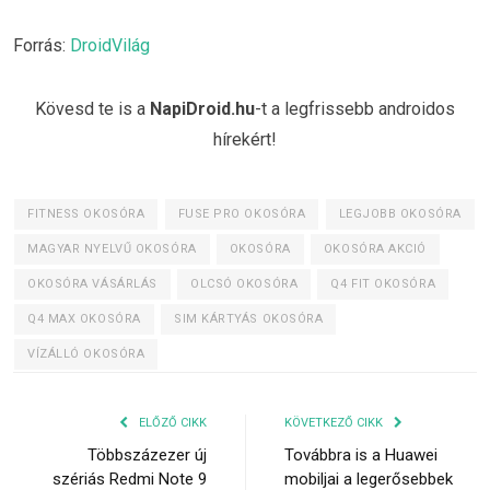
Forrás:
DroidVilág
Kövesd te is a
NapiDroid.hu
-t a legfrissebb androidos
hírekért!
FITNESS OKOSÓRA
FUSE PRO OKOSÓRA
LEGJOBB OKOSÓRA
MAGYAR NYELVŰ OKOSÓRA
OKOSÓRA
OKOSÓRA AKCIÓ
OKOSÓRA VÁSÁRLÁS
OLCSÓ OKOSÓRA
Q4 FIT OKOSÓRA
Q4 MAX OKOSÓRA
SIM KÁRTYÁS OKOSÓRA
VÍZÁLLÓ OKOSÓRA
ELŐZŐ CIKK
KÖVETKEZŐ CIKK
Többszázezer új
Továbbra is a Huawei
szériás Redmi Note 9
mobiljai a legerősebbek