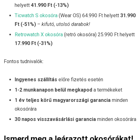
helyett
41.990 Ft (-13%)
Ticwatch S okosóra
(Wear OS) 64.990 Ft helyett
31.990
Ft (-51%)
– kifutó, utolsó darabok!
Retrowatch X okosóra
(retró okosóra) 25.990 Ft helyett
17.990 Ft (-31%)
Fontos tudnivalók:
Ingyenes szállítás
előre fizetés esetén
1-2 munkanapon belül megkapod
a termékeket
1 év teljes körű magyarországi garancia
minden
okosórára
30 napos visszavásárlási garancia
minden okosórára
Ismerd meg a leárazott okosórákat!