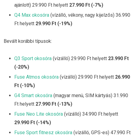
ajánlott) 29.990 Ft helyett
27.990 Ft (-7%)
Q4 Max okosóra
(vízálló, vékony, nagy kijelzős) 36.990
Ft helyett
29.990 Ft (-19%)
Bevált korábbi típusok:
Q3 Sport okosóra
(vízálló) 29.990 Ft helyett
23.990 Ft
(-20%)
Fuse Atmos okosóra
(vízálló) 29.990 Ft helyett
26.990
Ft (-10%)
G4 Smart okosóra
(magyar menü, SIM kártyás) 31.990
Ft helyett
27.990 Ft (-13%)
Fuse Neo Lite okosóra
(vízálló) 34.990 Ft helyett
29.990 Ft (-14%)
Fuse Sport fitnesz okosóra
(vízálló, GPS-es) 47.990 Ft