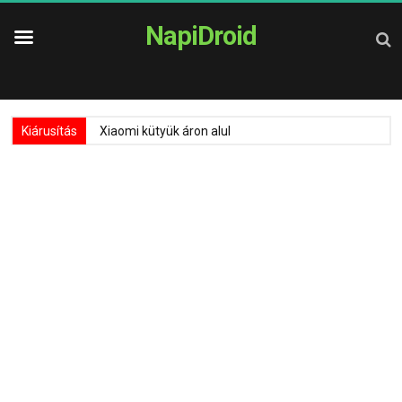
NapiDroid
Kiárusítás
Xiaomi kütyük áron alul