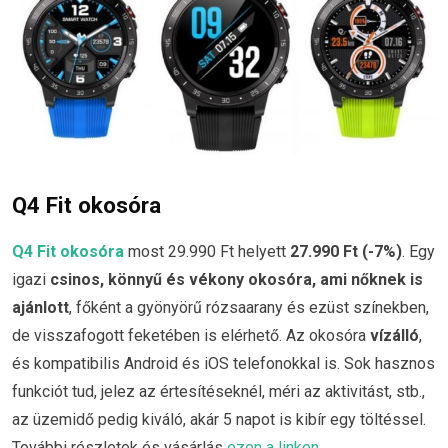
Q4 Fit okosóra
Q4 Fit okosóra
most 29.990 Ft helyett
27.990 Ft (-7%)
. Egy
igazi
csinos, könnyű és vékony okosóra, ami nőknek is
ajánlott
, főként a gyönyörű rózsaarany és ezüst színekben,
de visszafogott feketében is elérhető. Az okosóra
vízálló
,
és kompatibilis Android és iOS telefonokkal is. Sok hasznos
funkciót tud, jelez az értesítéseknél, méri az aktivitást, stb.,
az üzemidő pedig kiváló, akár 5 napot is kibír egy töltéssel.
További részletek és vásárlás
ezen a linken.