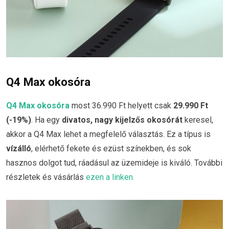
Q4 Max okosóra
Q4 Max okosóra
most 36.990 Ft helyett csak
29.990 Ft
(-19%)
. Ha egy
divatos, nagy kijelzős okosórát
keresel,
akkor a Q4 Max lehet a megfelelő választás. Ez a típus is
vízálló
, elérhető fekete és ezüst színekben, és sok
hasznos dolgot tud, ráadásul az üzemideje is kiváló. További
részletek és vásárlás
ezen a linken.