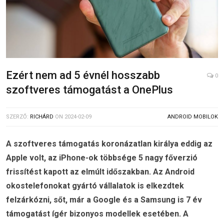
Ezért nem ad 5 évnél hosszabb
0
szoftveres támogatást a OnePlus
SZERZŐ:
RICHÁRD
ON
2024-02-09
ANDROID MOBILOK
A szoftveres támogatás koronázatlan királya eddig az
Apple volt, az iPhone-ok többsége 5 nagy főverzió
frissítést kapott az elmúlt időszakban. Az Android
okostelefonokat gyártó vállalatok is elkezdtek
felzárkózni, sőt, már a Google és a Samsung is 7 év
támogatást ígér bizonyos modellek esetében. A