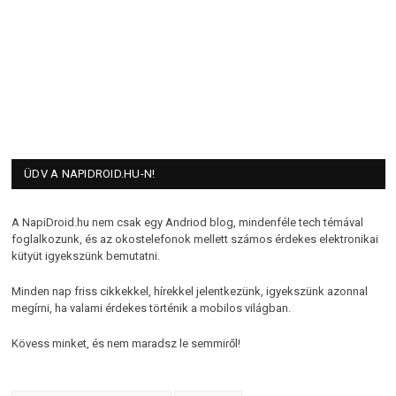
ÜDV A NAPIDROID.HU-N!
A NapiDroid.hu nem csak egy Andriod blog, mindenféle tech témával
foglalkozunk, és az okostelefonok mellett számos érdekes elektronikai
kütyüt igyekszünk bemutatni.
Minden nap friss cikkekkel, hírekkel jelentkezünk, igyekszünk azonnal
megírni, ha valami érdekes történik a mobilos világban.
Kövess minket, és nem maradsz le semmiről!