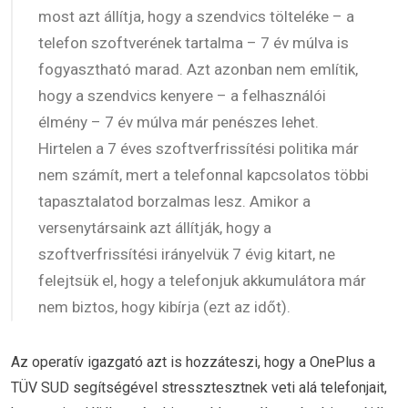
most azt állítja, hogy a szendvics tölteléke – a
telefon szoftverének tartalma – 7 év múlva is
fogyasztható marad. Azt azonban nem említik,
hogy a szendvics kenyere – a felhasználói
élmény – 7 év múlva már penészes lehet.
Hirtelen a 7 éves szoftverfrissítési politika már
nem számít, mert a telefonnal kapcsolatos többi
tapasztalatod borzalmas lesz. Amikor a
versenytársaink azt állítják, hogy a
szoftverfrissítési irányelvük 7 évig kitart, ne
felejtsük el, hogy a telefonjuk akkumulátora már
nem biztos, hogy kibírja (ezt az időt).
Az operatív igazgató azt is hozzáteszi, hogy a OnePlus a
TÜV SUD segítségével stressztesztnek veti alá telefonjait,