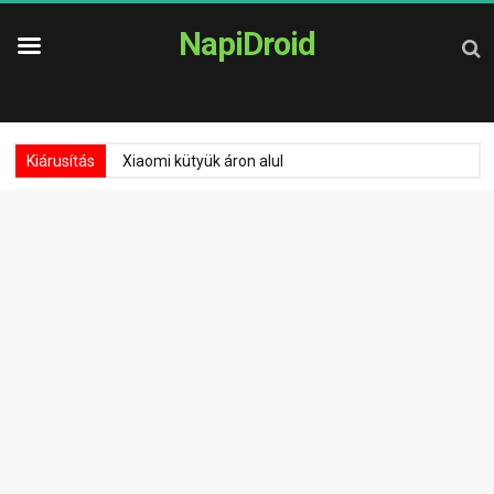
NapiDroid
Kiárusítás
Xiaomi kütyük áron alul