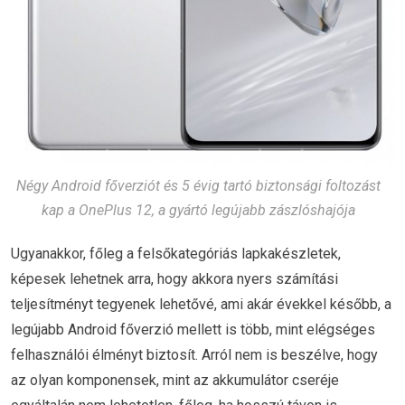
Négy Android főverziót és 5 évig tartó biztonsági foltozást
kap a OnePlus 12, a gyártó legújabb zászlóshajója
Ugyanakkor, főleg a felsőkategóriás lapkakészletek,
képesek lehetnek arra, hogy akkora nyers számítási
teljesítményt tegyenek lehetővé, ami akár évekkel később, a
legújabb Android főverzió mellett is több, mint elégséges
felhasználói élményt biztosít. Arról nem is beszélve, hogy
az olyan komponensek, mint az akkumulátor cseréje