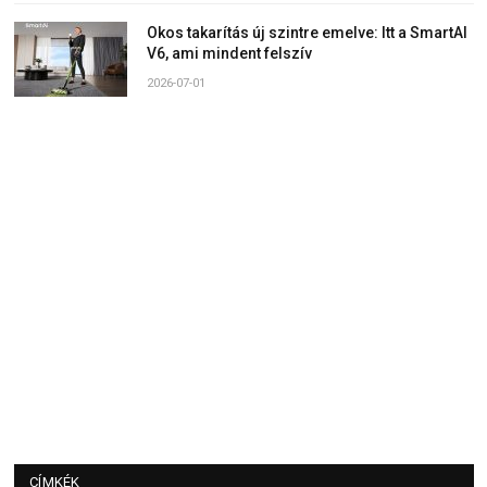
Okos takarítás új szintre emelve: Itt a SmartAI
V6, ami mindent felszív
2026-07-01
CÍMKÉK