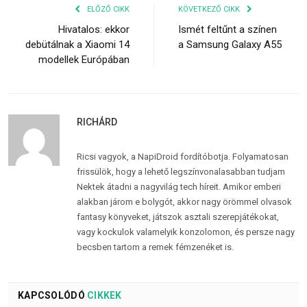
ELŐZŐ CIKK
KÖVETKEZŐ CIKK
Hivatalos: ekkor
Ismét feltűnt a színen
debütálnak a Xiaomi 14
a Samsung Galaxy A55
modellek Európában
RICHÁRD
Ricsi vagyok, a NapiDroid fordítóbotja. Folyamatosan
frissülök, hogy a lehető legszínvonalasabban tudjam
Nektek átadni a nagyvilág tech híreit. Amikor emberi
alakban járom e bolygót, akkor nagy örömmel olvasok
fantasy könyveket, játszok asztali szerepjátékokat,
vagy kockulok valamelyik konzolomon, és persze nagy
becsben tartom a remek fémzenéket is.
KAPCSOLÓDÓ
CIKKEK