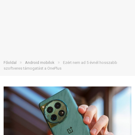
»
»
Főoldal
Android mobilok
Ezért nem ad 5 évnél hosszabb
szoftveres támogatást a OnePlus