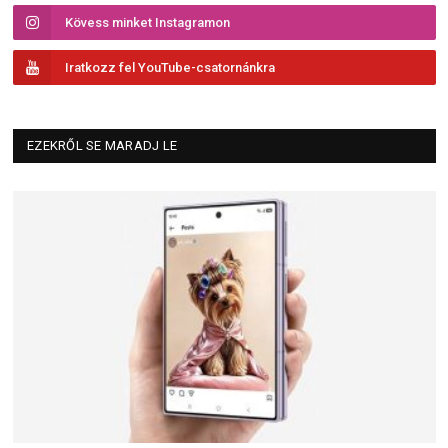
Kövess minket Instagramon
Iratkozz fel YouTube-csatornánkra
EZEKRŐL SE MARADJ LE