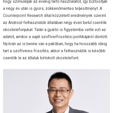
hogy szimulálják az évekig tartó használatot, így biztosítják
a négy év után is gyors, zökkenőmentes teljesítményt. A
Counterpoint Research
által közzétett eredmények szerint
az Android-felhasználók általában négy éven belül cserélik
okostelefonjukat. Talán a gyártó is figyelembe vette ezt az
adatot, amikor a saját szoftverfrissítési politikájáról döntött.
Nyilván az is benne van a pakliban, hogy ha hosszabb ideig
tart a szoftveres frissítés, akkor a felhasználók is később
cserélik le az általuk birtokolt okostelefont.