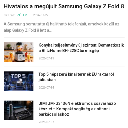
Hivatalos a megújult Samsung Galaxy Z Fold 8
Szerző:
PÉTER
2026-07-22
A Samsung bemutatta új hajlítható telefonjait, amelyek közül az
alap Galaxy Z Fold 8 lett a…
Konyhai teljesítmény új szinten: Bemutatkozik
a BlitzHome BH-228C turmixgép
2026-07-19
Top 5 népszerű kínai termék EU raktárról
júliusban
2026-07-14
JIMI JM-G3136N elektromos csavarhúzó
készlet – Kompakt segítség az otthoni
barkácsoláshoz
2026-07-07