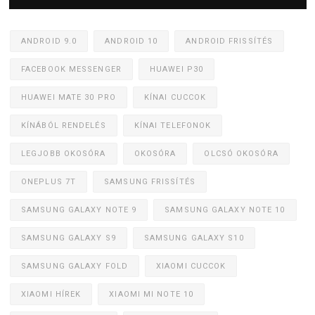
ANDROID 9.0
ANDROID 10
ANDROID FRISSÍTÉS
FACEBOOK MESSENGER
HUAWEI P30
HUAWEI MATE 30 PRO
KÍNAI CUCCOK
KÍNÁBÓL RENDELÉS
KÍNAI TELEFONOK
LEGJOBB OKOSÓRA
OKOSÓRA
OLCSÓ OKOSÓRA
ONEPLUS 7T
SAMSUNG FRISSÍTÉS
SAMSUNG GALAXY NOTE 9
SAMSUNG GALAXY NOTE 10
SAMSUNG GALAXY S9
SAMSUNG GALAXY S10
SAMSUNG GALAXY FOLD
XIAOMI CUCCOK
XIAOMI HÍREK
XIAOMI MI NOTE 10