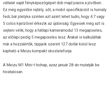
vállalat saját fényképezőgépet dob majd piacra a jövőben.
Ez még egyelőre rejtély, sőt, a mobil specifikációit is homály
fedi, bár pletyka szinten azt azért lehet tudni, hogy 4.7 vagy
5 colos kijelzővel érkezik az újdonság. Egyesek még azt is
sejteni vélik, hogy a hátlapi kameramodul 13 megapixeles,
az előlapi pedig 5 megapixeles lesz. Árakat is kalkuláltak
már a hozzáértők, tippjeik szerint 127 dollár körül lesz
kapható a Meizu kompakt okostelefonja.
A Meizu M1 Mini-t holnap, azaz január 28-án mutatják be
hivatalosan.