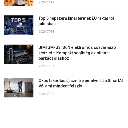
2026-07-19
Top 5 népszerű kínai termék EU raktárról
júliusban
2026-07-14
JIMI JM-G3136N elektromos csavarhúzó
készlet – Kompakt segítség az otthoni
barkácsoláshoz
2026-07-07
Okos takarítás új szintre emelve: Itt a SmartAI
V6, ami mindent felszív
2026-07-01