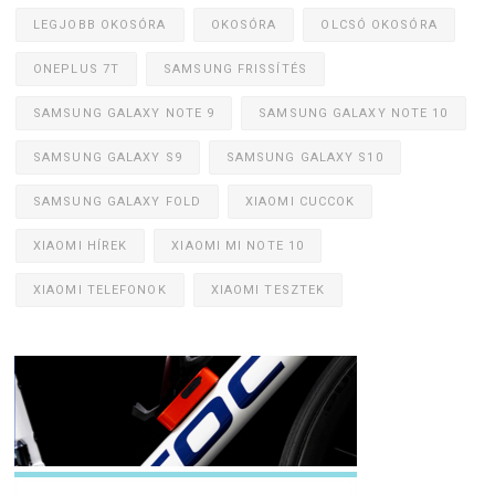
LEGJOBB OKOSÓRA
OKOSÓRA
OLCSÓ OKOSÓRA
ONEPLUS 7T
SAMSUNG FRISSÍTÉS
SAMSUNG GALAXY NOTE 9
SAMSUNG GALAXY NOTE 10
SAMSUNG GALAXY S9
SAMSUNG GALAXY S10
SAMSUNG GALAXY FOLD
XIAOMI CUCCOK
XIAOMI HÍREK
XIAOMI MI NOTE 10
XIAOMI TELEFONOK
XIAOMI TESZTEK