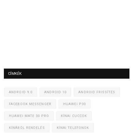
CÍMKÉK
ANDROID 9.0
ANDROID 10
ANDROID FRISSÍTÉS
FACEBOOK MESSENGER
HUAWEI P30
HUAWEI MATE 30 PRO
KÍNAI CUCCOK
KÍNÁBÓL RENDELÉS
KÍNAI TELEFONOK