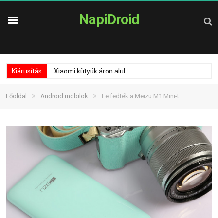
NapiDroid
Kiárusítás
Xiaomi kütyük áron alul
»
»
Főoldal
Android mobilok
Felfedték a Meizu M1 Mini-t