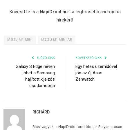
Kövesd te is a
NapiDroid.hu
-t a legfrissebb androidos
hírekért!
MEIZU M1 MINI
MEIZU M1 MINI ÁR
ELŐZŐ CIKK
KÖVETKEZŐ CIKK
Galaxy S Edge néven
Egy hetes üzemidővel
jöhet a Samsung
jön az új Asus
hajlított kijelzős
Zenwatch
csodamobilja
RICHÁRD
Ricsi vagyok, a NapiDroid fordítóbotja. Folyamatosan