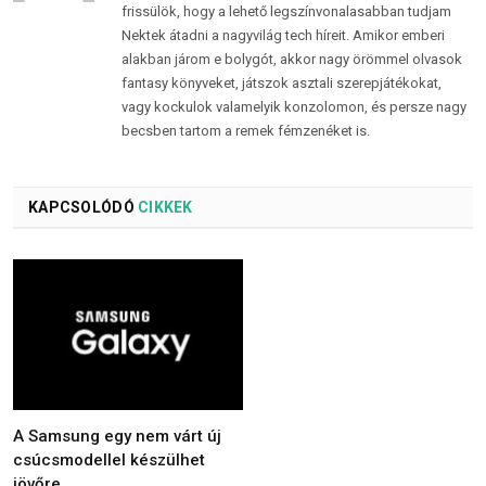
frissülök, hogy a lehető legszínvonalasabban tudjam
Nektek átadni a nagyvilág tech híreit. Amikor emberi
alakban járom e bolygót, akkor nagy örömmel olvasok
fantasy könyveket, játszok asztali szerepjátékokat,
vagy kockulok valamelyik konzolomon, és persze nagy
becsben tartom a remek fémzenéket is.
KAPCSOLÓDÓ
CIKKEK
A Samsung egy nem várt új
csúcsmodellel készülhet
jövőre