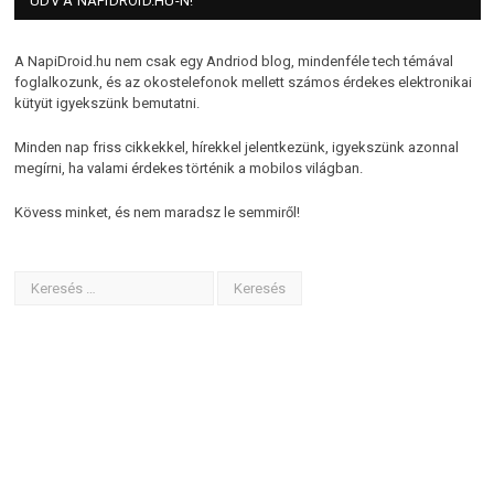
ÜDV A NAPIDROID.HU-N!
A NapiDroid.hu nem csak egy Andriod blog, mindenféle tech témával
foglalkozunk, és az okostelefonok mellett számos érdekes elektronikai
kütyüt igyekszünk bemutatni.
Minden nap friss cikkekkel, hírekkel jelentkezünk, igyekszünk azonnal
megírni, ha valami érdekes történik a mobilos világban.
Kövess minket, és nem maradsz le semmiről!