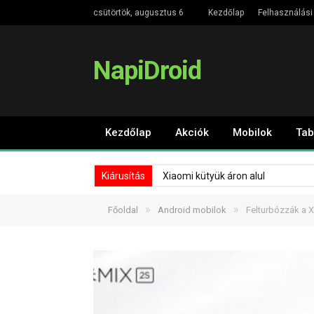
csütörtök, augusztus 6
Kezdőlap
Felhasználási 
NapiDroid
Kezdőlap
Akciók
Mobilok
Tab
Kiárusítás
Xiaomi kütyük áron alul
»
»
Főoldal
Android mobilok
Felturbózzák a X