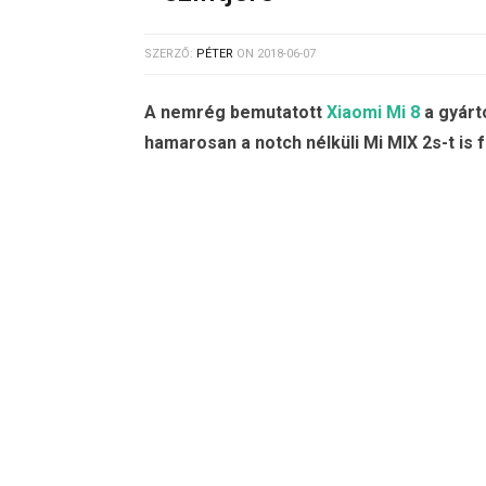
SZERZŐ:
PÉTER
ON
2018-06-07
A nemrég bemutatott
Xiaomi Mi 8
a gyárt
hamarosan a notch nélküli Mi MIX 2s-t is 