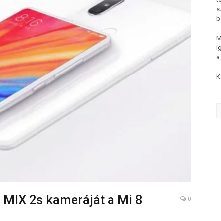
s
b
M
i
a
K
 MIX 2s kameráját a Mi 8
0