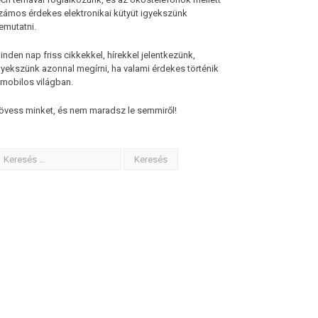
zámos érdekes elektronikai kütyüt igyekszünk
emutatni.
inden nap friss cikkekkel, hírekkel jelentkezünk,
gyekszünk azonnal megírni, ha valami érdekes történik
 mobilos világban.
övess minket, és nem maradsz le semmiről!