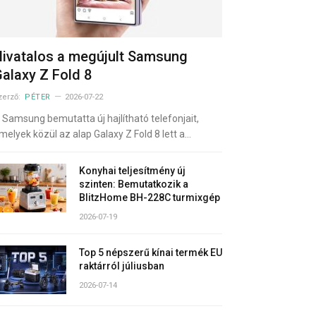
ivatalos a megújult Samsung
alaxy Z Fold 8
zerző:
PÉTER
2026-07-22
 Samsung bemutatta új hajlítható telefonjait,
melyek közül az alap Galaxy Z Fold 8 lett a…
Konyhai teljesítmény új
szinten: Bemutatkozik a
BlitzHome BH-228C turmixgép
2026-07-19
Top 5 népszerű kínai termék EU
raktárról júliusban
2026-07-14