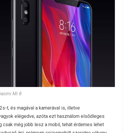
iaomi Mi 8
-t, és magával a kamerával is, illetve
agyok elégedve, azóta ezt használom elsődleges
eg csak még jobb lesz a mobil, tehát érdemes lehet
 kedvező árú, prémium csúcsmobilt szeretne vékony