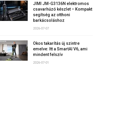
JIMI JM-G3136N elektromos
csavarhúzó készlet – Kompakt
segítség az otthoni
barkácsoláshoz
2026-07-07
Okos takarítás új szintre
emelve: Itt a SmartAI V6, ami
mindent felszív
2026-07-01