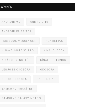
CÍMKÉK
ANDROID 9.0
ANDROID 10
ANDROID FRISSÍTÉS
FACEBOOK MESSENGER
HUAWEI P30
HUAWEI MATE 30 PRO
KÍNAI CUCCOK
KÍNÁBÓL RENDELÉS
KÍNAI TELEFONOK
LEGJOBB OKOSÓRA
OKOSÓRA
OLCSÓ OKOSÓRA
ONEPLUS 7T
SAMSUNG FRISSÍTÉS
SAMSUNG GALAXY NOTE 9