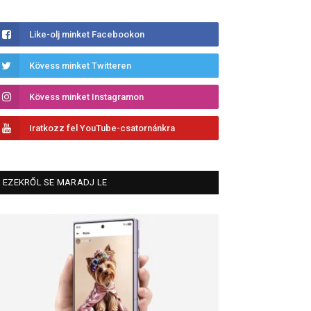
Like-olj minket Facebookon
Kövess minket Twitteren
Kövess minket Instagramon
Iratkozz fel YouTube-csatornánkra
EZEKRŐL SE MARADJ LE