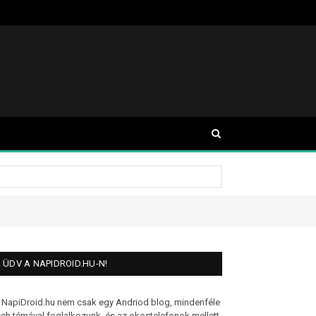
ÜDV A NAPIDROID.HU-N!
 NapiDroid.hu nem csak egy Andriod blog, mindenféle
ech témával foglalkozunk, és az okostelefonok mellett