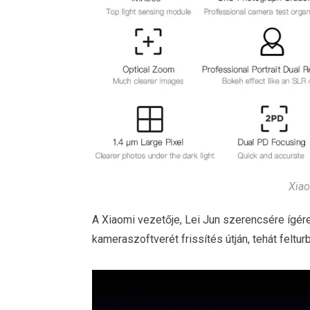
Xiao
A Xiaomi vezetője, Lei Jun szerencsére ígére
kameraszoftverét frissítés útján, tehát feltur