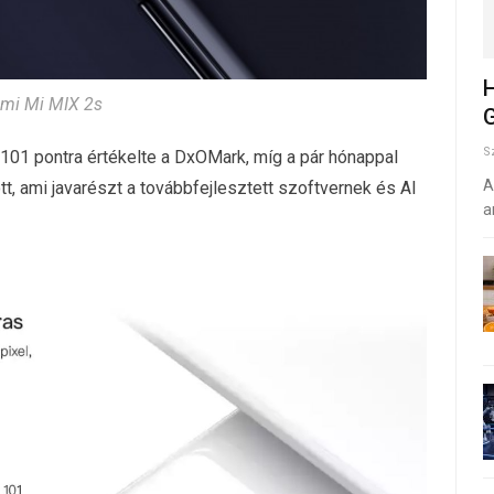
H
mi Mi MIX 2s
G
S
101 pontra értékelte a DxOMark, míg a pár hónappal
A
, ami javarészt a továbbfejlesztett szoftvernek és AI
a