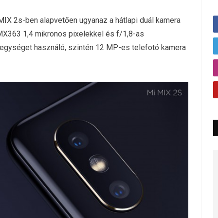
MIX 2s-ben alapvetően ugyanaz a hátlapi duál kamera
X363 1,4 mikronos pixelekkel és f/1,8-as
egységet használó, szintén 12 MP-es telefotó kamera