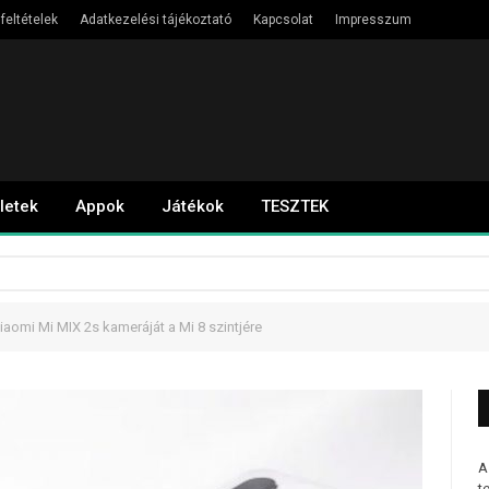
feltételek
Adatkezelési tájékoztató
Kapcsolat
Impresszum
letek
Appok
Játékok
TESZTEK
iaomi Mi MIX 2s kameráját a Mi 8 szintjére
A
t