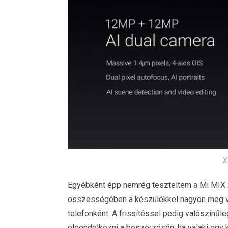
X
Egyébként épp nemrég teszteltem a Mi MIX 2s
összességében a készülékkel nagyon meg v
telefonként. A frissítéssel pedig valószínűl
elgondolkozni a beszerzésén, ha valaki egy