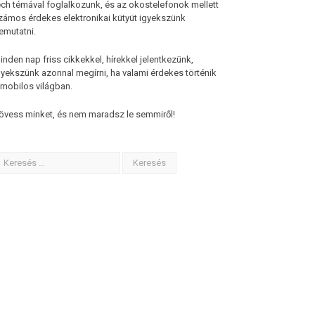
ech témával foglalkozunk, és az okostelefonok mellett
zámos érdekes elektronikai kütyüt igyekszünk
emutatni.
inden nap friss cikkekkel, hírekkel jelentkezünk,
gyekszünk azonnal megírni, ha valami érdekes történik
 mobilos világban.
övess minket, és nem maradsz le semmiről!