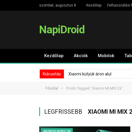
szombat, augusztus 8
Kezdőlap
Felhasználási f
NapiDroid
Kezdőlap
Akciók
Mobilok
Tab
Kiárusítás
Xiaomi kütyük áron alul
»
Főoldal
Posts Tagged "Xiaomi Mi MIX 2s"
LEGFRISSEBB
XIAOMI MI MIX 
ANDROID MOBILOK