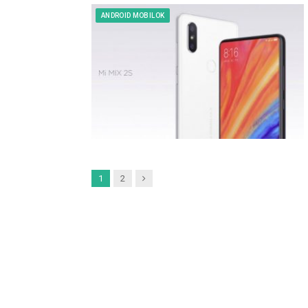
ANDROID MOBILOK
Next
1
2