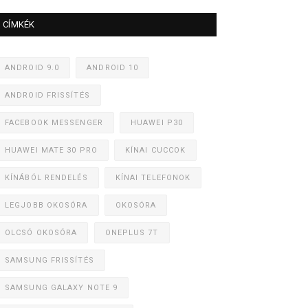
CÍMKÉK
ANDROID 9.0
ANDROID 10
ANDROID FRISSÍTÉS
FACEBOOK MESSENGER
HUAWEI P30
HUAWEI MATE 30 PRO
KÍNAI CUCCOK
KÍNÁBÓL RENDELÉS
KÍNAI TELEFONOK
LEGJOBB OKOSÓRA
OKOSÓRA
OLCSÓ OKOSÓRA
ONEPLUS 7T
SAMSUNG FRISSÍTÉS
SAMSUNG GALAXY NOTE 9