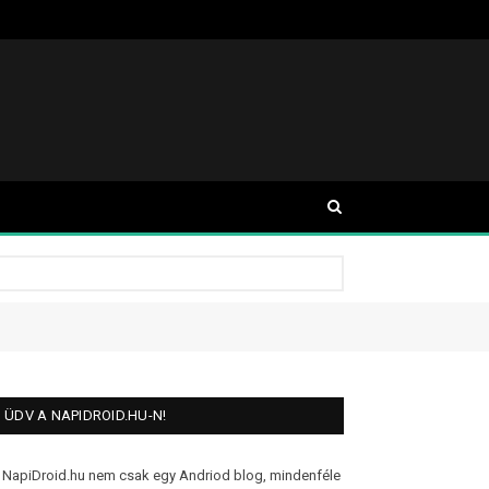
ÜDV A NAPIDROID.HU-N!
 NapiDroid.hu nem csak egy Andriod blog, mindenféle