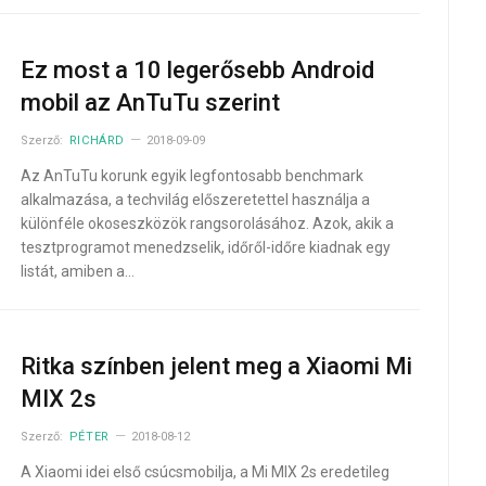
Ez most a 10 legerősebb Android
mobil az AnTuTu szerint
Szerző:
RICHÁRD
2018-09-09
Az AnTuTu korunk egyik legfontosabb benchmark
alkalmazása, a techvilág előszeretettel használja a
különféle okoseszközök rangsorolásához. Azok, akik a
tesztprogramot menedzselik, időről-időre kiadnak egy
listát, amiben a…
Ritka színben jelent meg a Xiaomi Mi
MIX 2s
Szerző:
PÉTER
2018-08-12
A Xiaomi idei első csúcsmobilja, a Mi MIX 2s eredetileg