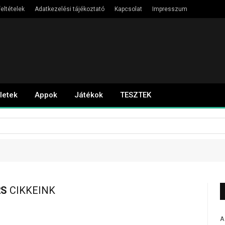
eltételek
Adatkezelési tájékoztató
Kapcsolat
Impresszum
letek
Appok
Játékok
TESZTEK
2S
CIKKEINK
A