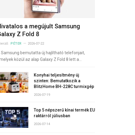
ivatalos a megújult Samsung
alaxy Z Fold 8
zerző:
PÉTER
2026-07-22
 Samsung bemutatta új hajlítható telefonjait,
melyek közül az alap Galaxy Z Fold 8 lett a…
Konyhai teljesítmény új
szinten: Bemutatkozik a
BlitzHome BH-228C turmixgép
2026-07-19
Top 5 népszerű kínai termék EU
raktárról júliusban
2026-07-14