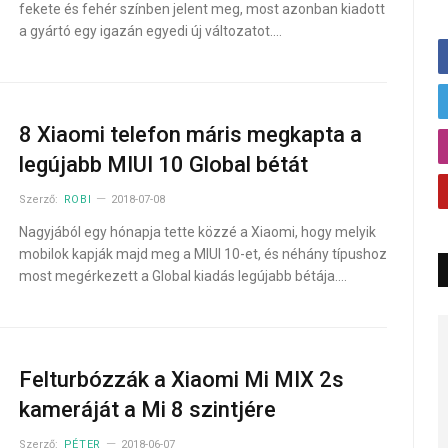
fekete és fehér színben jelent meg, most azonban kiadott
a gyártó egy igazán egyedi új változatot.…
8 Xiaomi telefon máris megkapta a
legújabb MIUI 10 Global bétát
Szerző:
ROBI
2018-07-08
Nagyjából egy hónapja tette közzé a Xiaomi, hogy melyik
mobilok kapják majd meg a MIUI 10-et, és néhány típushoz
most megérkezett a Global kiadás legújabb bétája.…
Felturbózzák a Xiaomi Mi MIX 2s
kameráját a Mi 8 szintjére
Szerző:
PÉTER
2018-06-07