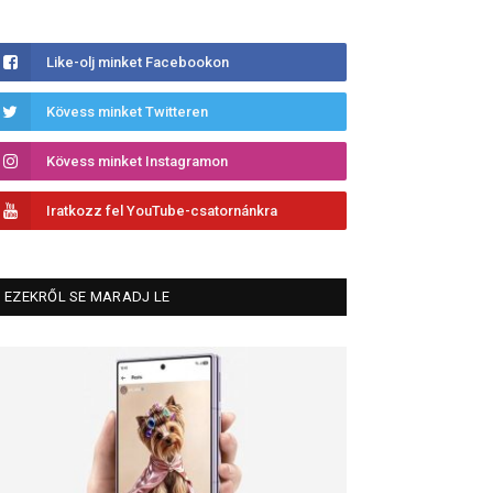
Like-olj minket Facebookon
Kövess minket Twitteren
Kövess minket Instagramon
Iratkozz fel YouTube-csatornánkra
EZEKRŐL SE MARADJ LE