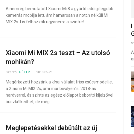
A nemrég bemutatott Xiaomi Mi 8 a gyártó eddigi legjobb
kamerás mobilja lett, ám hamarosan a notch nélküli Mi
MIX 2s-t is felhozzák ugyanerre a szintre!…
H
G
S
Xiaomi Mi MIX 2s teszt – Az utolsó
A
a
mohikán?
Szerző:
PÉTER
2018-05-26
Megérkezett hozzánk a kínai vállalat friss csúcsmodellje,
a Xiaomi Mi MIX 2s, ami már bivalyerős, 2018-as
hardverrel, és szinte az egész előlapot beborító kijelzővel
büszkélkedhet, de még…
Meglepetésekkel debütált az új