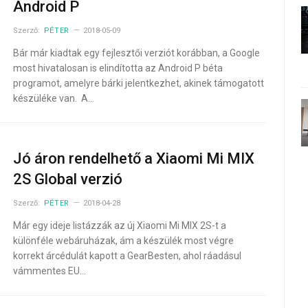
Android P
Szerző:
PÉTER
2018-05-09
Bár már kiadtak egy fejlesztői verziót korábban, a Google
most hivatalosan is elindította az Android P béta
programot, amelyre bárki jelentkezhet, akinek támogatott
készüléke van. A…
Jó áron rendelhető a Xiaomi Mi MIX
2S Global verzió
Szerző:
PÉTER
2018-04-28
Már egy ideje listázzák az új Xiaomi Mi MIX 2S-t a
különféle webáruházak, ám a készülék most végre
korrekt árcédulát kapott a GearBesten, ahol ráadásul
vámmentes EU…