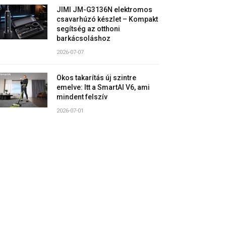
JIMI JM-G3136N elektromos
csavarhúzó készlet – Kompakt
segítség az otthoni
barkácsoláshoz
2026-07-07
Okos takarítás új szintre
emelve: Itt a SmartAI V6, ami
mindent felszív
2026-07-01