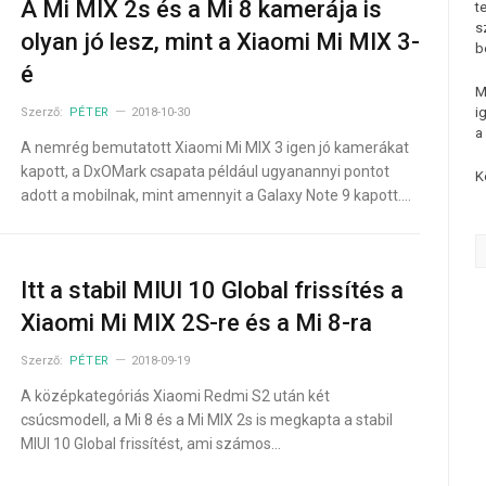
A Mi MIX 2s és a Mi 8 kamerája is
t
s
olyan jó lesz, mint a Xiaomi Mi MIX 3-
b
é
M
i
Szerző:
PÉTER
2018-10-30
a
A nemrég bemutatott Xiaomi Mi MIX 3 igen jó kamerákat
kapott, a DxOMark csapata például ugyanannyi pontot
K
adott a mobilnak, mint amennyit a Galaxy Note 9 kapott.…
Itt a stabil MIUI 10 Global frissítés a
Xiaomi Mi MIX 2S-re és a Mi 8-ra
Szerző:
PÉTER
2018-09-19
A középkategóriás Xiaomi Redmi S2 után két
csúcsmodell, a Mi 8 és a Mi MIX 2s is megkapta a stabil
MIUI 10 Global frissítést, ami számos…