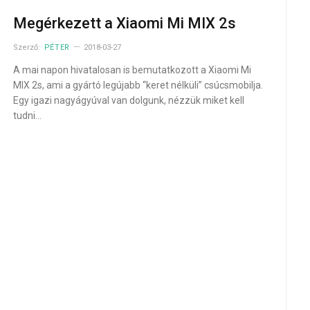
Megérkezett a Xiaomi Mi MIX 2s
Szerző:
PÉTER
2018-03-27
A mai napon hivatalosan is bemutatkozott a Xiaomi Mi
MIX 2s, ami a gyártó legújabb “keret nélküli” csúcsmobilja.
Egy igazi nagyágyúval van dolgunk, nézzük miket kell
tudni…