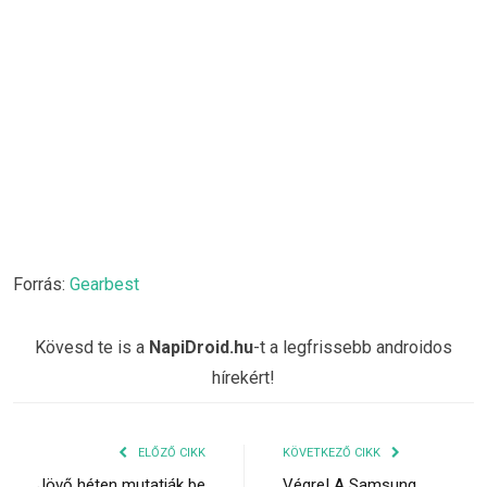
Forrás:
Gearbest
Kövesd te is a
NapiDroid.hu
-t a legfrissebb androidos
hírekért!
ELŐZŐ CIKK
KÖVETKEZŐ CIKK
Jövő héten mutatják be
Végre! A Samsung