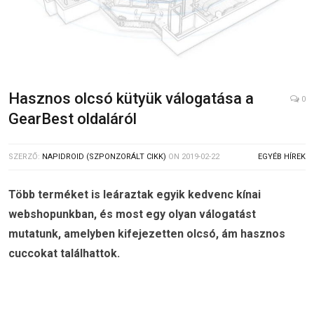
Hasznos olcsó kütyük válogatása a
0
GearBest oldaláról
SZERZŐ:
NAPIDROID (SZPONZORÁLT CIKK)
ON
2019-02-22
EGYÉB HÍREK
Több terméket is leáraztak egyik kedvenc kínai
webshopunkban, és most egy olyan válogatást
mutatunk, amelyben kifejezetten olcsó, ám hasznos
cuccokat találhattok.