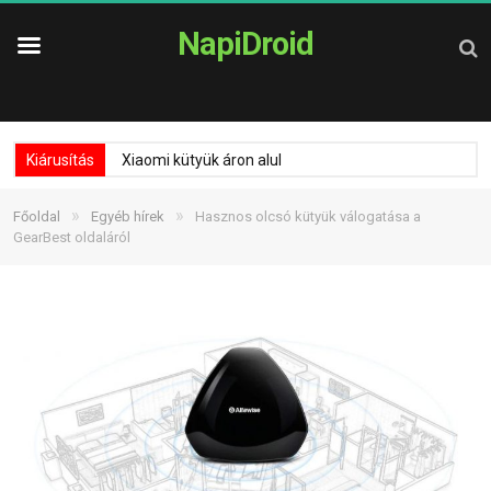
NapiDroid
Kiárusítás
Xiaomi kütyük áron alul
»
»
Főoldal
Egyéb hírek
Hasznos olcsó kütyük válogatása a
GearBest oldaláról