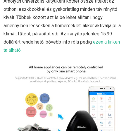
Amolyan univerzális kütyüként köthet össze titeket az
otthoni eszközökkel és gyakorlatilag minden távirányító
kivált. Többek között azt is be lehet állítani, hogy
amennyiben lecsökken a hőmérséklet, akkor aktiválja pl. a
klímát, fűtést, párásítót stb. Az irányító jelenleg 15.99
dollárért rendelhető, bővebb infó róla pedig
ezen a linken
található.