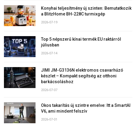
Konyhai teljesítmény új szinten: Bemutatkozik
a BlitzHome BH-228C turmixgép
2026-07-19
Top 5 népszerű kínai termék EU raktárról
júliusban
2026-07-14
JIMI JM-G3136N elektromos csavarhúzó
készlet – Kompakt segítség az otthoni
barkácsoláshoz
2026-07-07
Okos takarítás új szintre emelve: Itt a SmartAI
V6, ami mindent felszív
2026-07-01