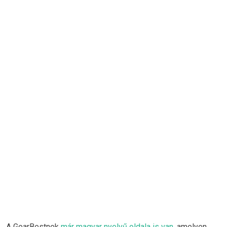
A GearBestnek
már magyar nyelvű oldala is van
, amelyen