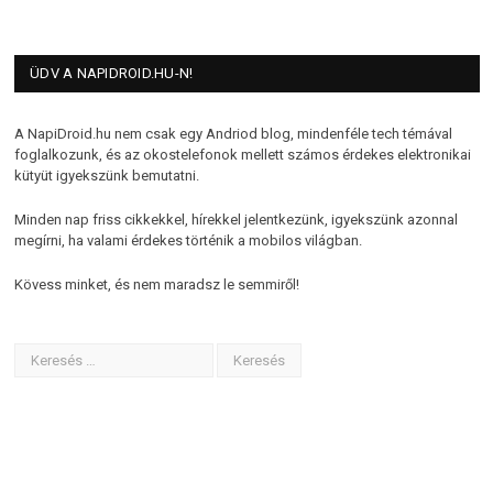
ÜDV A NAPIDROID.HU-N!
A NapiDroid.hu nem csak egy Andriod blog, mindenféle tech témával
foglalkozunk, és az okostelefonok mellett számos érdekes elektronikai
kütyüt igyekszünk bemutatni.
Minden nap friss cikkekkel, hírekkel jelentkezünk, igyekszünk azonnal
megírni, ha valami érdekes történik a mobilos világban.
Kövess minket, és nem maradsz le semmiről!