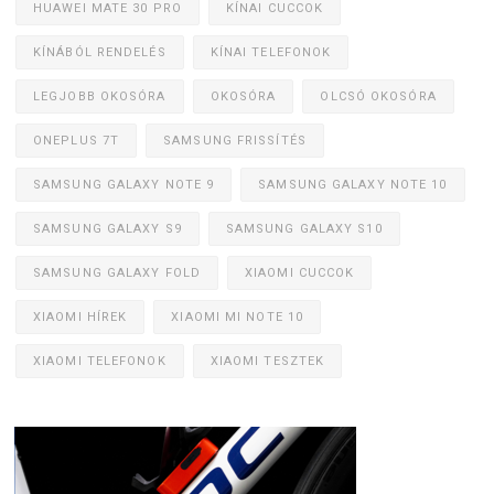
HUAWEI MATE 30 PRO
KÍNAI CUCCOK
KÍNÁBÓL RENDELÉS
KÍNAI TELEFONOK
LEGJOBB OKOSÓRA
OKOSÓRA
OLCSÓ OKOSÓRA
ONEPLUS 7T
SAMSUNG FRISSÍTÉS
SAMSUNG GALAXY NOTE 9
SAMSUNG GALAXY NOTE 10
SAMSUNG GALAXY S9
SAMSUNG GALAXY S10
SAMSUNG GALAXY FOLD
XIAOMI CUCCOK
XIAOMI HÍREK
XIAOMI MI NOTE 10
XIAOMI TELEFONOK
XIAOMI TESZTEK