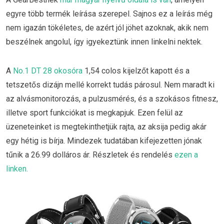
egyre több termék leírása szerepel. Sajnos ez a leírás még
nem igazán tökéletes, de azért jól jöhet azoknak, akik nem
beszélnek angolul, így igyekeztünk innen linkelni nektek.
A
No.1 DT 28 okosóra
1,54 colos kijelzőt kapott és a
tetszetős dizájn mellé korrekt tudás párosul. Nem maradt ki
az alvásmonitorozás, a pulzusmérés, és a szokásos fitnesz,
illetve sport funkciókat is megkapjuk. Ezen felül az
üzeneteinket is megtekinthetjük rajta, az aksija pedig akár
egy hétig is bírja. Mindezek tudatában kifejezetten jónak
tűnik a 26.99 dolláros ár. Részletek és rendelés
ezen a
linken.