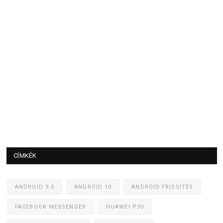
CÍMKÉK
ANDROID 9.0
ANDROID 10
ANDROID FRISSÍTÉS
FACEBOOK MESSENGER
HUAWEI P30