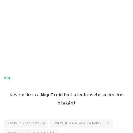
Via
Kövesd te is a
NapiDroid.hu
-t a legfrissebb androidos
hírekért!
SAMSUNG GALAXY S9
SAMSUNG GALAXY S9 FRISSÍTÉS
SAMSUNG GALAXY S9 PLUS