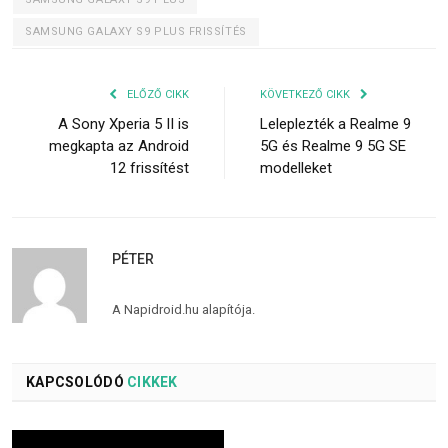
SAMSUNG GALAXY S9 PLUS FRISSÍTÉS
ELŐZŐ CIKK
KÖVETKEZŐ CIKK
A Sony Xperia 5 II is
Leleplezték a Realme 9
megkapta az Android
5G és Realme 9 5G SE
12 frissítést
modelleket
PÉTER
A Napidroid.hu alapítója.
KAPCSOLÓDÓ
CIKKEK