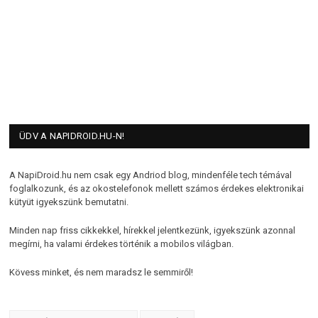
ÜDV A NAPIDROID.HU-N!
A NapiDroid.hu nem csak egy Andriod blog, mindenféle tech témával
foglalkozunk, és az okostelefonok mellett számos érdekes elektronikai
kütyüt igyekszünk bemutatni.
Minden nap friss cikkekkel, hírekkel jelentkezünk, igyekszünk azonnal
megírni, ha valami érdekes történik a mobilos világban.
Kövess minket, és nem maradsz le semmiről!