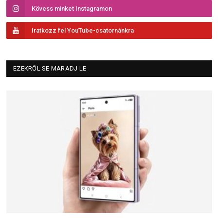
Kövess minket Instagramon
Iratkozz fel YouTube-csatornánkra
EZEKRŐL SE MARADJ LE