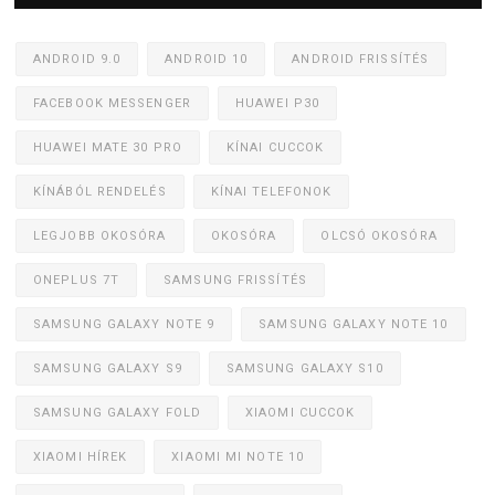
ANDROID 9.0
ANDROID 10
ANDROID FRISSÍTÉS
FACEBOOK MESSENGER
HUAWEI P30
HUAWEI MATE 30 PRO
KÍNAI CUCCOK
KÍNÁBÓL RENDELÉS
KÍNAI TELEFONOK
LEGJOBB OKOSÓRA
OKOSÓRA
OLCSÓ OKOSÓRA
ONEPLUS 7T
SAMSUNG FRISSÍTÉS
SAMSUNG GALAXY NOTE 9
SAMSUNG GALAXY NOTE 10
SAMSUNG GALAXY S9
SAMSUNG GALAXY S10
SAMSUNG GALAXY FOLD
XIAOMI CUCCOK
XIAOMI HÍREK
XIAOMI MI NOTE 10