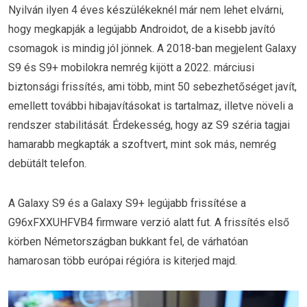
Nyilván ilyen 4 éves készülékeknél már nem lehet elvárni,
hogy megkapják a legújabb Androidot, de a kisebb javító
csomagok is mindig jól jönnek. A 2018-ban megjelent Galaxy
S9 és S9+ mobilokra nemrég kijött a 2022. márciusi
biztonsági frissítés, ami több, mint 50 sebezhetőséget javít,
emellett további hibajavításokat is tartalmaz, illetve növeli a
rendszer stabilitását. Érdekesség, hogy az S9 széria tagjai
hamarabb megkapták a szoftvert, mint sok más, nemrég
debütált telefon.
A Galaxy S9 és a Galaxy S9+ legújabb frissítése a
G96xFXXUHFVB4 firmware verzió alatt fut. A frissítés első
körben Németországban bukkant fel, de várhatóan
hamarosan több európai régióra is kiterjed majd.