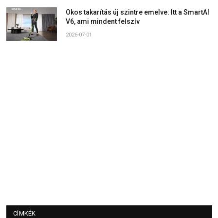
Okos takarítás új szintre emelve: Itt a SmartAI
V6, ami mindent felszív
2026-07-01
CÍMKÉK