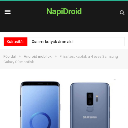
NapiDroid
Kiárusítás
Xiaomi kütyük áron alul
»
»
Főoldal
Android mobilok
Frissítést kaptak a 4 éves Samsung
Galaxy S9 mobilok