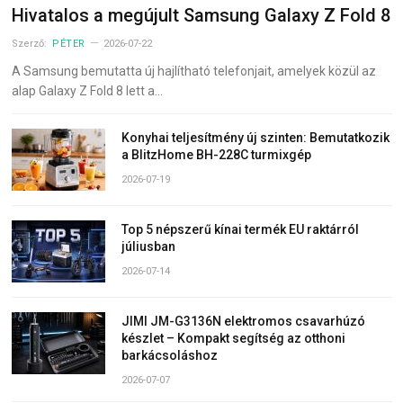
Hivatalos a megújult Samsung Galaxy Z Fold 8
Szerző:
PÉTER
2026-07-22
A Samsung bemutatta új hajlítható telefonjait, amelyek közül az
alap Galaxy Z Fold 8 lett a…
Konyhai teljesítmény új szinten: Bemutatkozik
a BlitzHome BH-228C turmixgép
2026-07-19
Top 5 népszerű kínai termék EU raktárról
júliusban
2026-07-14
JIMI JM-G3136N elektromos csavarhúzó
készlet – Kompakt segítség az otthoni
barkácsoláshoz
2026-07-07