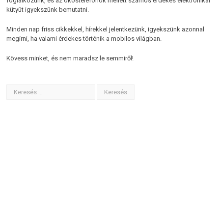
foglalkozunk, és az okostelefonok mellett számos érdekes elektronikai
kütyüt igyekszünk bemutatni.
Minden nap friss cikkekkel, hírekkel jelentkezünk, igyekszünk azonnal
megírni, ha valami érdekes történik a mobilos világban.
Kövess minket, és nem maradsz le semmiről!