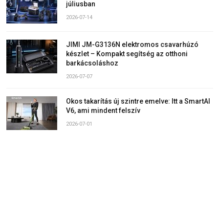
júliusban
2026-07-14
JIMI JM-G3136N elektromos csavarhúzó
készlet – Kompakt segítség az otthoni
barkácsoláshoz
2026-07-07
Okos takarítás új szintre emelve: Itt a SmartAI
V6, ami mindent felszív
2026-07-01