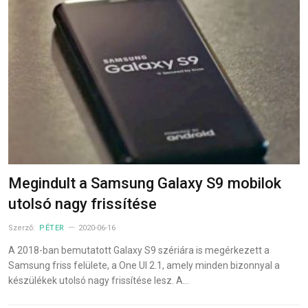
Megindult a Samsung Galaxy S9 mobilok
utolsó nagy frissítése
Szerző:
PÉTER
2020-06-16
A 2018-ban bemutatott Galaxy S9 szériára is megérkezett a
Samsung friss felülete, a One UI 2.1, amely minden bizonnyal a
készülékek utolsó nagy frissítése lesz. A…