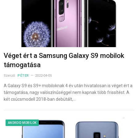
Véget ért a Samsung Galaxy S9 mobilok
támogatása
Szerző:
PÉTER
2022-04-05
A Galaxy S9 és S9+ mobiloknak 4 év után hivatalosan is véget ért a
támogatása, nagy valószínűséggel nem kapnak több frissítést. A
két csúcsmodell 2018-ban debütált,…
ANDROID MOBILOK