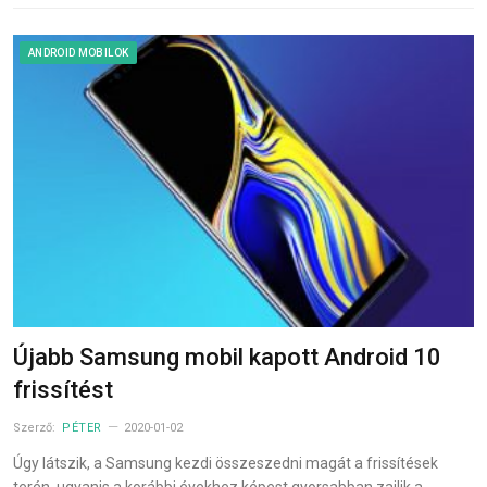
ANDROID MOBILOK
Újabb Samsung mobil kapott Android 10
frissítést
Szerző:
PÉTER
2020-01-02
Úgy látszik, a Samsung kezdi összeszedni magát a frissítések
terén, ugyanis a korábbi évekhez képest gyorsabban zajlik a