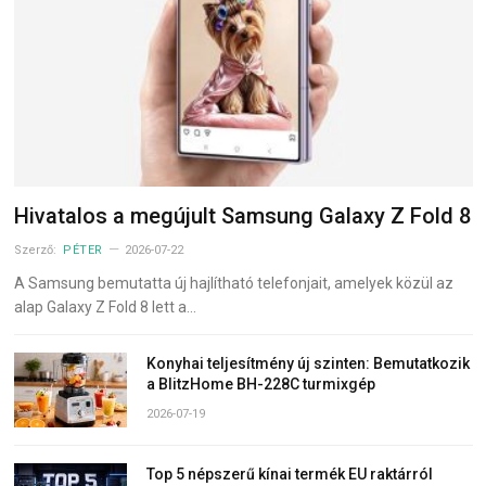
Hivatalos a megújult Samsung Galaxy Z Fold 8
Szerző:
PÉTER
2026-07-22
A Samsung bemutatta új hajlítható telefonjait, amelyek közül az
alap Galaxy Z Fold 8 lett a…
Konyhai teljesítmény új szinten: Bemutatkozik
a BlitzHome BH-228C turmixgép
2026-07-19
Top 5 népszerű kínai termék EU raktárról