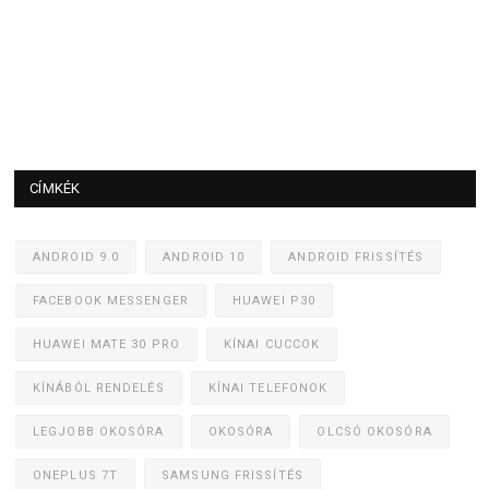
CÍMKÉK
ANDROID 9.0
ANDROID 10
ANDROID FRISSÍTÉS
FACEBOOK MESSENGER
HUAWEI P30
HUAWEI MATE 30 PRO
KÍNAI CUCCOK
KÍNÁBÓL RENDELÉS
KÍNAI TELEFONOK
LEGJOBB OKOSÓRA
OKOSÓRA
OLCSÓ OKOSÓRA
ONEPLUS 7T
SAMSUNG FRISSÍTÉS