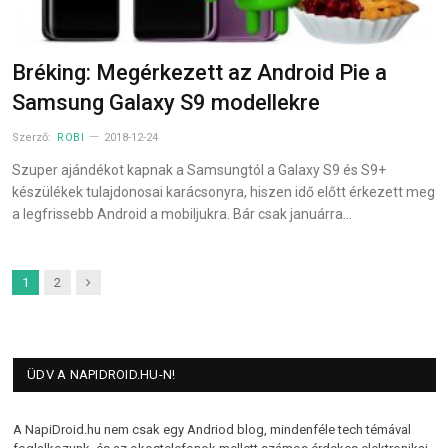
Bréking: Megérkezett az Android Pie a
Samsung Galaxy S9 modellekre
Szerző:
ROBI
2018-12-24
Szuper ajándékot kapnak a Samsungtól a Galaxy S9 és S9+
készülékek tulajdonosai karácsonyra, hiszen idő előtt érkezett meg
a legfrissebb Android a mobiljukra. Bár csak januárra…
Next
1
2
ÜDV A NAPIDROID.HU-N!
A NapiDroid.hu nem csak egy Andriod blog, mindenféle tech témával