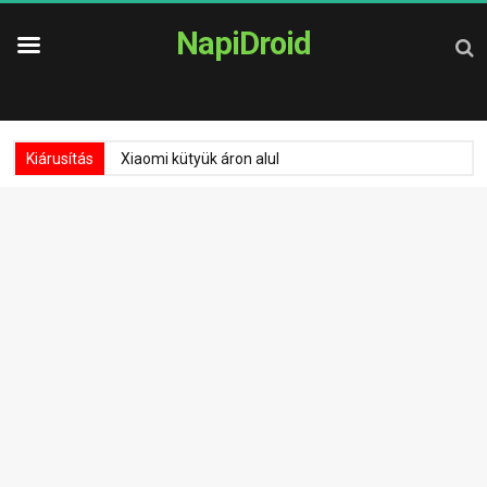
NapiDroid
Kiárusítás
Xiaomi kütyük áron alul