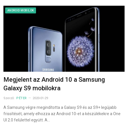
ANDROID MOBILOK
Megjelent az Android 10 a Samsung
Galaxy S9 mobilokra
Szerző:
PÉTER
2020-01-29
A Samsung végre megindította a Galaxy S9 és az S9+ legújabb
frissítését, amely elhozza az Android 10-et a készülékekre a One
UI 2.0 felülettel együtt. A…