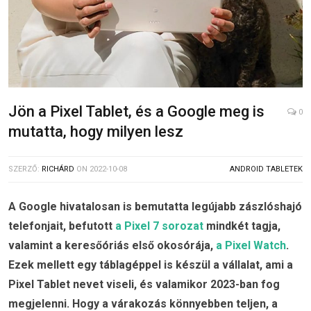
Jön a Pixel Tablet, és a Google meg is
0
mutatta, hogy milyen lesz
SZERZŐ:
RICHÁRD
ON
2022-10-08
ANDROID TABLETEK
A Google hivatalosan is bemutatta legújabb zászlóshajó
telefonjait, befutott
a Pixel 7 sorozat
mindkét tagja,
valamint a keresőóriás első okosórája,
a Pixel Watch
.
Ezek mellett egy táblagéppel is készül a vállalat, ami a
Pixel Tablet nevet viseli, és valamikor 2023-ban fog
megjelenni. Hogy a várakozás könnyebben teljen, a