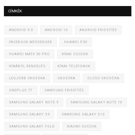
CÍMKÉK
ANDROID 9.0
ANDROID 10
ANDROID FRISSÍTÉS
FACEBOOK MESSENGER
HUAWEI P30
HUAWEI MATE 30 PRO
KÍNAI CUCCOK
KÍNÁBÓL RENDELÉS
KÍNAI TELEFONOK
LEGJOBB OKOSÓRA
OKOSÓRA
OLCSÓ OKOSÓRA
ONEPLUS 7T
SAMSUNG FRISSÍTÉS
SAMSUNG GALAXY NOTE 9
SAMSUNG GALAXY NOTE 10
SAMSUNG GALAXY S9
SAMSUNG GALAXY S10
SAMSUNG GALAXY FOLD
XIAOMI CUCCOK