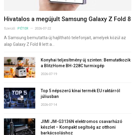
Hivatalos a megújult Samsung Galaxy Z Fold 8
Szerző:
PÉTER
2026-07-22
A Samsung bemutatta új hajlítható telefonjait, amelyek közül az
alap Galaxy Z Fold 8 lett a…
Konyhai teljesítmény új szinten: Bemutatkozik
a BlitzHome BH-228C turmixgép
2026-07-19
Top 5 népszerű kínai termék EU raktárról
júliusban
2026-07-14
JIMI JM-G3136N elektromos csavarhúzó
készlet – Kompakt segítség az otthoni
barkácsoláshoz