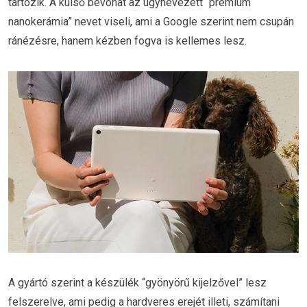
tartozik. A külső bevonat az úgynevezett “prémium
nanokerámia” nevet viseli, ami a Google szerint nem csupán
ránézésre, hanem kézben fogva is kellemes lesz.
A gyártó szerint a készülék “gyönyörű kijelzővel” lesz
felszerelve, ami pedig a hardveres erejét illeti, számítani