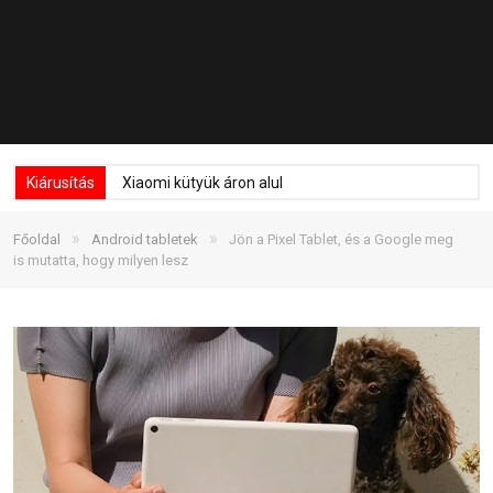
Kiárusítás
Xiaomi kütyük áron alul
»
»
Főoldal
Android tabletek
Jön a Pixel Tablet, és a Google meg
is mutatta, hogy milyen lesz