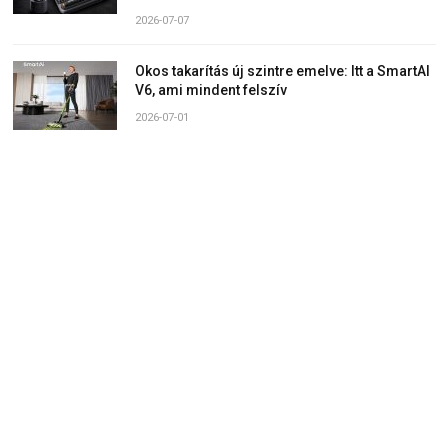
2026-07-07
Okos takarítás új szintre emelve: Itt a SmartAI
V6, ami mindent felszív
2026-07-01