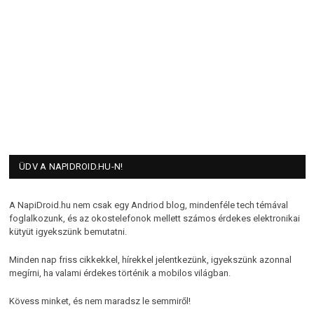
ÜDV A NAPIDROID.HU-N!
A NapiDroid.hu nem csak egy Andriod blog, mindenféle tech témával
foglalkozunk, és az okostelefonok mellett számos érdekes elektronikai
kütyüt igyekszünk bemutatni.
Minden nap friss cikkekkel, hírekkel jelentkezünk, igyekszünk azonnal
megírni, ha valami érdekes történik a mobilos világban.
Kövess minket, és nem maradsz le semmiről!