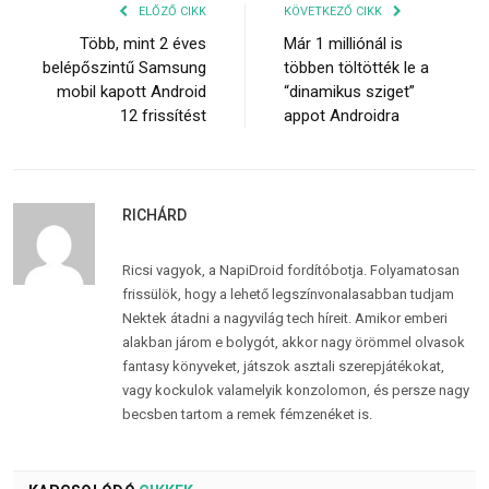
ELŐZŐ CIKK
KÖVETKEZŐ CIKK
Több, mint 2 éves
Már 1 milliónál is
belépőszintű Samsung
többen töltötték le a
mobil kapott Android
“dinamikus sziget”
12 frissítést
appot Androidra
RICHÁRD
Ricsi vagyok, a NapiDroid fordítóbotja. Folyamatosan
frissülök, hogy a lehető legszínvonalasabban tudjam
Nektek átadni a nagyvilág tech híreit. Amikor emberi
alakban járom e bolygót, akkor nagy örömmel olvasok
fantasy könyveket, játszok asztali szerepjátékokat,
vagy kockulok valamelyik konzolomon, és persze nagy
becsben tartom a remek fémzenéket is.