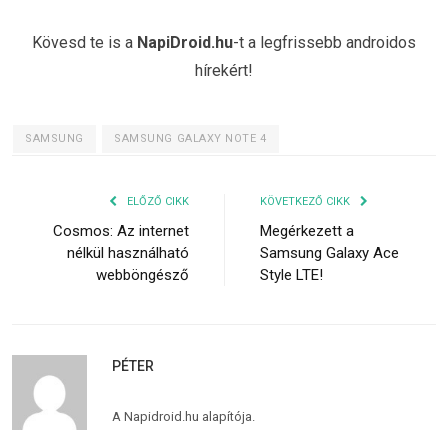
Kövesd te is a
NapiDroid.hu
-t a legfrissebb androidos
hírekért!
SAMSUNG
SAMSUNG GALAXY NOTE 4
ELŐZŐ CIKK
KÖVETKEZŐ CIKK
Cosmos: Az internet
Megérkezett a
nélkül használható
Samsung Galaxy Ace
webböngésző
Style LTE!
PÉTER
A Napidroid.hu alapítója.