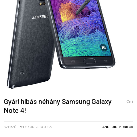
Gyári hibás néhány Samsung Galaxy
1
Note 4!
SZERZŐ:
PÉTER
ON
2014-09-29
ANDROID MOBILOK