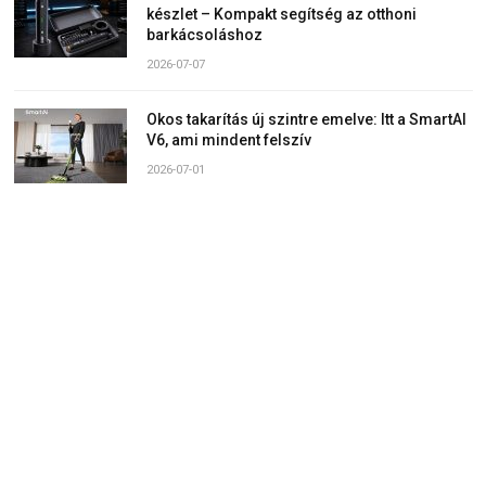
készlet – Kompakt segítség az otthoni
barkácsoláshoz
2026-07-07
Okos takarítás új szintre emelve: Itt a SmartAI
V6, ami mindent felszív
2026-07-01