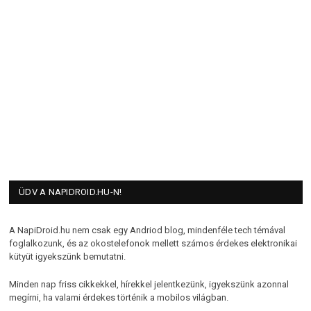
ÜDV A NAPIDROID.HU-N!
A NapiDroid.hu nem csak egy Andriod blog, mindenféle tech témával
foglalkozunk, és az okostelefonok mellett számos érdekes elektronikai
kütyüt igyekszünk bemutatni.
Minden nap friss cikkekkel, hírekkel jelentkezünk, igyekszünk azonnal
megírni, ha valami érdekes történik a mobilos világban.