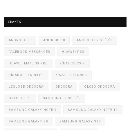
CÍMKÉK
ANDROID 9.0
ANDROID 10
ANDROID FRISSÍTÉS
FACEBOOK MESSENGER
HUAWEI P30
HUAWEI MATE 30 PRO
KÍNAI CUCCOK
KÍNÁBÓL RENDELÉS
KÍNAI TELEFONOK
LEGJOBB OKOSÓRA
OKOSÓRA
OLCSÓ OKOSÓRA
ONEPLUS 7T
SAMSUNG FRISSÍTÉS
SAMSUNG GALAXY NOTE 9
SAMSUNG GALAXY NOTE 10
SAMSUNG GALAXY S9
SAMSUNG GALAXY S10