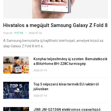
Hivatalos a megújult Samsung Galaxy Z Fold 8
Szerző:
PÉTER
2026-07-22
A Samsung bemutatta új hajlítható telefonjait, amelyek közül az
alap Galaxy Z Fold 8 lett a…
Konyhai teljesítmény új szinten: Bemutatkozik
a BlitzHome BH-228C turmixgép
2026-07-19
Top 5 népszerű kínai termék EU raktárról
júliusban
2026-07-14
JIMI JM-G3136N elektromos csavarhúzó