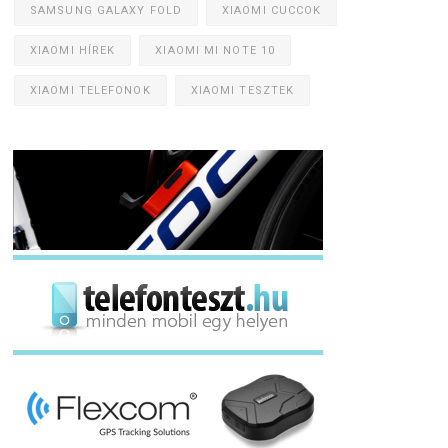
SAMSUNG GALAXY FOLD
XIAOMI CUCCOK
XIAOMI HÍREK
XIAOMI MI NOTE 10
XIAOMI TELEFONOK
XIAOMI TESZTEK