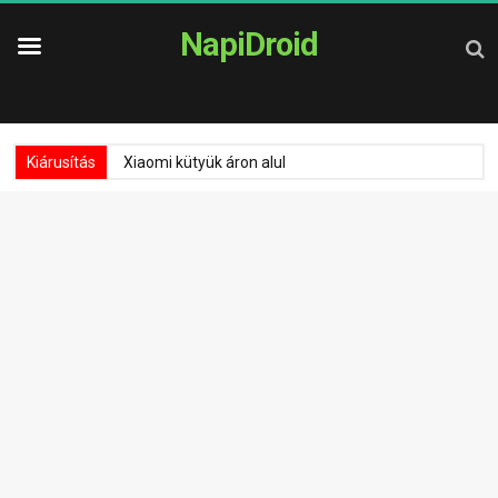
NapiDroid
Kiárusítás
Xiaomi kütyük áron alul