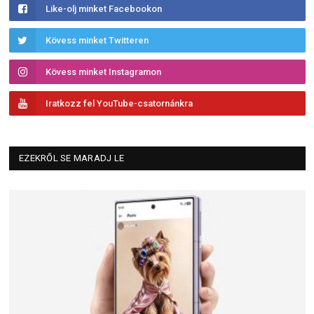
Like-olj minket Facebookon
Kövess minket Twitteren
Kövess minket Instagramon
Iratkozz fel YouTube-csatornánkra
EZEKRŐL SE MARADJ LE