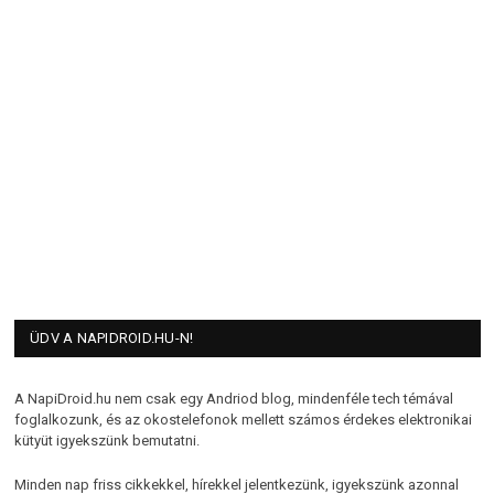
ÜDV A NAPIDROID.HU-N!
A NapiDroid.hu nem csak egy Andriod blog, mindenféle tech témával
foglalkozunk, és az okostelefonok mellett számos érdekes elektronikai
kütyüt igyekszünk bemutatni.
Minden nap friss cikkekkel, hírekkel jelentkezünk, igyekszünk azonnal