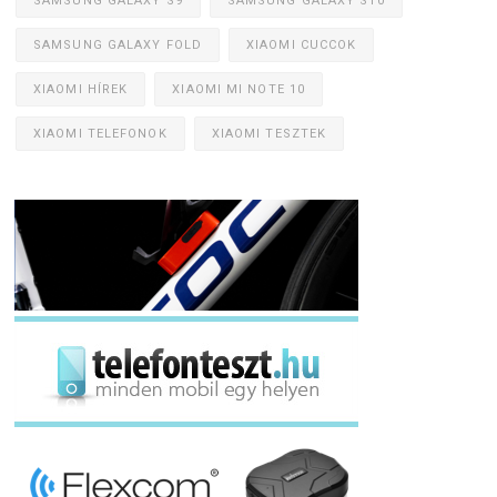
SAMSUNG GALAXY S9
SAMSUNG GALAXY S10
SAMSUNG GALAXY FOLD
XIAOMI CUCCOK
XIAOMI HÍREK
XIAOMI MI NOTE 10
XIAOMI TELEFONOK
XIAOMI TESZTEK