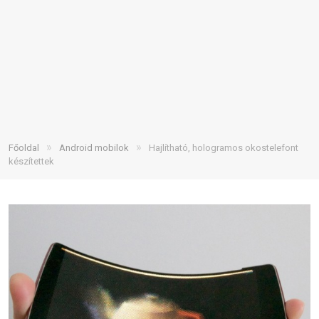
»
»
Főoldal
Android mobilok
Hajlítható, hologramos okostelefont
készítettek