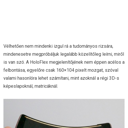
Vélhetően nem mindenki izgul rá a tudományos rizsára,
mindenesetre megpróbáljuk legalább közelítőleg leírni, miről
is van szó. A HoloFlex megjelenítőjének nem éppen acélos a
felbontása, egyelőre csak 160×104 pixelt mozgat, szóval
valami hasonlóra lehet számítani, mint azoknál a régi 3D-s
képeslapoknál, matricáknál.