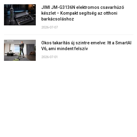
JIMI JM-G3136N elektromos csavarhúzó
készlet – Kompakt segítség az otthoni
barkácsoláshoz
2026-07-07
Okos takarítás új szintre emelve: Itt a SmartAI
V6, ami mindent felszív
2026-07-01