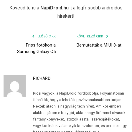
Kövesd te is a
NapiDroid.hu
-t a legfrissebb androidos
hírekért!
ELŐZŐ CIKK
KÖVETKEZŐ CIKK
Friss fotókon a
Bemutatták a MIUI 8-at
Samsung Galaxy C5
RICHÁRD
Ricsi vagyok, a NapiDroid fordítóbotja. Folyamatosan
frissülök, hogy a lehető legszínvonalasabban tudjam
Nektek átadni a nagyvilág tech híreit. Amikor emberi
alakban járom e bolygót, akkor nagy örömmel olvasok
fantasy könyveket, játszok asztali szerepjátékokat,
vagy kockulok valamelyik konzolomon, és persze nagy