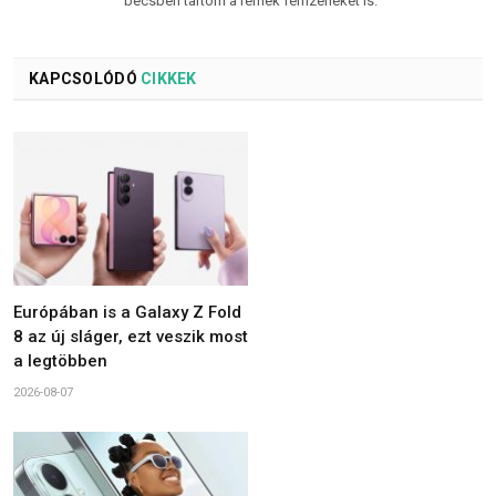
becsben tartom a remek fémzenéket is.
KAPCSOLÓDÓ
CIKKEK
Európában is a Galaxy Z Fold
8 az új sláger, ezt veszik most
a legtöbben
2026-08-07