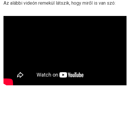
Az alábbi videón remekül látszik, hogy miről is van szó: