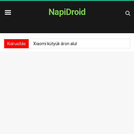
NapiDroid
Kiárusítás
Xiaomi kütyük áron alul