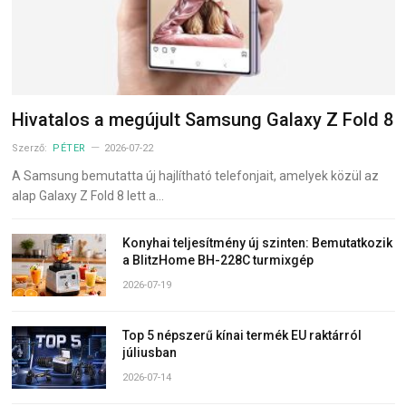
Hivatalos a megújult Samsung Galaxy Z Fold 8
Szerző:
PÉTER
2026-07-22
A Samsung bemutatta új hajlítható telefonjait, amelyek közül az
alap Galaxy Z Fold 8 lett a…
Konyhai teljesítmény új szinten: Bemutatkozik
a BlitzHome BH-228C turmixgép
2026-07-19
Top 5 népszerű kínai termék EU raktárról
júliusban
2026-07-14