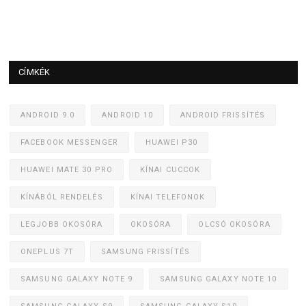
CÍMKÉK
ANDROID 9.0
ANDROID 10
ANDROID FRISSÍTÉS
FACEBOOK MESSENGER
HUAWEI P30
HUAWEI MATE 30 PRO
KÍNAI CUCCOK
KÍNÁBÓL RENDELÉS
KÍNAI TELEFONOK
LEGJOBB OKOSÓRA
OKOSÓRA
OLCSÓ OKOSÓRA
ONEPLUS 7T
SAMSUNG FRISSÍTÉS
SAMSUNG GALAXY NOTE 9
SAMSUNG GALAXY NOTE 10