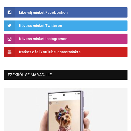
Like-olj minket Facebookon
Kövess minket Twitteren
Kövess minket Instagramon
Iratkozz fel YouTube-csatornánkra
EZEKRŐL SE MARADJ LE