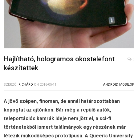
Hajlítható, hologramos okostelefont
0
készítettek
SZERZŐ:
RICHÁRD
ON
2016-05-11
ANDROID MOBILOK
A jövő szépen, finoman, de annál határozottabban
kopogtat az ajtónkon. Bár még a repülő autók,
teleportációs kamrák ideje nem jött el, a sci-fi
történetekből ismert találmányok egy részének már
létezik működőképes prototípusa. A Queen’s University