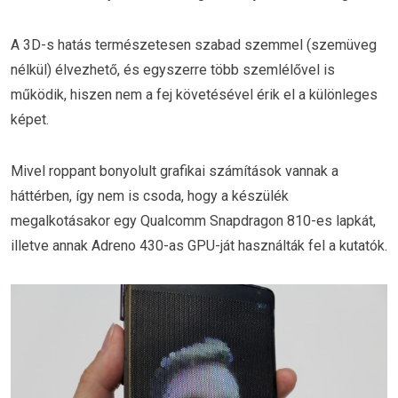
A 3D-s hatás természetesen szabad szemmel (szemüveg
nélkül) élvezhető, és egyszerre több szemlélővel is
működik, hiszen nem a fej követésével érik el a különleges
képet.
Mivel roppant bonyolult grafikai számítások vannak a
háttérben, így nem is csoda, hogy a készülék
megalkotásakor egy Qualcomm Snapdragon 810-es lapkát,
illetve annak Adreno 430-as GPU-ját használták fel a kutatók.