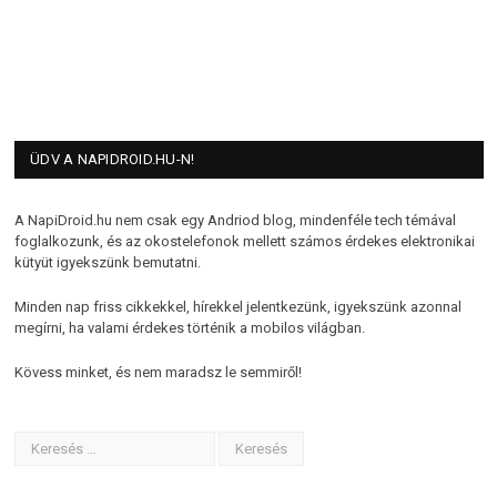
ÜDV A NAPIDROID.HU-N!
A NapiDroid.hu nem csak egy Andriod blog, mindenféle tech témával
foglalkozunk, és az okostelefonok mellett számos érdekes elektronikai
kütyüt igyekszünk bemutatni.
Minden nap friss cikkekkel, hírekkel jelentkezünk, igyekszünk azonnal
megírni, ha valami érdekes történik a mobilos világban.
Kövess minket, és nem maradsz le semmiről!