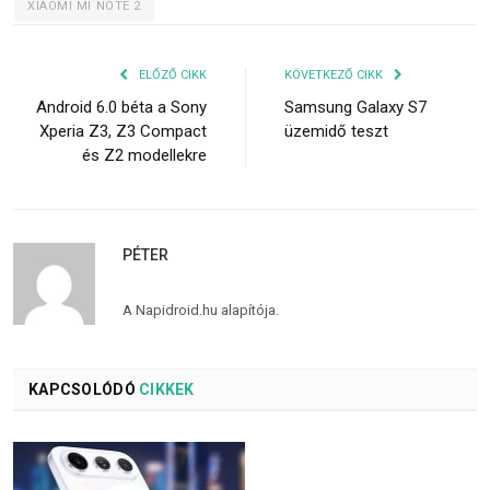
XIAOMI MI NOTE 2
ELŐZŐ CIKK
KÖVETKEZŐ CIKK
Android 6.0 béta a Sony
Samsung Galaxy S7
Xperia Z3, Z3 Compact
üzemidő teszt
és Z2 modellekre
PÉTER
A Napidroid.hu alapítója.
KAPCSOLÓDÓ
CIKKEK