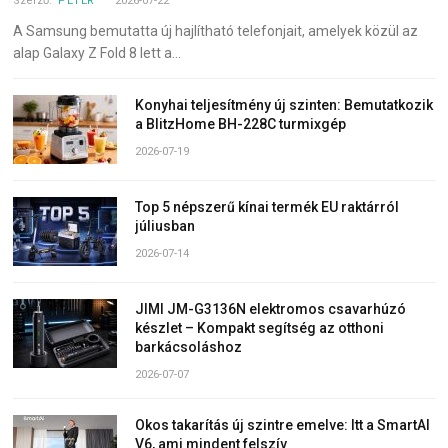
Szerző:
PÉTER
2026-07-22
A Samsung bemutatta új hajlítható telefonjait, amelyek közül az
alap Galaxy Z Fold 8 lett a…
Konyhai teljesítmény új szinten: Bemutatkozik
a BlitzHome BH-228C turmixgép
2026-07-19
Top 5 népszerű kínai termék EU raktárról
júliusban
2026-07-14
JIMI JM-G3136N elektromos csavarhúzó
készlet – Kompakt segítség az otthoni
barkácsoláshoz
2026-07-07
Okos takarítás új szintre emelve: Itt a SmartAI
V6, ami mindent felszív