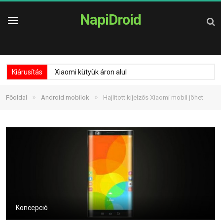
NapiDroid
Kiárusítás
Xiaomi kütyük áron alul
»
»
Főoldal
Android mobilok
Hajlított kijelzős Xiaomi mobil jöhet
Koncepció