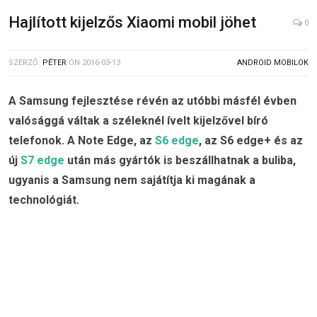
Hajlított kijelzős Xiaomi mobil jöhet
0
SZERZŐ:
PÉTER
ON
2016-03-13
ANDROID MOBILOK
A Samsung fejlesztése révén az utóbbi másfél évben
valósággá váltak a széleknél ívelt kijelzővel bíró
telefonok. A Note Edge, az
S6 edge
, az S6 edge+ és az
új
S7 edge
után más gyártók is beszállhatnak a buliba,
ugyanis a Samsung nem sajátítja ki magának a
technológiát.