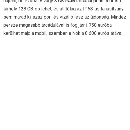
hajtani, de ezúttal 6 vagy 8 GB RAM társaságában. A belső
tárhely 128 GB-os lehet, és állítólag az IP68-as tanúsítvány
sem marad ki, azaz por- és vízálló lesz az újdonság. Mindez
persze magasabb árcédulával is fog járni, 750 euróba
kerülhet majd a mobil, szemben a Nokia 8 600 eurós árával.