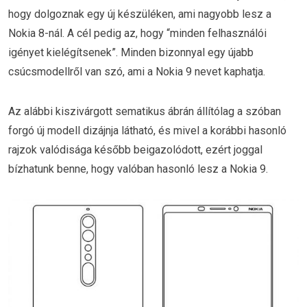
hogy dolgoznak egy új készüléken, ami nagyobb lesz a
Nokia 8-nál. A cél pedig az, hogy “minden felhasználói
igényet kielégítsenek”. Minden bizonnyal egy újabb
csúcsmodellről van szó, ami a Nokia 9 nevet kaphatja.
Az alábbi kiszivárgott sematikus ábrán állítólag a szóban
forgó új modell dizájnja látható, és mivel a korábbi hasonló
rajzok valódisága később beigazolódott, ezért joggal
bízhatunk benne, hogy valóban hasonló lesz a Nokia 9.