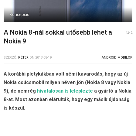
Koncepció
A Nokia 8-nál sokkal ütősebb lehet a
2
Nokia 9
SZERZŐ:
PÉTER
ON
2017-08-19
ANDROID MOBILOK
A korábbi pletykákban volt némi kavarodás, hogy az új
Nokia csúcsmobil milyen néven jön (Nokia 8 vagy Nokia
9), de nemrég
hivatalosan is leleplezte
a gyártó a Nokia
8-at. Most azonban elárulták, hogy egy másik újdonság
is készül.