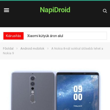
NapiDroid
Kiárusítás
Xiaomi kütyük áron alul
»
»
Főoldal
Android mobilok
A Nokia 8-nál sokkal ütősebb lehet a
Nokia 9