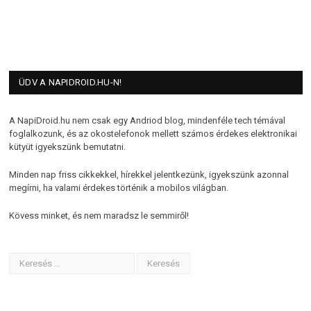
ÜDV A NAPIDROID.HU-N!
A NapiDroid.hu nem csak egy Andriod blog, mindenféle tech témával
foglalkozunk, és az okostelefonok mellett számos érdekes elektronikai
kütyüt igyekszünk bemutatni.
Minden nap friss cikkekkel, hírekkel jelentkezünk, igyekszünk azonnal
megírni, ha valami érdekes történik a mobilos világban.
Kövess minket, és nem maradsz le semmiről!