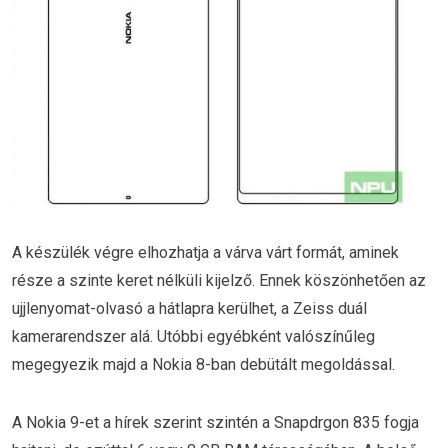
A készülék végre elhozhatja a várva várt formát, aminek
része a szinte keret nélküli kijelző. Ennek köszönhetően az
ujjlenyomat-olvasó a hátlapra kerülhet, a Zeiss duál
kamerarendszer alá. Utóbbi egyébként valószínűleg
megegyezik majd a Nokia 8-ban debütált megoldással.
A Nokia 9-et a hírek szerint szintén a Snapdrgon 835 fogja