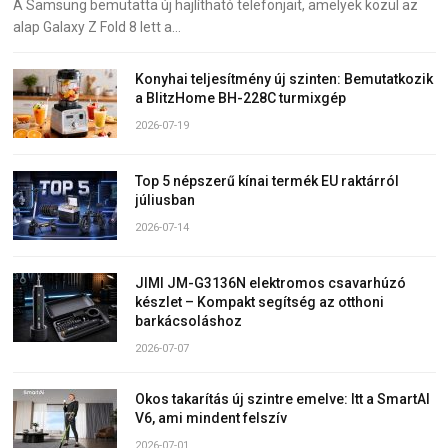
A Samsung bemutatta új hajlítható telefonjait, amelyek közül az
alap Galaxy Z Fold 8 lett a…
Konyhai teljesítmény új szinten: Bemutatkozik
a BlitzHome BH-228C turmixgép
2026-07-19
Top 5 népszerű kínai termék EU raktárról
júliusban
2026-07-14
JIMI JM-G3136N elektromos csavarhúzó
készlet – Kompakt segítség az otthoni
barkácsoláshoz
2026-07-07
Okos takarítás új szintre emelve: Itt a SmartAI
V6, ami mindent felszív
2026-07-01