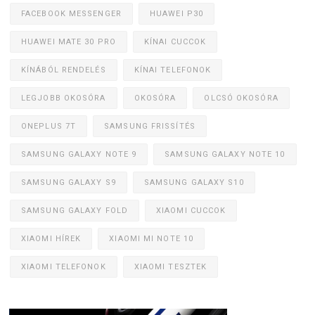
FACEBOOK MESSENGER
HUAWEI P30
HUAWEI MATE 30 PRO
KÍNAI CUCCOK
KÍNÁBÓL RENDELÉS
KÍNAI TELEFONOK
LEGJOBB OKOSÓRA
OKOSÓRA
OLCSÓ OKOSÓRA
ONEPLUS 7T
SAMSUNG FRISSÍTÉS
SAMSUNG GALAXY NOTE 9
SAMSUNG GALAXY NOTE 10
SAMSUNG GALAXY S9
SAMSUNG GALAXY S10
SAMSUNG GALAXY FOLD
XIAOMI CUCCOK
XIAOMI HÍREK
XIAOMI MI NOTE 10
XIAOMI TELEFONOK
XIAOMI TESZTEK