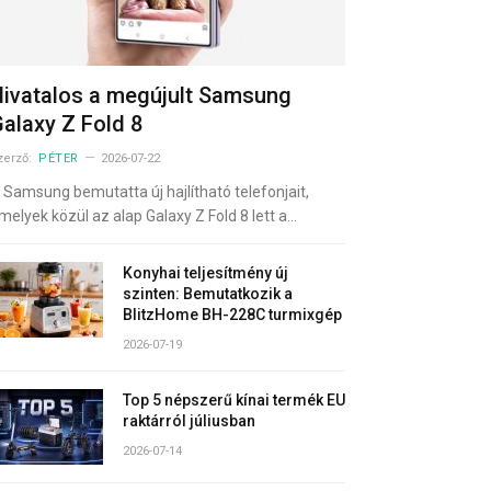
ivatalos a megújult Samsung
alaxy Z Fold 8
zerző:
PÉTER
2026-07-22
 Samsung bemutatta új hajlítható telefonjait,
melyek közül az alap Galaxy Z Fold 8 lett a…
Konyhai teljesítmény új
szinten: Bemutatkozik a
BlitzHome BH-228C turmixgép
2026-07-19
Top 5 népszerű kínai termék EU
raktárról júliusban
2026-07-14