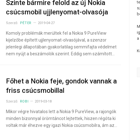
Szinte bármire felold az új Nokia
t
s
csúcsmobil ujjlenyomat-olvasója
b
Szerző:
PÉTER
2019-04-27
M
i
Komoly problémák merültek fel a Nokia 9 PureView
a
kijelzőbe épített ujjlenyomat-olvasójával, a szenzor
jelenlegi állapotában gyakorlatilag semmifajta védelmet
K
nem nyújt a beszámolók szerint. Eddig sem számított…
Főhet a Nokia feje, gondok vannak a
friss csúcsmobillal
Szerző:
ROBI
2019-03-18
Mikor végre hivatalos lett a Nokia 9 PureView, a rajongók
minden bizonnyal örömtáncot lejtettek, hiszen régóta ki
voltak már éhezve egy igazi Nokia csúcsmobilra, ám az…