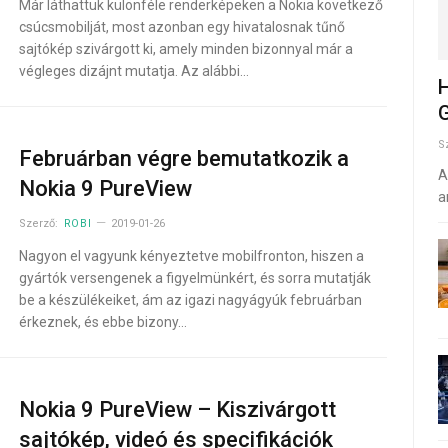
Már láthattuk különféle renderképeken a Nokia következő
csúcsmobilját, most azonban egy hivatalosnak tűnő
sajtókép szivárgott ki, amely minden bizonnyal már a
végleges dizájnt mutatja. Az alábbi…
H
G
S
Februárban végre bemutatkozik a
A
Nokia 9 PureView
a
Szerző:
ROBI
2019-01-26
Nagyon el vagyunk kényeztetve mobilfronton, hiszen a
gyártók versengenek a figyelmünkért, és sorra mutatják
be a készülékeiket, ám az igazi nagyágyúk februárban
érkeznek, és ebbe bizony…
Nokia 9 PureView – Kiszivárgott
sajtókép, videó és specifikációk