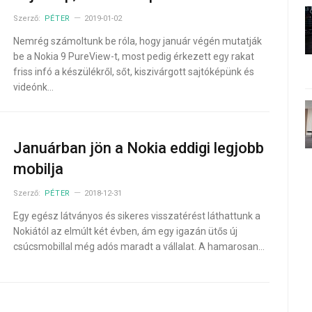
Szerző:
PÉTER
2019-01-02
Nemrég számoltunk be róla, hogy január végén mutatják
be a Nokia 9 PureView-t, most pedig érkezett egy rakat
friss infó a készülékről, sőt, kiszivárgott sajtóképünk és
videónk…
Januárban jön a Nokia eddigi legjobb
mobilja
Szerző:
PÉTER
2018-12-31
Egy egész látványos és sikeres visszatérést láthattunk a
Nokiától az elmúlt két évben, ám egy igazán ütős új
csúcsmobillal még adós maradt a vállalat. A hamarosan…