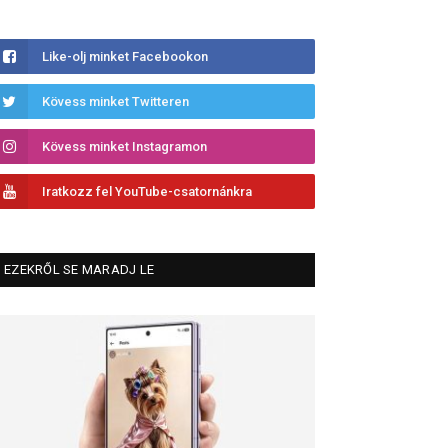
Like-olj minket Facebookon
Kövess minket Twitteren
Kövess minket Instagramon
Iratkozz fel YouTube-csatornánkra
EZEKRŐL SE MARADJ LE