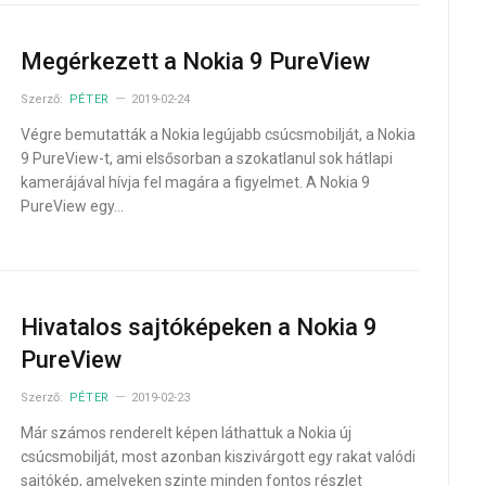
Megérkezett a Nokia 9 PureView
Szerző:
PÉTER
2019-02-24
Végre bemutatták a Nokia legújabb csúcsmobilját, a Nokia
9 PureView-t, ami elsősorban a szokatlanul sok hátlapi
kamerájával hívja fel magára a figyelmet. A Nokia 9
PureView egy…
Hivatalos sajtóképeken a Nokia 9
PureView
Szerző:
PÉTER
2019-02-23
Már számos renderelt képen láthattuk a Nokia új
csúcsmobilját, most azonban kiszivárgott egy rakat valódi
sajtókép, amelyeken szinte minden fontos részlet