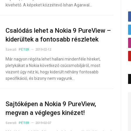
kivehető. A képeket közzétevő Ishan Agarwal…
Csalódás lehet a Nokia 9 PureView –
kiderültek a fontosabb részletek
Szerző:
PÉTER
2019-02-12
Már nagyon régóta lehet hallani mindenféle híreket,
pletykákat a Nokia következő csúcsmobiljáról, most
viszont úgy néz ki, hogy kiderült néhány fontosabb
specifikáció, és bizony nem vagyunk…
Sajtóképen a Nokia 9 PureView,
megvan a végleges kinézet!
Szerző:
PÉTER
2019-02-07