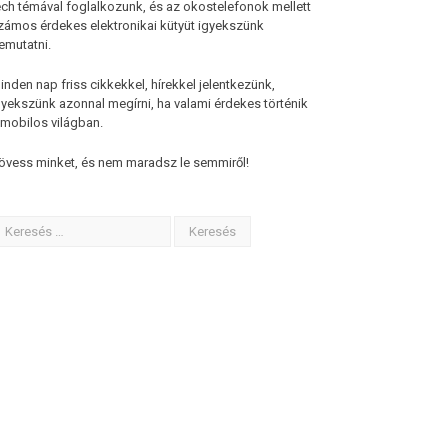
ech témával foglalkozunk, és az okostelefonok mellett
zámos érdekes elektronikai kütyüt igyekszünk
emutatni.
inden nap friss cikkekkel, hírekkel jelentkezünk,
gyekszünk azonnal megírni, ha valami érdekes történik
 mobilos világban.
övess minket, és nem maradsz le semmiről!