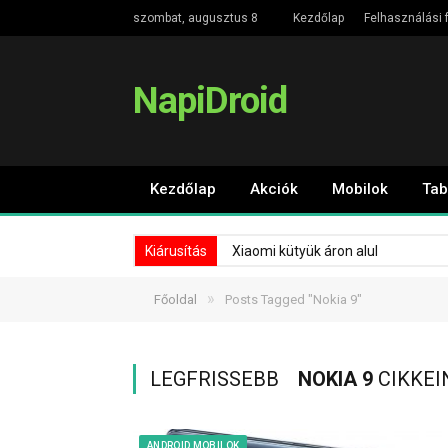
szombat, augusztus 8
Kezdőlap
Felhasználási f
NapiDroid
Kezdőlap
Akciók
Mobilok
Tab
Kiárusítás
Xiaomi kütyük áron alul
»
Főoldal
Posts Tagged "Nokia 9"
LEGFRISSEBB
NOKIA 9
CIKKEI
ANDROID MOBILOK