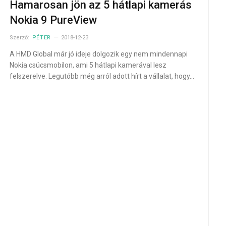
Hamarosan jön az 5 hátlapi kamerás
Nokia 9 PureView
Szerző:
PÉTER
2018-12-23
A HMD Global már jó ideje dolgozik egy nem mindennapi
Nokia csúcsmobilon, ami 5 hátlapi kamerával lesz
felszerelve. Legutóbb még arról adott hírt a vállalat, hogy…