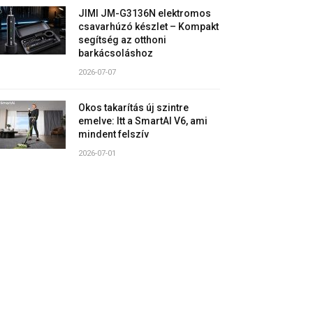
JIMI JM-G3136N elektromos
csavarhúzó készlet – Kompakt
segítség az otthoni
barkácsoláshoz
2026-07-07
Okos takarítás új szintre
emelve: Itt a SmartAI V6, ami
mindent felszív
2026-07-01