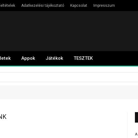
eltételek
Adatkezelési tájékoztató
Kapcsolat
Impresszum
letek
Appok
Játékok
TESZTEK
NK
A