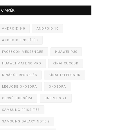
CÍMKÉK
ANDROID 9.0
ANDROID 10
ANDROID FRISSÍTÉS
FACEBOOK MESSENGER
HUAWEI P30
HUAWEI MATE 30 PRO
KÍNAI CUCCOK
KÍNÁBÓL RENDELÉS
KÍNAI TELEFONOK
LEGJOBB OKOSÓRA
OKOSÓRA
OLCSÓ OKOSÓRA
ONEPLUS 7T
SAMSUNG FRISSÍTÉS
SAMSUNG GALAXY NOTE 9