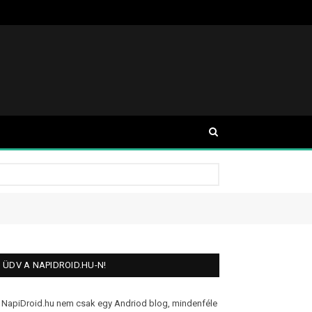
ÜDV A NAPIDROID.HU-N!
 NapiDroid.hu nem csak egy Andriod blog, mindenféle