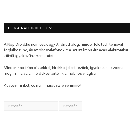
ÜDV A NAPIDROID.HU-N!
A NapiDroid.hu nem csak egy Andriod blog, mindenféle tech témával
foglalkozunk, és az okostelefonok mellett számos érdekes elektronikai
kütyüt igyekszünk bemutatni.
Minden nap friss cikkekkel, hírekkel jelentkezünk, igyekszünk azonnal
megírni, ha valami érdekes történik a mobilos világban.
Kövess minket, és nem maradsz le semmiről!