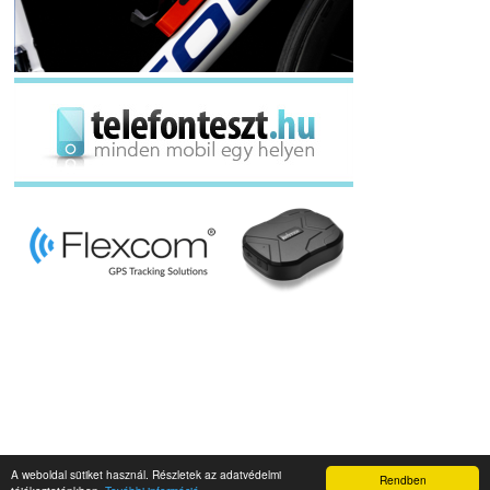
A weboldal sütiket használ. Részletek az adatvédelmi
Rendben
Napidroid.hu 2019