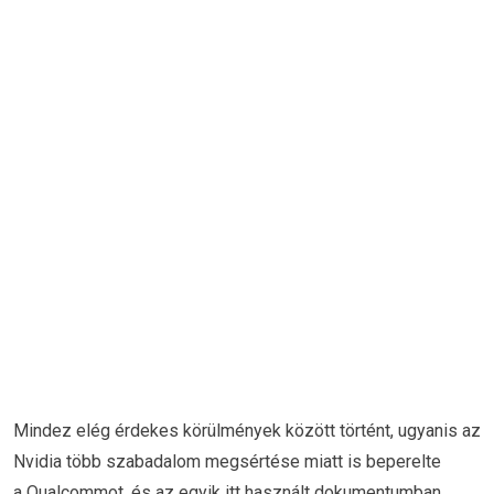
Mindez elég érdekes körülmények között történt, ugyanis az
Nvidia több szabadalom megsértése miatt is beperelte
a Qualcommot. és az egyik itt használt dokumentumban