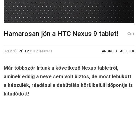
Hamarosan jön a HTC Nexus 9 tablet!
1
SZERZŐ:
PÉTER
ON
2014-09-11
ANDROID TABLETEK
Már többször írtunk a következő Nexus tabletről,
aminek eddig a neve sem volt biztos, de most lebukott
a készülék, ráadásul a debütálás körülbelüli időpontja is
kitudódott!