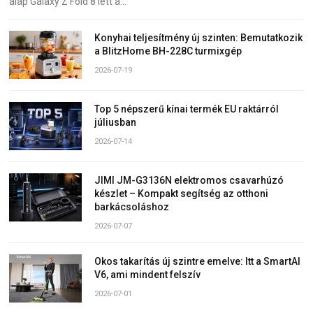
alap Galaxy Z Fold 8 lett a…
Konyhai teljesítmény új szinten: Bemutatkozik
a BlitzHome BH-228C turmixgép
2026-07-19
Top 5 népszerű kínai termék EU raktárról
júliusban
2026-07-14
JIMI JM-G3136N elektromos csavarhúzó
készlet – Kompakt segítség az otthoni
barkácsoláshoz
2026-07-07
Okos takarítás új szintre emelve: Itt a SmartAI
V6, ami mindent felszív
2026-07-01