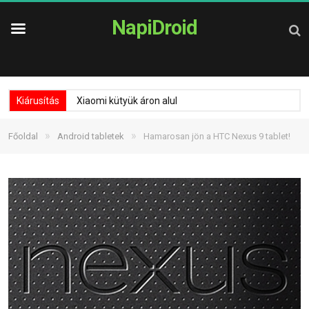
NapiDroid
Kiárusítás
Xiaomi kütyük áron alul
»
»
Főoldal
Android tabletek
Hamarosan jön a HTC Nexus 9 tablet!