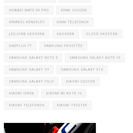
HUAWEI MATE 30 PRO
KÍNAI CUCCOK
KÍNÁBÓL RENDELÉS
KÍNAI TELEFONOK
LEGJOBB OKOSÓRA
OKOSÓRA
OLCSÓ OKOSÓRA
ONEPLUS 7T
SAMSUNG FRISSÍTÉS
SAMSUNG GALAXY NOTE 9
SAMSUNG GALAXY NOTE 10
SAMSUNG GALAXY S9
SAMSUNG GALAXY S10
SAMSUNG GALAXY FOLD
XIAOMI CUCCOK
XIAOMI HÍREK
XIAOMI MI NOTE 10
XIAOMI TELEFONOK
XIAOMI TESZTEK