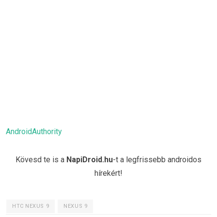
AndroidAuthority
Kövesd te is a
NapiDroid.hu
-t a legfrissebb androidos
hírekért!
HTC NEXUS 9
NEXUS 9