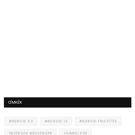
CÍMKÉK
ANDROID 9.0
ANDROID 10
ANDROID FRISSÍTÉS
FACEBOOK MESSENGER
HUAWEI P30