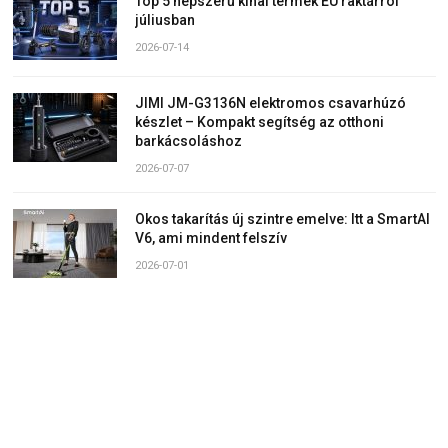
Top 5 népszerű kínai termék EU raktárról
júliusban
2026-07-14
JIMI JM-G3136N elektromos csavarhúzó
készlet – Kompakt segítség az otthoni
barkácsoláshoz
2026-07-07
Okos takarítás új szintre emelve: Itt a SmartAI
V6, ami mindent felszív
2026-07-01