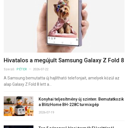
Hivatalos a megújult Samsung Galaxy Z Fold 8
Szerző:
PÉTER
2026-07-22
A Samsung bemutatta új hajlítható telefonjait, amelyek közül az
alap Galaxy Z Fold 8 lett a…
Konyhai teljesítmény új szinten: Bemutatkozik
a BlitzHome BH-228C turmixgép
2026-07-19