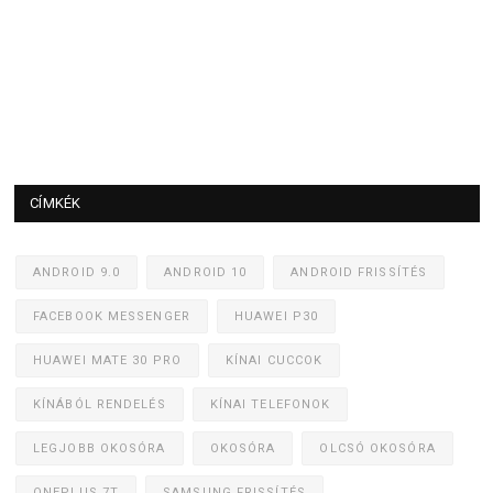
CÍMKÉK
ANDROID 9.0
ANDROID 10
ANDROID FRISSÍTÉS
FACEBOOK MESSENGER
HUAWEI P30
HUAWEI MATE 30 PRO
KÍNAI CUCCOK
KÍNÁBÓL RENDELÉS
KÍNAI TELEFONOK
LEGJOBB OKOSÓRA
OKOSÓRA
OLCSÓ OKOSÓRA
ONEPLUS 7T
SAMSUNG FRISSÍTÉS