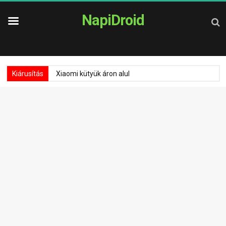
NapiDroid
Kiárusítás
Xiaomi kütyük áron alul