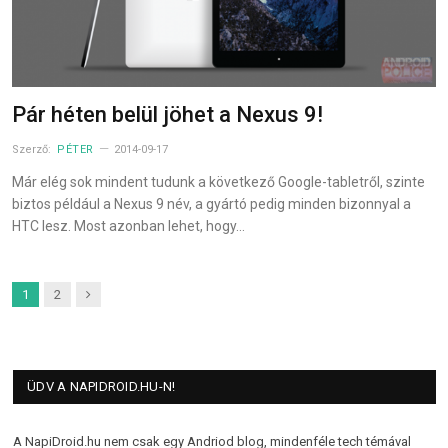
Pár héten belül jöhet a Nexus 9!
Szerző:
PÉTER
2014-09-17
Már elég sok mindent tudunk a következő Google-tabletről, szinte
biztos például a Nexus 9 név, a gyártó pedig minden bizonnyal a
HTC lesz. Most azonban lehet, hogy…
Next
1
2
ÜDV A NAPIDROID.HU-N!
A NapiDroid.hu nem csak egy Andriod blog, mindenféle tech témával