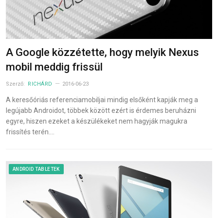
A Google közzétette, hogy melyik Nexus
mobil meddig frissül
Szerző:
RICHÁRD
2016-06-23
A keresőóriás referenciamobiljai mindig elsőként kapják meg a
legújabb Androidot, többek között ezért is érdemes beruházni
egyre, hiszen ezeket a készülékeket nem hagyják magukra
frissítés terén.…
ANDROID TABLETEK