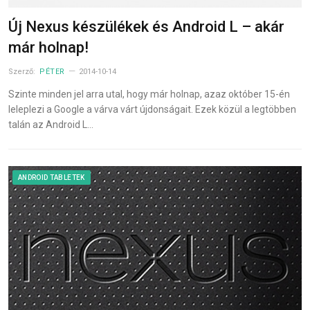
Új Nexus készülékek és Android L – akár
már holnap!
Szerző:
PÉTER
2014-10-14
Szinte minden jel arra utal, hogy már holnap, azaz október 15-én
leleplezi a Google a várva várt újdonságait. Ezek közül a legtöbben
talán az Android L…
ANDROID TABLETEK