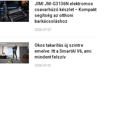
JIMI JM-G3136N elektromos
csavarhúzó készlet – Kompakt
segítség az otthoni
barkácsoláshoz
2026-07-07
Okos takarítás új szintre
emelve: Itt a SmartAI V6, ami
mindent felszív
2026-07-01