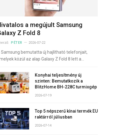
ivatalos a megújult Samsung
alaxy Z Fold 8
zerző:
PÉTER
2026-07-22
 Samsung bemutatta új hajlítható telefonjait,
melyek közül az alap Galaxy Z Fold 8 lett a…
Konyhai teljesítmény új
szinten: Bemutatkozik a
BlitzHome BH-228C turmixgép
2026-07-19
Top 5 népszerű kínai termék EU
raktárról júliusban
2026-07-14