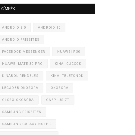
CÍMKÉK
ANDROID 9.0
ANDROID 10
ANDROID FRISSÍTÉS
FACEBOOK MESSENGER
HUAWEI P30
HUAWEI MATE 30 PRO
KÍNAI CUCCOK
KÍNÁBÓL RENDELÉS
KÍNAI TELEFONOK
LEGJOBB OKOSÓRA
OKOSÓRA
OLCSÓ OKOSÓRA
ONEPLUS 7T
SAMSUNG FRISSÍTÉS
SAMSUNG GALAXY NOTE 9