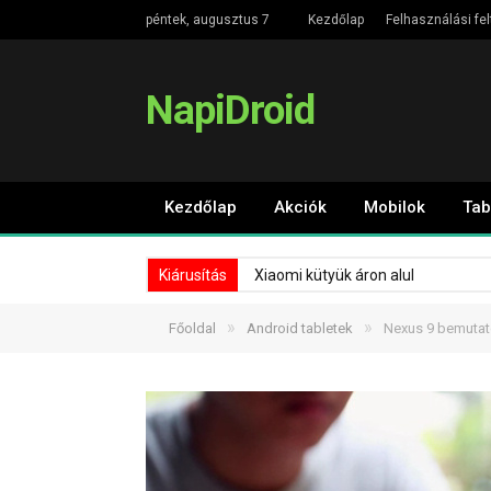
péntek, augusztus 7
Kezdőlap
Felhasználási fel
NapiDroid
Kezdőlap
Akciók
Mobilok
Tab
Kiárusítás
Xiaomi kütyük áron alul
»
»
Főoldal
Android tabletek
Nexus 9 bemutat