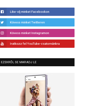
Like-olj minket Facebookon
Kövess minket Twitteren
Kövess minket Instagramon
Iratkozz fel YouTube-csatornánkra
EZEKRŐL SE MARADJ LE