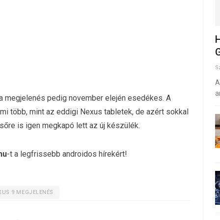
H
G
S
A
a
 a megjelenés pedig november elején esedékes. A
mi több, mint az eddigi Nexus tabletek, de azért sokkal
sőre is igen megkapó lett az új készülék.
hu
-t a legfrissebb androidos hírekért!
XUS 9 MEGJELENÉS