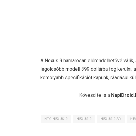
A Nexus 9 hamarosan előrendelhetővé válik,
legolcsóbb modell 399 dollárba fog kerülni, a
komolyabb specifikációt kapunk, ráadásul kül
Kövesd te is a
NapiDroid.
HTC NEXUS 9
NEXUS 9
NEXUS 9 ÁR
NE