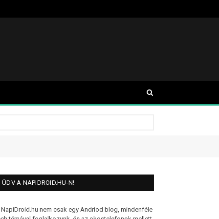
ÜDV A NAPIDROID.HU-N!
 NapiDroid.hu nem csak egy Andriod blog, mindenféle
ech témával foglalkozunk, és az okostelefonok mellett