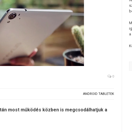
s
b
M
i
a
K
0
ANDROID TABLETEK
ó után most működés közben is megcsodálhatjuk a