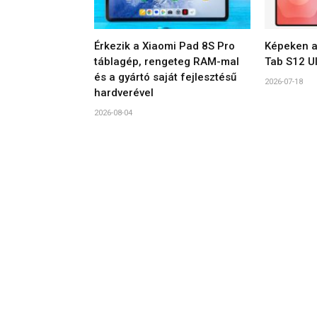
Érkezik a Xiaomi Pad 8S Pro
Képeken a
táblagép, rengeteg RAM-mal
Tab S12 Ul
és a gyártó saját fejlesztésű
2026-07-18
hardverével
2026-08-04