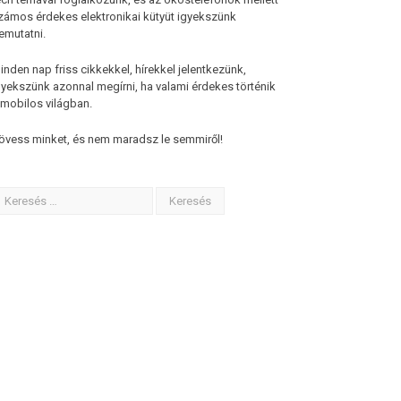
zámos érdekes elektronikai kütyüt igyekszünk
emutatni.
inden nap friss cikkekkel, hírekkel jelentkezünk,
gyekszünk azonnal megírni, ha valami érdekes történik
 mobilos világban.
övess minket, és nem maradsz le semmiről!