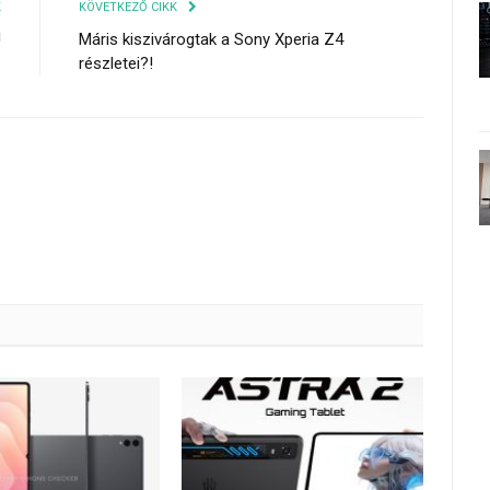
K
KÖVETKEZŐ CIKK
!
Máris kiszivárogtak a Sony Xperia Z4
részletei?!