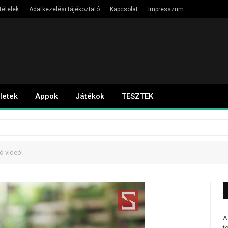
tételek
Adatkezelési tájékoztató
Kapcsolat
Impresszum
letek
Appok
Játékok
TESZTEK
ó videó!
A
t