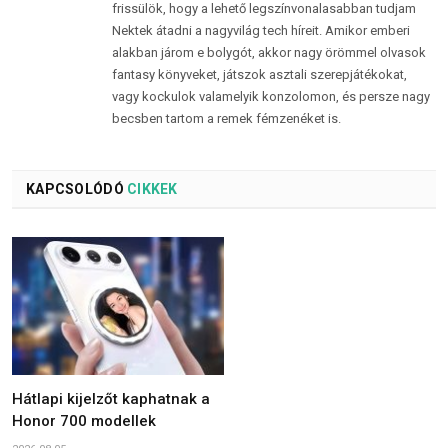
frissülök, hogy a lehető legszínvonalasabban tudjam
Nektek átadni a nagyvilág tech híreit. Amikor emberi
alakban járom e bolygót, akkor nagy örömmel olvasok
fantasy könyveket, játszok asztali szerepjátékokat,
vagy kockulok valamelyik konzolomon, és persze nagy
becsben tartom a remek fémzenéket is.
KAPCSOLÓDÓ
CIKKEK
Hátlapi kijelzőt kaphatnak a
Honor 700 modellek