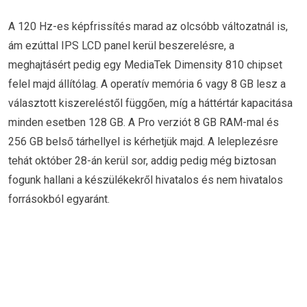
A 120 Hz-es képfrissítés marad az olcsóbb változatnál is,
ám ezúttal IPS LCD panel kerül beszerelésre, a
meghajtásért pedig egy MediaTek Dimensity 810 chipset
felel majd állítólag. A operatív memória 6 vagy 8 GB lesz a
választott kiszereléstől függően, míg a háttértár kapacitása
minden esetben 128 GB. A Pro verziót 8 GB RAM-mal és
256 GB belső tárhellyel is kérhetjük majd. A leleplezésre
tehát október 28-án kerül sor, addig pedig még biztosan
fogunk hallani a készülékekről hivatalos és nem hivatalos
forrásokból egyaránt.