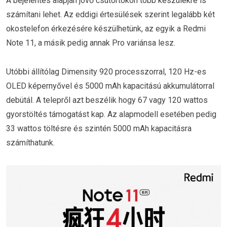
A bejelentés alapján jövő csütörtökön több készülékre is
számítani lehet. Az eddigi értesülések szerint legalább két
okostelefon érkezésére készülhetünk, az egyik a Redmi
Note 11, a másik pedig annak Pro variánsa lesz.
Utóbbi állítólag Dimensity 920 processzorral, 120 Hz-es
OLED képernyővel és 5000 mAh kapacitású akkumulátorral
debütál. A telepről azt beszélik hogy 67 vagy 120 wattos
gyorstöltés támogatást kap. Az alapmodell esetében pedig
33 wattos töltésre és szintén 5000 mAh kapacitásra
számíthatunk.