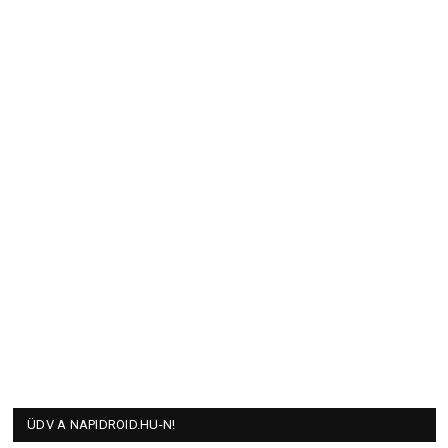
ÜDV A NAPIDROID.HU-N!