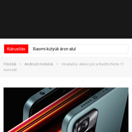
Kiárusítás
Xiaomi kütyük áron alul
»
»
Főoldal
Android mobilok
Hivatalos: ekkor jön a Redmi Note 11
sorozat