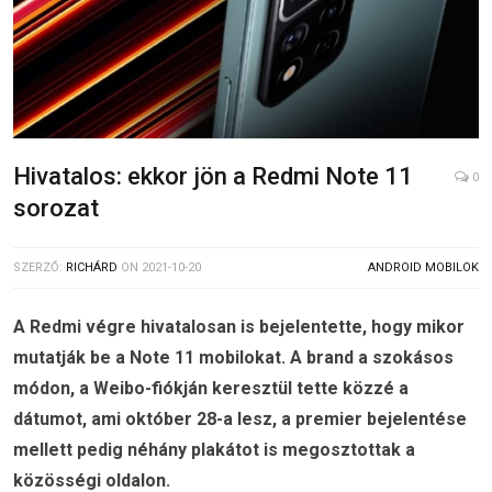
Hivatalos: ekkor jön a Redmi Note 11
0
sorozat
SZERZŐ:
RICHÁRD
ON
2021-10-20
ANDROID MOBILOK
A Redmi végre hivatalosan is bejelentette, hogy mikor
mutatják be a Note 11 mobilokat. A brand a szokásos
módon, a Weibo-fiókján keresztül tette közzé a
dátumot, ami október 28-a lesz, a premier bejelentése
mellett pedig néhány plakátot is megosztottak a
közösségi oldalon.