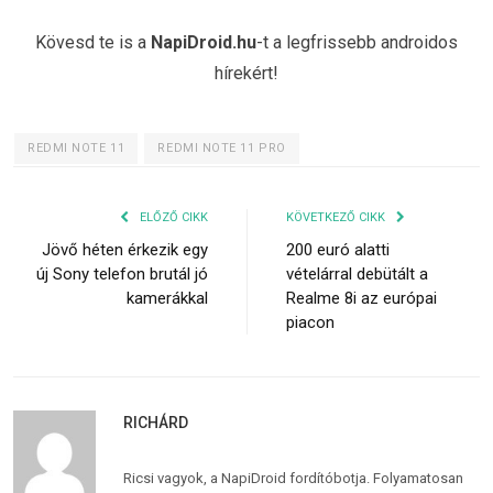
Kövesd te is a
NapiDroid.hu
-t a legfrissebb androidos
hírekért!
REDMI NOTE 11
REDMI NOTE 11 PRO
ELŐZŐ CIKK
KÖVETKEZŐ CIKK
Jövő héten érkezik egy
200 euró alatti
új Sony telefon brutál jó
vételárral debütált a
kamerákkal
Realme 8i az európai
piacon
RICHÁRD
Ricsi vagyok, a NapiDroid fordítóbotja. Folyamatosan