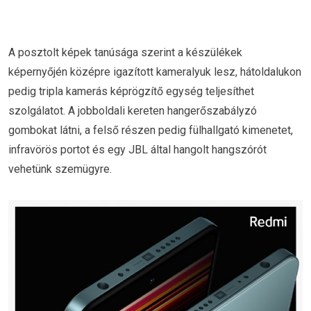
A posztolt képek tanúsága szerint a készülékek
képernyőjén középre igazított kameralyuk lesz, hátoldalukon
pedig tripla kamerás képrögzítő egység teljesíthet
szolgálatot. A jobboldali kereten hangerőszabályzó
gombokat látni, a felső részen pedig fülhallgató kimenetet,
infravörös portot és egy JBL által hangolt hangszórót
vehetünk szemügyre.