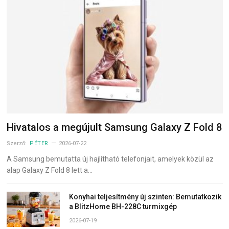
Hivatalos a megújult Samsung Galaxy Z Fold 8
Szerző:
PÉTER
2026-07-22
A Samsung bemutatta új hajlítható telefonjait, amelyek közül az
alap Galaxy Z Fold 8 lett a…
Konyhai teljesítmény új szinten: Bemutatkozik
a BlitzHome BH-228C turmixgép
2026-07-19