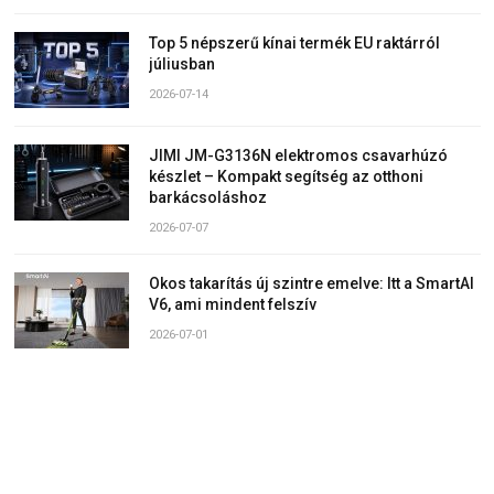
Top 5 népszerű kínai termék EU raktárról
júliusban
2026-07-14
JIMI JM-G3136N elektromos csavarhúzó
készlet – Kompakt segítség az otthoni
barkácsoláshoz
2026-07-07
Okos takarítás új szintre emelve: Itt a SmartAI
V6, ami mindent felszív
2026-07-01