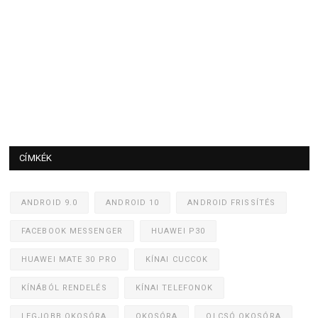
CÍMKÉK
ANDROID 9.0
ANDROID 10
ANDROID FRISSÍTÉS
FACEBOOK MESSENGER
HUAWEI P30
HUAWEI MATE 30 PRO
KÍNAI CUCCOK
KÍNÁBÓL RENDELÉS
KÍNAI TELEFONOK
LEGJOBB OKOSÓRA
OKOSÓRA
OLCSÓ OKOSÓRA