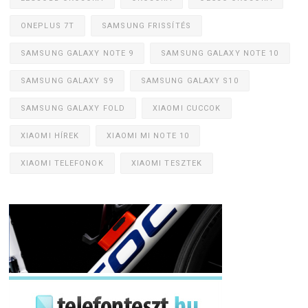
ONEPLUS 7T
SAMSUNG FRISSÍTÉS
SAMSUNG GALAXY NOTE 9
SAMSUNG GALAXY NOTE 10
SAMSUNG GALAXY S9
SAMSUNG GALAXY S10
SAMSUNG GALAXY FOLD
XIAOMI CUCCOK
XIAOMI HÍREK
XIAOMI MI NOTE 10
XIAOMI TELEFONOK
XIAOMI TESZTEK