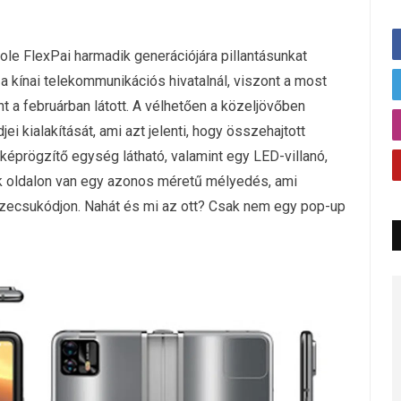
le FlexPai harmadik generációjára pillantásunkat
 a kínai telekommunikációs hivatalnál, viszont a most
 a februárban látott. A vélhetően a közeljövőben
ei kialakítását, ami azt jelenti, hogy összehajtott
t képrögzítő egység látható, valamint egy LED-villanó,
k oldalon van egy azonos méretű mélyedés, ami
szecsukódjon. Nahát és mi az ott? Csak nem egy pop-up