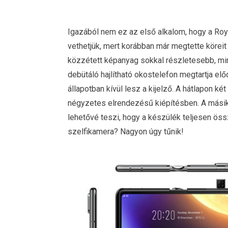
Igazából nem ez az első alkalom, hogy a Royo
vethetjük, mert korábban már megtette köreit
közzétett képanyag sokkal részletesebb, mint
debütáló hajlítható okostelefon megtartja elődj
állapotban kívül lesz a kijelző. A hátlapon ké
négyzetes elrendezésű kiépítésben. A mási
lehetővé teszi, hogy a készülék teljesen ös
szelfikamera? Nagyon úgy tűnik!