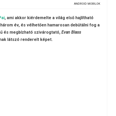
ANDROID MOBILOK
Pai
, ami akkor kiérdemelte a világ első hajlítható
t három év, és vélhetően hamarosan debütálni fog a
rű és megbízható szivárogtató,
Evan Blass
ak látszó renderelt képet.