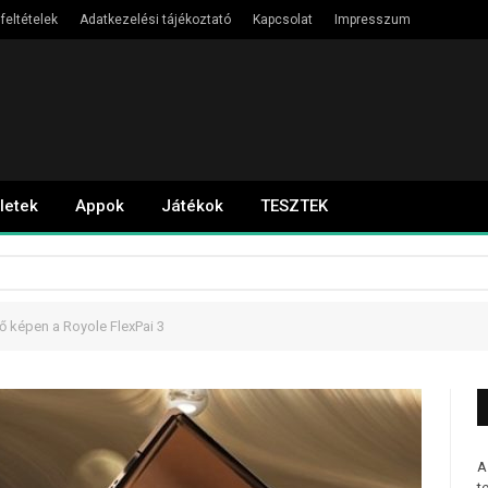
feltételek
Adatkezelési tájékoztató
Kapcsolat
Impresszum
letek
Appok
Játékok
TESZTEK
ő képen a Royole FlexPai 3
A
t