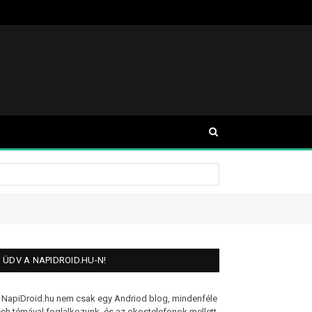
ÜDV A NAPIDROID.HU-N!
 NapiDroid.hu nem csak egy Andriod blog, mindenféle
ech témával foglalkozunk, és az okostelefonok mellett