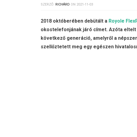
SZERZŐ:
RICHÁRD
ON
2021-11-03
2018 októberében debütált a
Royole Flex
okostelefonjának járó címet. Azóta eltel
következő generáció, amelyről a népsze
szellőztetett meg egy egészen hivatalosn