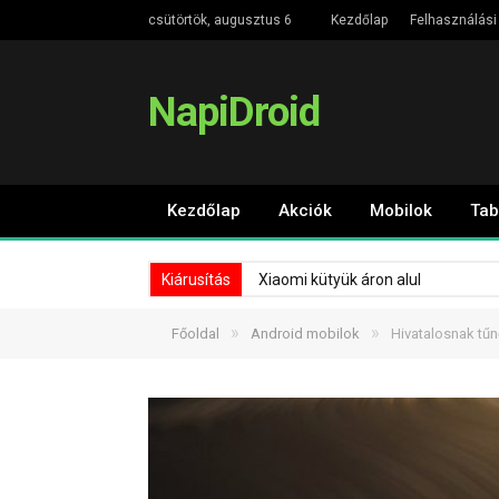
csütörtök, augusztus 6
Kezdőlap
Felhasználási 
NapiDroid
Kezdőlap
Akciók
Mobilok
Tab
Kiárusítás
Xiaomi kütyük áron alul
»
»
Főoldal
Android mobilok
Hivatalosnak tűn