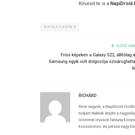
Kövesd te is a
NapiDroid.
ROYOLE FLEXPAI 3
ELŐZŐ CIK
Friss képeken a Galaxy S22, állítólag 
Samsung egyik volt dolgozója szivárogtatt
k
RICHÁRD
Ricsi vagyok, a NapiDroid fordí
tudjam Nektek átadni a nagyvilág
örömmel olvasok fantasy könyvek
konzolomon, és persze nagy be