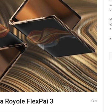
s
b
M
i
a
K
a Royole FlexPai 3
0