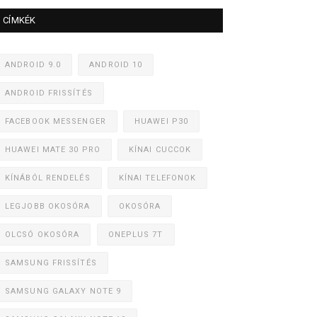
CÍMKÉK
ANDROID 9.0
ANDROID 10
ANDROID FRISSÍTÉS
FACEBOOK MESSENGER
HUAWEI P30
HUAWEI MATE 30 PRO
KÍNAI CUCCOK
KÍNÁBÓL RENDELÉS
KÍNAI TELEFONOK
LEGJOBB OKOSÓRA
OKOSÓRA
OLCSÓ OKOSÓRA
ONEPLUS 7T
SAMSUNG FRISSÍTÉS
SAMSUNG GALAXY NOTE 9