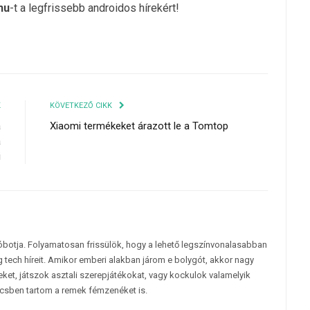
hu
-t a legfrissebb androidos hírekért!
K
KÖVETKEZŐ CIKK
a
Xiaomi termékeket árazott le a Tomtop
a
i
tóbotja. Folyamatosan frissülök, hogy a lehető legszínvonalasabban
 tech híreit. Amikor emberi alakban járom e bolygót, akkor nagy
et, játszok asztali szerepjátékokat, vagy kockulok valamelyik
csben tartom a remek fémzenéket is.