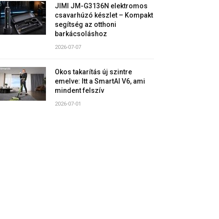
JIMI JM-G3136N elektromos
csavarhúzó készlet – Kompakt
segítség az otthoni
barkácsoláshoz
2026-07-07
Okos takarítás új szintre
emelve: Itt a SmartAI V6, ami
mindent felszív
2026-07-01