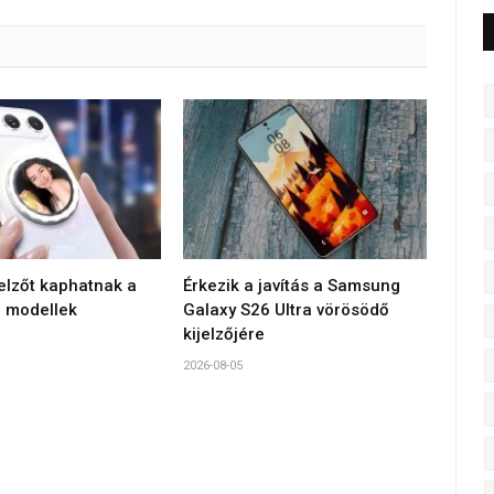
jelzőt kaphatnak a
Érkezik a javítás a Samsung
 modellek
Galaxy S26 Ultra vörösödő
kijelzőjére
2026-08-05