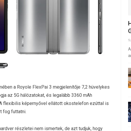
H
G
S
A
a
mében a Royole FlexPai 3 megjelenítője 7,2 hüvelykes
fogja az 5G hálózatokat, és legalább 3360 mAh
A flexibilis képernyővel ellátott okostelefon ezúttal is
fog futtatni.
hardver részletei nem ismertek, de azt tudjuk, hogy