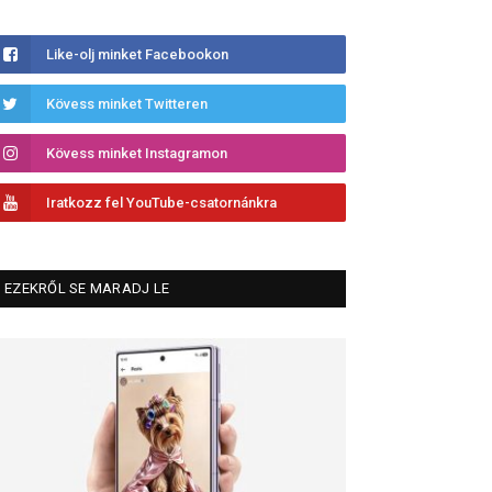
Like-olj minket Facebookon
Kövess minket Twitteren
Kövess minket Instagramon
Iratkozz fel YouTube-csatornánkra
EZEKRŐL SE MARADJ LE