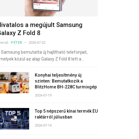
ivatalos a megújult Samsung
alaxy Z Fold 8
zerző:
PÉTER
2026-07-22
 Samsung bemutatta új hajlítható telefonjait,
melyek közül az alap Galaxy Z Fold 8 lett a…
Konyhai teljesítmény új
szinten: Bemutatkozik a
BlitzHome BH-228C turmixgép
2026-07-19
Top 5 népszerű kínai termék EU
raktárról júliusban
2026-07-14