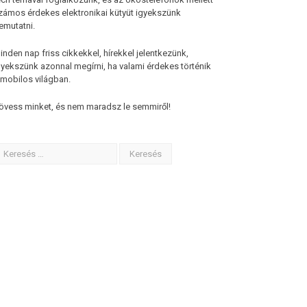
zámos érdekes elektronikai kütyüt igyekszünk
emutatni.
inden nap friss cikkekkel, hírekkel jelentkezünk,
gyekszünk azonnal megírni, ha valami érdekes történik
 mobilos világban.
övess minket, és nem maradsz le semmiről!