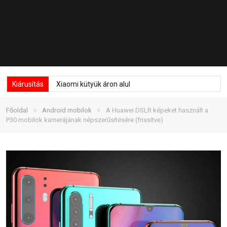
Kiárusítás
Xiaomi kütyük áron alul
»
»
Főoldal
Android mobilok
A Huawei DSLR képeket használt a
P30 mobilok kamerájának népszerűsítésére (frissítve)