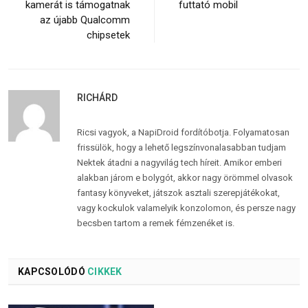
kamerát is támogatnak
futtató mobil
az újabb Qualcomm
chipsetek
RICHÁRD
Ricsi vagyok, a NapiDroid fordítóbotja. Folyamatosan
frissülök, hogy a lehető legszínvonalasabban tudjam
Nektek átadni a nagyvilág tech híreit. Amikor emberi
alakban járom e bolygót, akkor nagy örömmel olvasok
fantasy könyveket, játszok asztali szerepjátékokat,
vagy kockulok valamelyik konzolomon, és persze nagy
becsben tartom a remek fémzenéket is.
KAPCSOLÓDÓ
CIKKEK