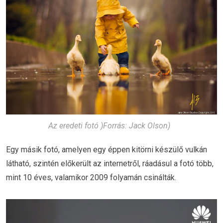
Az eredeti fotó )Forrás: Jack Olson)
Egy másik fotó, amelyen egy éppen kitörni készülő vulkán
látható, szintén előkerült az internetről, ráadásul a fotó több,
mint 10 éves, valamikor 2009 folyamán csinálták.