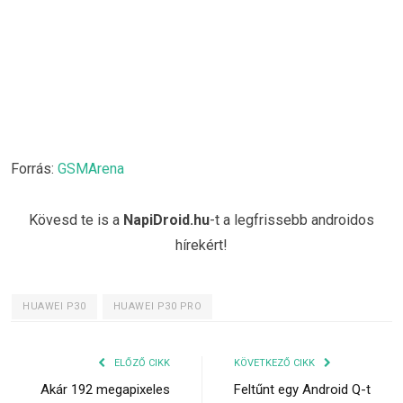
Forrás:
GSMArena
Kövesd te is a
NapiDroid.hu
-t a legfrissebb androidos
hírekért!
HUAWEI P30
HUAWEI P30 PRO
ELŐZŐ CIKK
KÖVETKEZŐ CIKK
Akár 192 megapixeles
Feltűnt egy Android Q-t