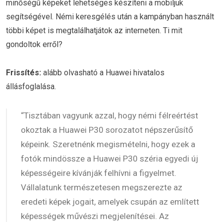
minőségű képeket lehetséges készíteni a mobiljuk
segítségével. Némi keresgélés után a kampányban használt
többi képet is megtalálhatjátok az interneten. Ti mit
gondoltok erről?
Frissítés:
alább olvasható a Huawei hivatalos
állásfoglalása.
“Tisztában vagyunk azzal, hogy némi félreértést
okoztak a Huawei P30 sorozatot népszerűsítő
képeink. Szeretnénk megismételni, hogy ezek a
fotók mindössze a Huawei P30 széria egyedi új
képességeire kívánják felhívni a figyelmet.
Vállalatunk természetesen megszerezte az
eredeti képek jogait, amelyek csupán az említett
képességek művészi megjelenítései. Az