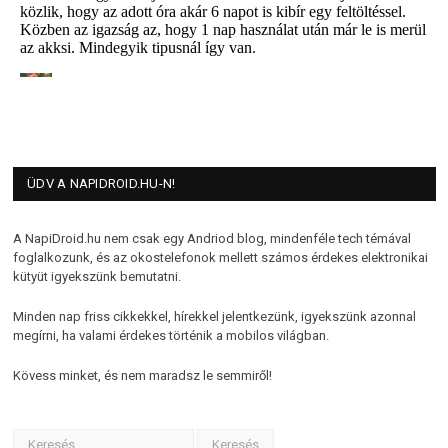
ÜDV A NAPIDROID.HU-N!
A NapiDroid.hu nem csak egy Andriod blog, mindenféle tech témával
foglalkozunk, és az okostelefonok mellett számos érdekes elektronikai
kütyüt igyekszünk bemutatni.
Minden nap friss cikkekkel, hírekkel jelentkezünk, igyekszünk azonnal
megírni, ha valami érdekes történik a mobilos világban.
Kövess minket, és nem maradsz le semmiről!