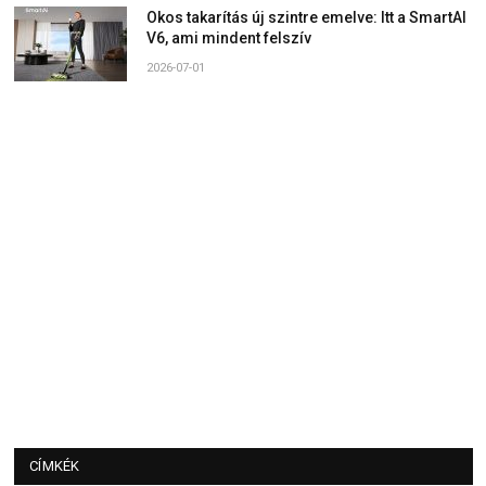
Okos takarítás új szintre emelve: Itt a SmartAI
V6, ami mindent felszív
2026-07-01
CÍMKÉK