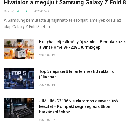
Hivatalos a megújult Samsung Galaxy Z Fold 8
Szerző:
PÉTER
2026-07-22
A Samsung bemutatta új hajlítható telefonjait, amelyek közül az
alap Galaxy Z Fold 8 lett a…
Konyhai teljesítmény új szinten: Bemutatkozik
a BlitzHome BH-228C turmixgép
2026-07-19
Top 5 népszerű kínai termék EU raktárról
júliusban
2026-07-14
JIMI JM-G3136N elektromos csavarhúzó
készlet – Kompakt segítség az otthoni
barkácsoláshoz
2026-07-07