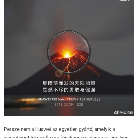
Persze nem a Huawei az egyetlen gyártó, amelyik a
marketinget tükörreflexes fényképekre alapozza, ám ilyen