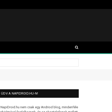
ÜDV A NAPIDROID.HU-N!
 NapiDroid.hu nem csak egy Andriod blog, mindenféle
ech témával foglalkozunk, és az okostelefonok mellett