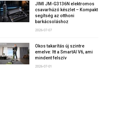
JIMI JM-G3136N elektromos
csavarhúzó készlet – Kompakt
segítség az otthoni
barkácsoláshoz
2026-07-07
Okos takarítás új szintre
emelve: Itt a SmartAI V6, ami
mindent felszív
2026-07-01