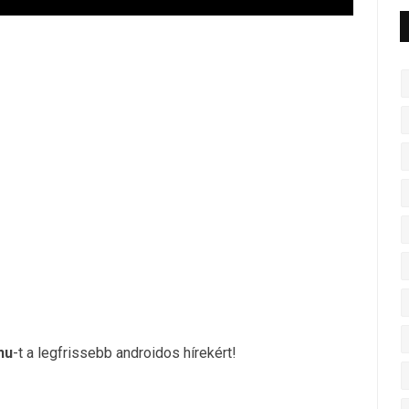
hu
-t a legfrissebb androidos hírekért!