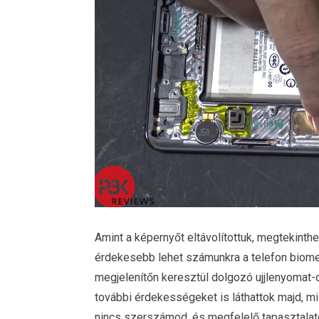
Amint a képernyőt eltávolítottuk, megtekinthe
érdekesebb lehet számunkra a telefon biome
megjelenítőn keresztül dolgozó ujjlenyomat-
további érdekességeket is láthattok majd, m
nincs szerszámod, és megfelelő tapasztalatod