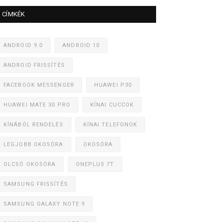
CÍMKÉK
ANDROID 9.0
ANDROID 10
ANDROID FRISSÍTÉS
FACEBOOK MESSENGER
HUAWEI P30
HUAWEI MATE 30 PRO
KÍNAI CUCCOK
KÍNÁBÓL RENDELÉS
KÍNAI TELEFONOK
LEGJOBB OKOSÓRA
OKOSÓRA
OLCSÓ OKOSÓRA
ONEPLUS 7T
SAMSUNG FRISSÍTÉS
SAMSUNG GALAXY NOTE 9