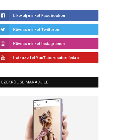
Like-olj minket Facebookon
Kövess minket Twitteren
Kövess minket Instagramon
Iratkozz fel YouTube-csatornánkra
EZEKRŐL SE MARADJ LE