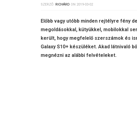
SZERZŐ:
RICHÁRD
ON
2019-03-02
Előbb vagy utóbb minden rejtélyre fény d
megoldásokkal, kütyükkel, mobilokkal se
került, hogy megfelelő szerszámok és i
Galaxy S10+ készüléket. Akad látnivaló b
megnézni az alábbi felvételeket.