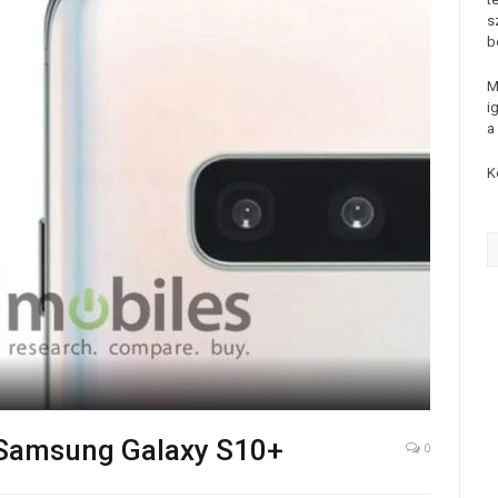
s
b
M
i
a
K
a Samsung Galaxy S10+
0