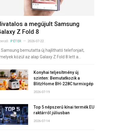
ivatalos a megújult Samsung
alaxy Z Fold 8
zerző:
PÉTER
2026-07-22
 Samsung bemutatta új hajlítható telefonjait,
melyek közül az alap Galaxy Z Fold 8 lett a…
Konyhai teljesítmény új
szinten: Bemutatkozik a
BlitzHome BH-228C turmixgép
2026-07-19
Top 5 népszerű kínai termék EU
raktárról júliusban
2026-07-14