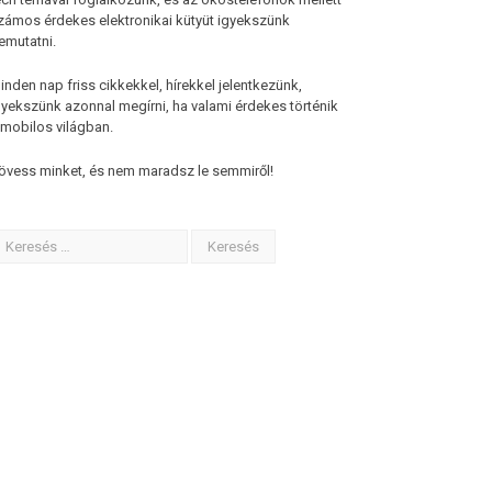
zámos érdekes elektronikai kütyüt igyekszünk
emutatni.
inden nap friss cikkekkel, hírekkel jelentkezünk,
gyekszünk azonnal megírni, ha valami érdekes történik
 mobilos világban.
övess minket, és nem maradsz le semmiről!