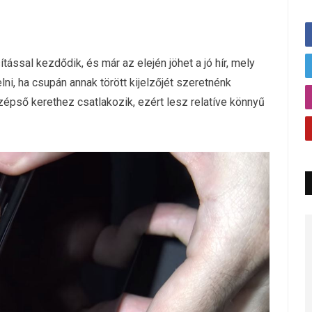
ással kezdődik, és már az elején jöhet a jó hír, mely
ni, ha csupán annak törött kijelzőjét szeretnénk
özépső kerethez csatlakozik, ezért lesz relatíve könnyű