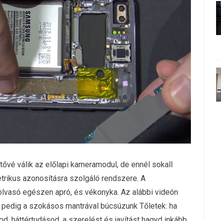
tővé válik az előlapi kameramodul, de ennél sokall
trikus azonosításra szolgáló rendszere. A
olvasó egészen apró, és vékonyka. Az alábbi videón
i pedig a szokásos mantrával búcsúzunk Tőletek: ha
, háttértudásod, a szerelést és javítást hagyd inkább