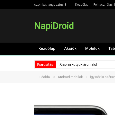
szombat, augusztus 8
Kezdőlap
Felhasználási f
NapiDroid
Kezdőlap
Akciók
Mobilok
Tab
Kiárusítás
Xiaomi kütyük áron alul
»
»
Főoldal
Android mobilok
Így néz ki széts