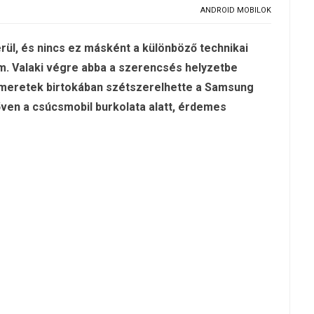
ANDROID MOBILOK
erül, és nincs ez másként a különböző technikai
m. Valaki végre abba a szerencsés helyzetbe
smeretek birtokában szétszerelhette a Samsung
őven a csúcsmobil burkolata alatt, érdemes