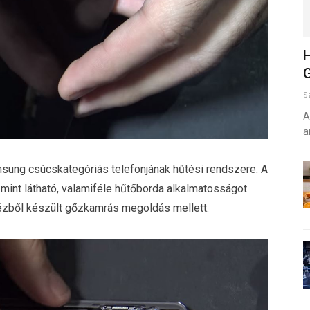
H
G
S
A
a
sung csúcskategóriás telefonjának hűtési rendszere. A
 mint látható, valamiféle hűtőborda alkalmatosságot
rézből készült gőzkamrás megoldás mellett.