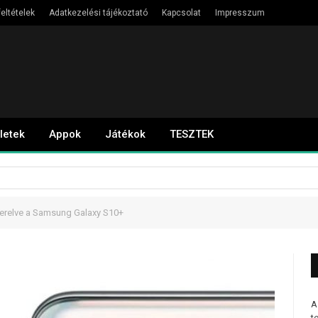
eltételek
Adatkezelési tájékoztató
Kapcsolat
Impresszum
letek
Appok
Játékok
TESZTEK
zerelve a Samsung Galaxy S10+
A
t