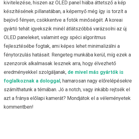
kivitelezése, hiszen az OLED panel hiába áttetsző a kép
készítésének pillanatában, a képernyő még így is torzít a
bejövő fényen, csökkentve a fotók minőségét. A koreai
gyártó tehát igyekszik minél átlátszóbbá varázsolni az új
OLED paneleket, valamint egy spéci algoritmus
fejlesztésébe fogtak, ami képes lehet minimalizálni a
fénytorzulás hatásait. Rengeteg munkába kerül, míg ezek a
szenzorok alkalmasak lesznek arra, hogy élvezhető
eredményekkel szolgáljanak,
de mivel más gyártók is
foglalkoznak a dologgal
, hamarosan nagy előrelépésekre
számíthatunk a témában. Jó a notch, vagy inkább rejtsék el
azt a fránya előlapi kamerát? Mondjátok el a véleményetek
kommentben!