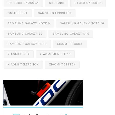
LEGJOBB OKOSÓRA
OKOSÓRA
OLCSÓ OKOSÓRA
ONEPLUS 7T
SAMSUNG FRISSÍTÉS
SAMSUNG GALAXY NOTE 9
SAMSUNG GALAXY NOTE 10
SAMSUNG GALAXY S9
SAMSUNG GALAXY S10
SAMSUNG GALAXY FOLD
XIAOMI CUCCOK
XIAOMI HÍREK
XIAOMI MI NOTE 10
XIAOMI TELEFONOK
XIAOMI TESZTEK