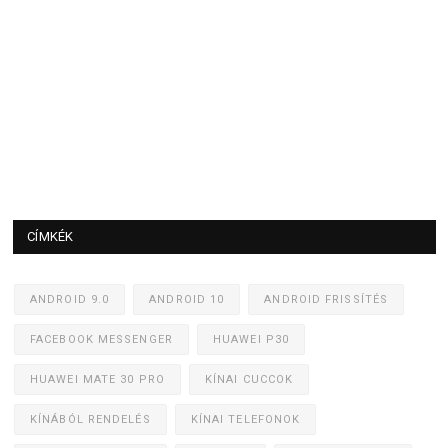
CÍMKÉK
ANDROID 9.0
ANDROID 10
ANDROID FRISSÍTÉS
FACEBOOK MESSENGER
HUAWEI P30
HUAWEI MATE 30 PRO
KÍNAI CUCCOK
KÍNÁBÓL RENDELÉS
KÍNAI TELEFONOK