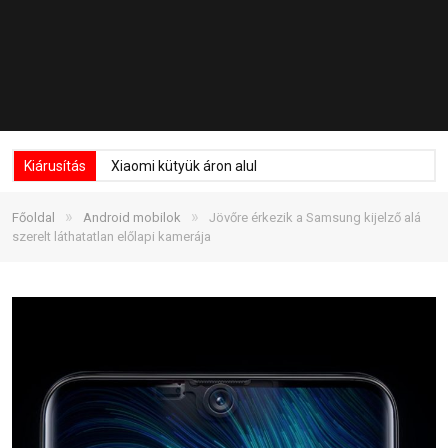
Kiárusítás
Xiaomi kütyük áron alul
»
»
Főoldal
Android mobilok
Jövőre érkezik a Samsung kijelző alá
szerelt láthatatlan előlapi kamerája