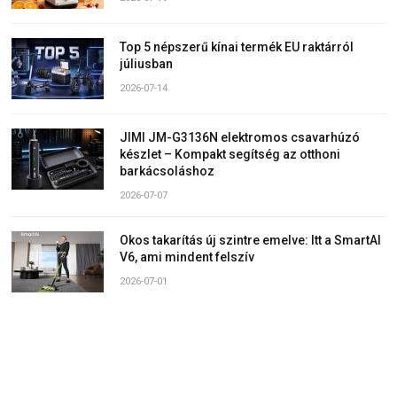
Top 5 népszerű kínai termék EU raktárról
júliusban
2026-07-14
JIMI JM-G3136N elektromos csavarhúzó
készlet – Kompakt segítség az otthoni
barkácsoláshoz
2026-07-07
Okos takarítás új szintre emelve: Itt a SmartAI
V6, ami mindent felszív
2026-07-01