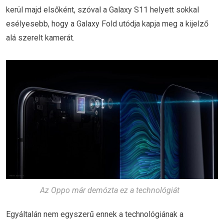
kerül majd elsőként, szóval a Galaxy S11 helyett sokkal
esélyesebb, hogy a Galaxy Fold utódja kapja meg a kijelző
alá szerelt kamerát.
Az Oppo már demózta ez a technológiát
Egyáltalán nem egyszerű ennek a technológiának a