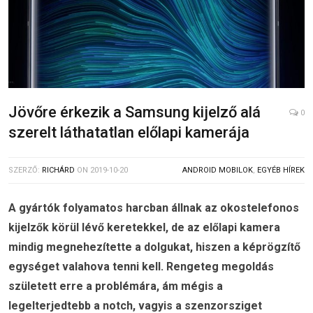
Jövőre érkezik a Samsung kijelző alá
0
szerelt láthatatlan előlapi kamerája
SZERZŐ:
RICHÁRD
ON
2019-10-20
ANDROID MOBILOK
,
EGYÉB HÍREK
A gyártók folyamatos harcban állnak az okostelefonos
kijelzők körül lévő keretekkel, de az előlapi kamera
mindig megnehezítette a dolgukat, hiszen a képrögzítő
egységet valahova tenni kell. Rengeteg megoldás
született erre a problémára, ám mégis a
legelterjedtebb a notch, vagyis a szenzorsziget