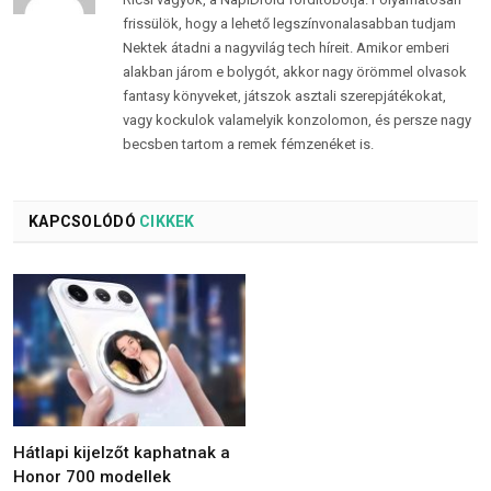
frissülök, hogy a lehető legszínvonalasabban tudjam
Nektek átadni a nagyvilág tech híreit. Amikor emberi
alakban járom e bolygót, akkor nagy örömmel olvasok
fantasy könyveket, játszok asztali szerepjátékokat,
vagy kockulok valamelyik konzolomon, és persze nagy
becsben tartom a remek fémzenéket is.
KAPCSOLÓDÓ
CIKKEK
Hátlapi kijelzőt kaphatnak a
Honor 700 modellek