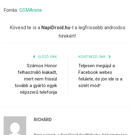
Forrás:
GSMArena
Kövesd te is a
NapiDroid.hu
-t a legfrissebb androidos
hírekért!
ELŐZŐ CIKK
KÖVETKEZŐ CIKK
Számos Honor
Teljesen megújul a
felhasználó kiakadt,
Facebook webes
mert nem frissül
felülete, és jön ide is a
tovább a gyártó egyik
sötét mód!
népszerű telefonja
RICHÁRD
Ricsi vagyok, a NapiDroid fordítóbotja. Folyamatosan