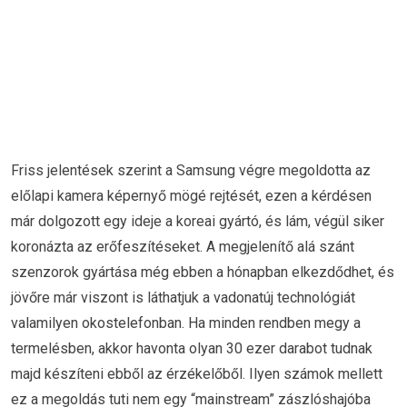
Friss jelentések szerint a Samsung végre megoldotta az
előlapi kamera képernyő mögé rejtését, ezen a kérdésen
már dolgozott egy ideje a koreai gyártó, és lám, végül siker
koronázta az erőfeszítéseket. A megjelenítő alá szánt
szenzorok gyártása még ebben a hónapban elkezdődhet, és
jövőre már viszont is láthatjuk a vadonatúj technológiát
valamilyen okostelefonban. Ha minden rendben megy a
termelésben, akkor havonta olyan 30 ezer darabot tudnak
majd készíteni ebből az érzékelőből. Ilyen számok mellett
ez a megoldás tuti nem egy “mainstream” zászlóshajóba