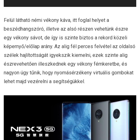
Felül látható némi vékony káva, itt foglal helyet a
beszédhangszóró, illetve az alsó részen vehetünk észre
egy vékony sávot, de így is szinte biztos a rekord közeli
képernyő/előlap arány. Az alig fél perces felvétel az oldalsó
szélek hajlítottságát igyekszik kiemelni, ezek szinte alig
észrevehetően illeszkednek egy vékony fémkeretbe, és
nagyon úgy tűnik, hogy nyomásérzékeny virtuális gombokat
lehet majd vezérelni a segítségükkel.