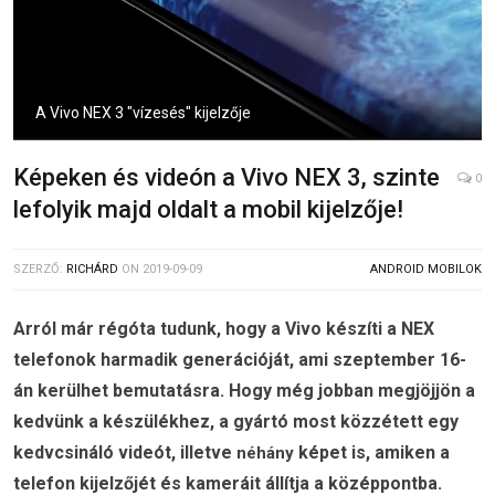
A Vivo NEX 3 "vízesés" kijelzője
Képeken és videón a Vivo NEX 3, szinte
0
lefolyik majd oldalt a mobil kijelzője!
SZERZŐ:
RICHÁRD
ON
2019-09-09
ANDROID MOBILOK
Arról már régóta tudunk, hogy a Vivo készíti a NEX
telefonok harmadik generációját, ami szeptember 16-
án kerülhet bemutatásra. Hogy még jobban megjöjjön a
kedvünk a készülékhez, a gyártó most közzétett egy
kedvcsináló videót, illetve
képet is, amiken a
néhány
telefon kijelzőjét és kameráit állítja a középpontba.