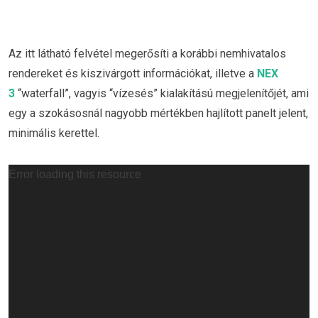
Az itt látható felvétel megerősíti a korábbi nemhivatalos
rendereket és kiszivárgott információkat, illetve a
NEX
3
“waterfall”, vagyis “vízesés” kialakítású megjelenítőjét, ami
egy a szokásosnál nagyobb mértékben hajlított panelt jelent,
minimális kerettel.
Videólejátszó
Error loading this resource