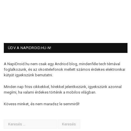
ÜDV A NAPIDROID.HU-N!
A NapiDroid.hu nem csak egy Andriod blog, mindenféle tech témával
foglalkozunk, és az okostelefonok mellett számos érdekes elektronikai
kütyüt igyekszünk bemutatni.
Minden nap friss cikkekkel, hírekkel jelentkezünk, igyekszünk azonnal
megírni, ha valami érdekes történik a mobilos világban.
Kövess minket, és nem maradsz le semmiről!