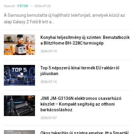
Szerző:
PÉTER
2026-07-22
A Samsung bemutatta új hajlítható telefonjait, amelyek közül az
alap Galaxy Z Fold 8 lett a…
Konyhai teljesítmény új szinten: Bemutatkozik
a BlitzHome BH-228C turmixgép
2026-07-19
Top 5 népszerű kínai termék EU raktárról
júliusban
2026-07-14
JIMI JM-G3136N elektromos csavarhúzó
készlet – Kompakt segítség az otthoni
barkácsoláshoz
2026-07-07
Okos takarítás új szintre emelve: Itt a SmartAI