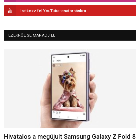
Iratkozz fel YouTube-csatornánkra
EZEKRŐL SE MARADJ LE
Hivatalos a megújult Samsung Galaxy Z Fold 8