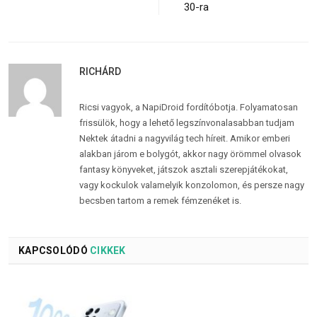
30-ra
RICHÁRD
Ricsi vagyok, a NapiDroid fordítóbotja. Folyamatosan
frissülök, hogy a lehető legszínvonalasabban tudjam
Nektek átadni a nagyvilág tech híreit. Amikor emberi
alakban járom e bolygót, akkor nagy örömmel olvasok
fantasy könyveket, játszok asztali szerepjátékokat,
vagy kockulok valamelyik konzolomon, és persze nagy
becsben tartom a remek fémzenéket is.
KAPCSOLÓDÓ
CIKKEK