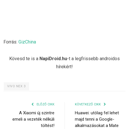
Forrás:
GizChina
Kövesd te is a
NapiDroid.hu
-t a legfrissebb androidos
hírekért!
VIVO NEX 3
ELŐZŐ CIKK
KÖVETKEZŐ CIKK
A Xiaomi új szintre
Huawei: utólag fel lehet
emeli a vezeték nélküli
majd tenni a Google-
töltést!
alkalmazásokat a Mate