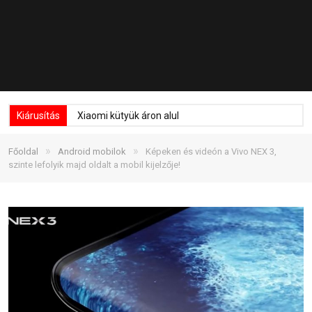
Kiárusítás
Xiaomi kütyük áron alul
»
»
Főoldal
Android mobilok
Képeken és videón a Vivo NEX 3,
szinte lefolyik majd oldalt a mobil kijelzője!