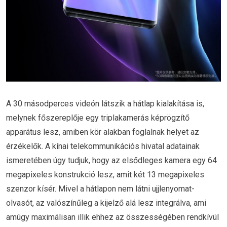
A 30 másodperces videón látszik a hátlap kialakítása is,
melynek főszereplője egy triplakamerás képrögzítő
apparátus lesz, amiben kör alakban foglalnak helyet az
érzékelők. A kínai telekommunikációs hivatal adatainak
ismeretében úgy tudjuk, hogy az elsődleges kamera egy 64
megapixeles konstrukció lesz, amit két 13 megapixeles
szenzor kísér. Mivel a hátlapon nem látni ujjlenyomat-
olvasót, az valószínűleg a kijelző alá lesz integrálva, ami
amúgy maximálisan illik ehhez az összességében rendkívül