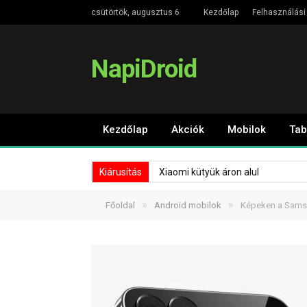
csütörtök, augusztus 6
Kezdőlap
Felhasználási 
NapiDroid
Kezdőlap
Akciók
Mobilok
Tab
Kiárusítás
Xiaomi kütyük áron alul
»
»
Főoldal
Android mobilok
Képeken a Samsu