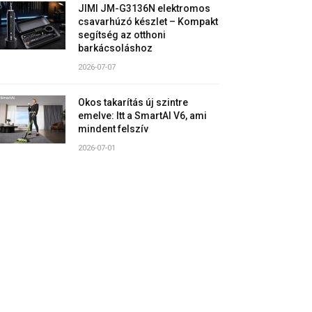
JIMI JM-G3136N elektromos
csavarhúzó készlet – Kompakt
segítség az otthoni
barkácsoláshoz
2026-07-07
Okos takarítás új szintre
emelve: Itt a SmartAI V6, ami
mindent felszív
2026-07-01