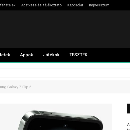
feltételek
Adatkezelési tájékoztató
Kapcsolat
Impresszum
letek
Appok
Játékok
TESZTEK
ng Galaxy Z Flip 6
A
t