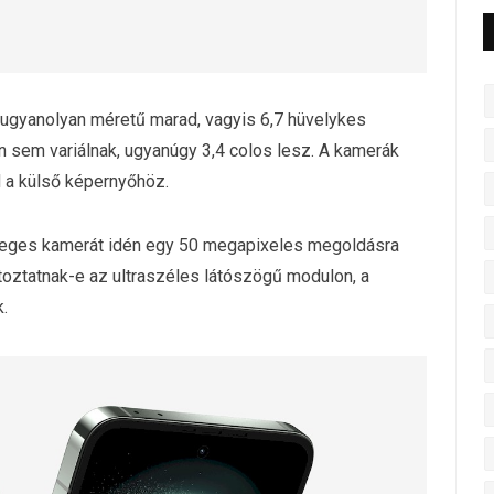
 ugyanolyan méretű marad, vagyis 6,7 hüvelykes
n sem variálnak, ugyanúgy 3,4 colos lesz. A kamerák
d a külső képernyőhöz.
leges kamerát idén egy 50 megapixeles megoldásra
ltoztatnak-e az ultraszéles látószögű modulon, a
k.