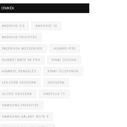
CÍMKÉK
ANDROID 9.0
ANDROID 10
ANDROID FRISSÍTÉS
FACEBOOK MESSENGER
HUAWEI P30
HUAWEI MATE 30 PRO
KÍNAI CUCCOK
KÍNÁBÓL RENDELÉS
KÍNAI TELEFONOK
LEGJOBB OKOSÓRA
OKOSÓRA
OLCSÓ OKOSÓRA
ONEPLUS 7T
SAMSUNG FRISSÍTÉS
SAMSUNG GALAXY NOTE 9