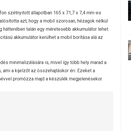
fon szétnyitott állapotban 165 x 71,7 x 7,4 mm-es
lósította azt, hogy a mobil szorosan, hézagok nélkül
g hátterében talán egy méretesebb akkumulátor lehet.
itású akkumulátor kerülhet a mobil borítása alá az
dés minimalizálására is, mivel így több hely marad a
s, ami a kijelzőt az összehajtáskor éri. Ezeket a
őnévvel promózza majd a készülék megjelenésekor.