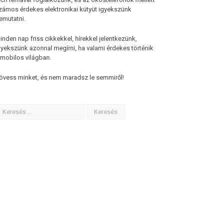
zámos érdekes elektronikai kütyüt igyekszünk
emutatni.
inden nap friss cikkekkel, hírekkel jelentkezünk,
gyekszünk azonnal megírni, ha valami érdekes történik
 mobilos világban.
övess minket, és nem maradsz le semmiről!