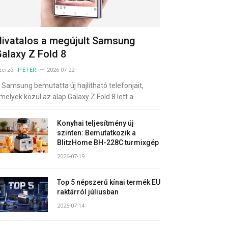
ivatalos a megújult Samsung
alaxy Z Fold 8
zerző:
PÉTER
2026-07-22
 Samsung bemutatta új hajlítható telefonjait,
melyek közül az alap Galaxy Z Fold 8 lett a…
Konyhai teljesítmény új
szinten: Bemutatkozik a
BlitzHome BH-228C turmixgép
2026-07-19
Top 5 népszerű kínai termék EU
raktárról júliusban
2026-07-14