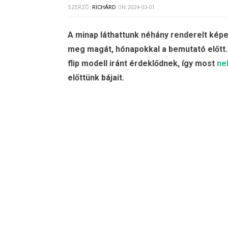
SZERZŐ:
RICHÁRD
ON
2024-03-01
A minap láthattunk néhány renderelt kép
meg magát, hónapokkal a bemutató előtt. 
flip modell iránt érdeklődnek, így most
ne
előttünk bájait.