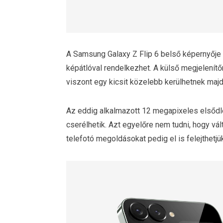
A Samsung Galaxy Z Flip 6 belső képernyője
képátlóval rendelkezhet. A külső megjelenítő
viszont egy kicsit közelebb kerülhetnek maj
Az eddig alkalmazott 12 megapixeles elsőd
cserélhetik. Azt egyelőre nem tudni, hogy vá
telefotó megoldásokat pedig el is felejthetjü