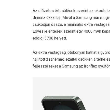
Az előzetes értesülések szerint az okostele
dimenziókkal bír. Mivel a Samsung már megva
csukódjon össze, a minimális extra vastagsá
Egyes jelentések szerint egy 4000 mAh kapac
eddigi 3700 helyett.
Az extra vastagság jótékonyan hathat a gyűrő
hajlított zsanérnak, ezáltal csökken a terhelé
fejlesztéseket a Samsung az Ironflex gyűjt