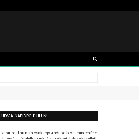
ÜDV A NAPIDROID.HU-N!
 NapiDroid.hu nem csak egy Andriod blog, mindenféle
ech témával foglalkozunk, és az okostelefonok mellett