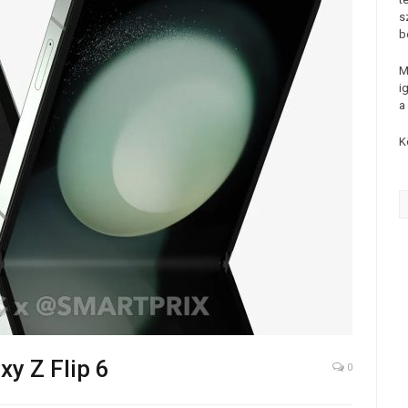
s
b
M
i
a
K
y Z Flip 6
0