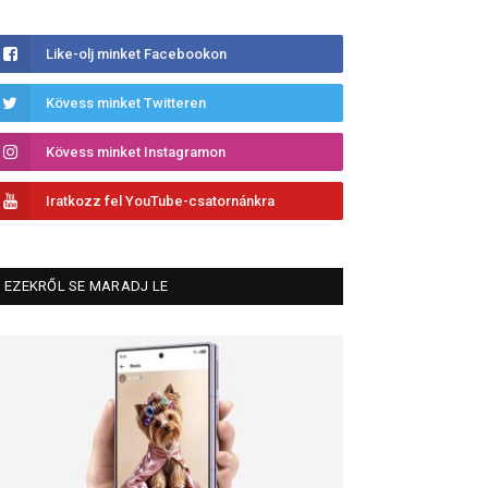
Like-olj minket Facebookon
Kövess minket Twitteren
Kövess minket Instagramon
Iratkozz fel YouTube-csatornánkra
EZEKRŐL SE MARADJ LE