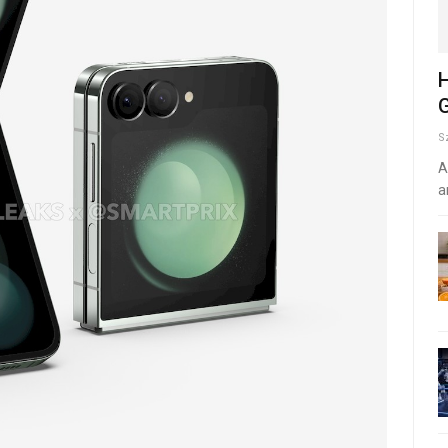
H
G
S
A
a