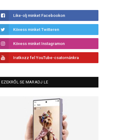
Like-olj minket Facebookon
Kövess minket Twitteren
Kövess minket Instagramon
Iratkozz fel YouTube-csatornánkra
EZEKRŐL SE MARADJ LE