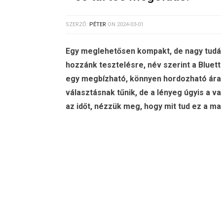
SZERZŐ:
PÉTER
ON
2024-03-01
Egy meglehetősen kompakt, de nagy tudá
hozzánk tesztelésre, név szerint a Bluett
egy megbízható, könnyen hordozható áram
választásnak tűnik, de a lényeg úgyis a v
az időt, nézzük meg, hogy mit tud ez a ma