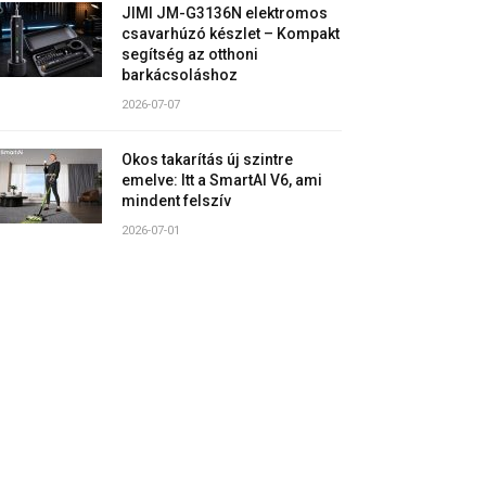
JIMI JM-G3136N elektromos
csavarhúzó készlet – Kompakt
segítség az otthoni
barkácsoláshoz
2026-07-07
Okos takarítás új szintre
emelve: Itt a SmartAI V6, ami
mindent felszív
2026-07-01