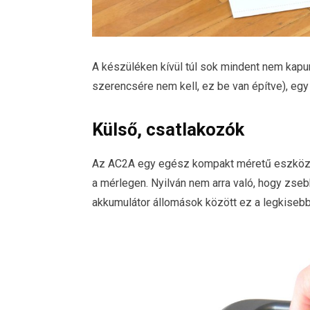
A készüléken kívül túl sok mindent nem kapunk
szerencsére nem kell, ez be van építve), egy
Külső, csatlakozók
Az AC2A egy egész kompakt méretű eszköz, 
a mérlegen. Nyilván nem arra való, hogy zseb
akkumulátor állomások között ez a legkisebb