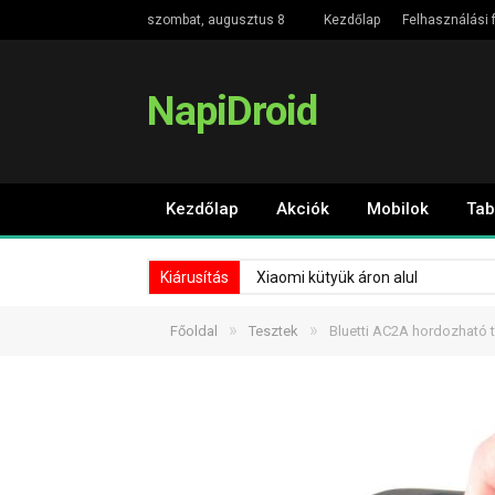
szombat, augusztus 8
Kezdőlap
Felhasználási f
NapiDroid
Kezdőlap
Akciók
Mobilok
Tab
Kiárusítás
Xiaomi kütyük áron alul
»
»
Főoldal
Tesztek
Bluetti AC2A hordozható 