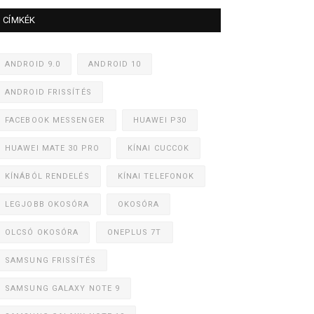
CÍMKÉK
ANDROID 9.0
ANDROID 10
ANDROID FRISSÍTÉS
FACEBOOK MESSENGER
HUAWEI P30
HUAWEI MATE 30 PRO
KÍNAI CUCCOK
KÍNÁBÓL RENDELÉS
KÍNAI TELEFONOK
LEGJOBB OKOSÓRA
OKOSÓRA
OLCSÓ OKOSÓRA
ONEPLUS 7T
SAMSUNG FRISSÍTÉS
SAMSUNG GALAXY NOTE 9