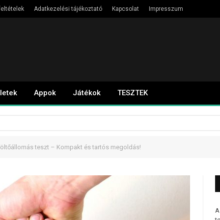
eltételek
Adatkezelési tájékoztató
Kapcsolat
Impresszum
letek
Appok
Játékok
TESZTEK
töltőállomás teszt – Kompakt és tartós megoldás!
A
t