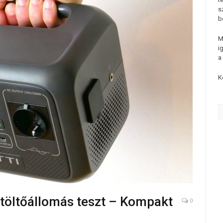
s
b
M
i
a
K
 töltőállomás teszt – Kompakt
0