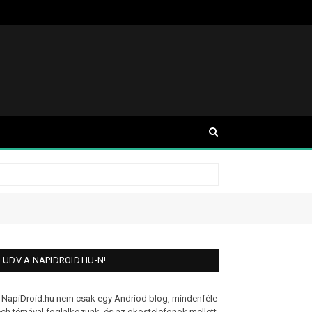
ÜDV A NAPIDROID.HU-N!
 NapiDroid.hu nem csak egy Andriod blog, mindenféle
ech témával foglalkozunk, és az okostelefonok mellett