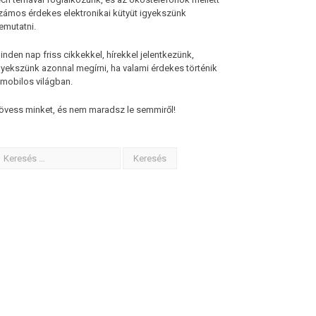
zámos érdekes elektronikai kütyüt igyekszünk
emutatni.
inden nap friss cikkekkel, hírekkel jelentkezünk,
gyekszünk azonnal megírni, ha valami érdekes történik
 mobilos világban.
övess minket, és nem maradsz le semmiről!