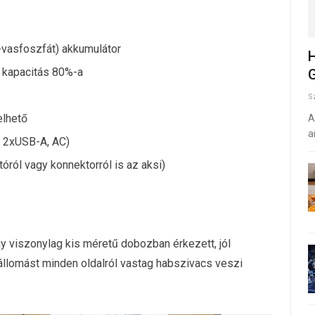
-vasfoszfát) akkumulátor
H
a kapacitás 80%-a
G
S
elhető
A
a
, 2xUSB-A, AC)
tóról vagy konnektorról is az aksi)
y viszonylag kis méretű dobozban érkezett, jól
állomást minden oldalról vastag habszivacs veszi