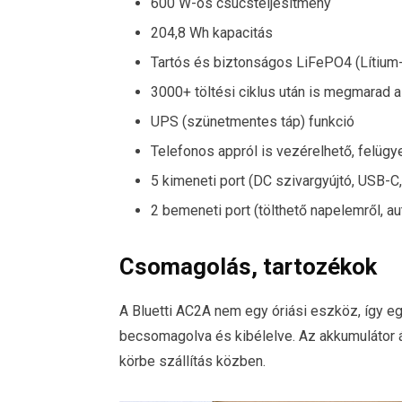
600 W-os csúcsteljesítmény
204,8 Wh kapacitás
Tartós és biztonságos LiFePO4 (Lítium
3000+ töltési ciklus után is megmarad 
UPS (szünetmentes táp) funkció
Telefonos appról is vezérelhető, felügy
5 kimeneti port (DC szivargyújtó, USB-C
2 bemeneti port (tölthető napelemről, au
Csomagolás, tartozékok
A Bluetti AC2A nem egy óriási eszköz, így eg
becsomagolva és kibélelve. Az akkumulátor 
körbe szállítás közben.