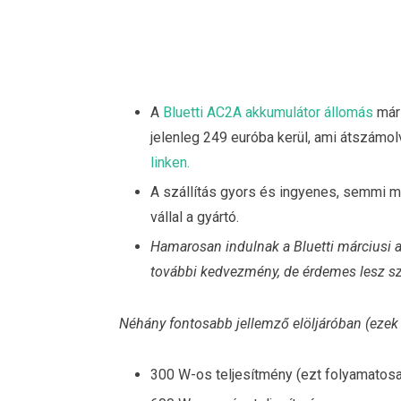
A
Bluetti AC2A akkumulátor állomás
már 
jelenleg 249 euróba kerül, ami átszámol
linken.
A szállítás gyors és ingyenes, semmi má
vállal a gyártó.
Hamarosan indulnak a Bluetti márciusi a
további kedvezmény, de érdemes lesz s
Néhány fontosabb jellemző elöljáróban (ezek 
300 W-os teljesítmény (ezt folyamatosa