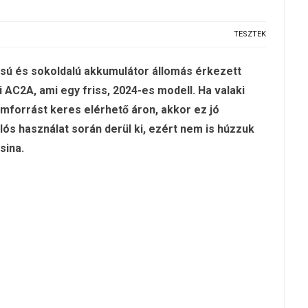
TESZTEK
sú és sokoldalú akkumulátor állomás érkezett
i AC2A, ami egy friss, 2024-es modell. Ha valaki
forrást keres elérhető áron, akkor ez jó
alós használat során derül ki, ezért nem is húzzuk
sina.