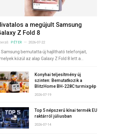
ivatalos a megújult Samsung
alaxy Z Fold 8
zerző:
PÉTER
2026-07-22
 Samsung bemutatta új hajlítható telefonjait,
melyek közül az alap Galaxy Z Fold 8 lett a…
Konyhai teljesítmény új
szinten: Bemutatkozik a
BlitzHome BH-228C turmixgép
2026-07-19
Top 5 népszerű kínai termék EU
raktárról júliusban
2026-07-14