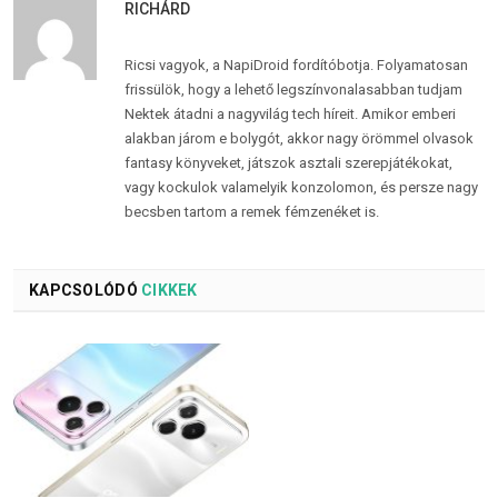
RICHÁRD
Ricsi vagyok, a NapiDroid fordítóbotja. Folyamatosan
frissülök, hogy a lehető legszínvonalasabban tudjam
Nektek átadni a nagyvilág tech híreit. Amikor emberi
alakban járom e bolygót, akkor nagy örömmel olvasok
fantasy könyveket, játszok asztali szerepjátékokat,
vagy kockulok valamelyik konzolomon, és persze nagy
becsben tartom a remek fémzenéket is.
KAPCSOLÓDÓ
CIKKEK