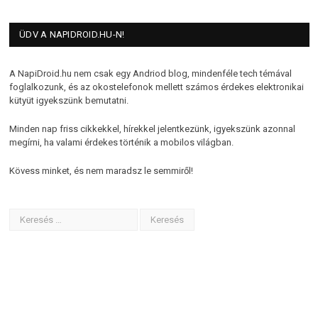
ÜDV A NAPIDROID.HU-N!
A NapiDroid.hu nem csak egy Andriod blog, mindenféle tech témával
foglalkozunk, és az okostelefonok mellett számos érdekes elektronikai
kütyüt igyekszünk bemutatni.
Minden nap friss cikkekkel, hírekkel jelentkezünk, igyekszünk azonnal
megírni, ha valami érdekes történik a mobilos világban.
Kövess minket, és nem maradsz le semmiről!