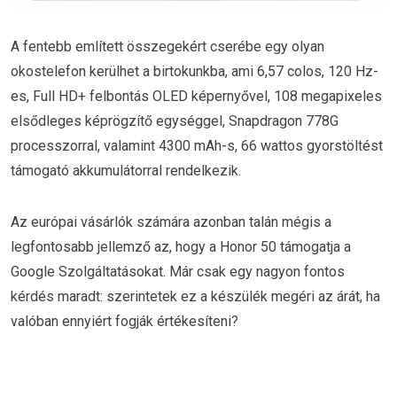
A fentebb említett összegekért cserébe egy olyan
okostelefon kerülhet a birtokunkba, ami 6,57 colos, 120 Hz-
es, Full HD+ felbontás OLED képernyővel, 108 megapixeles
elsődleges képrögzítő egységgel, Snapdragon 778G
processzorral, valamint 4300 mAh-s, 66 wattos gyorstöltést
támogató akkumulátorral rendelkezik.
Az európai vásárlók számára azonban talán mégis a
legfontosabb jellemző az, hogy a Honor 50 támogatja a
Google Szolgáltatásokat. Már csak egy nagyon fontos
kérdés maradt: szerintetek ez a készülék megéri az árát, ha
valóban ennyiért fogják értékesíteni?