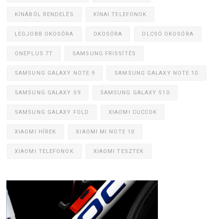
KÍNÁBÓL RENDELÉS
KÍNAI TELEFONOK
LEGJOBB OKOSÓRA
OKOSÓRA
OLCSÓ OKOSÓRA
ONEPLUS 7T
SAMSUNG FRISSÍTÉS
SAMSUNG GALAXY NOTE 9
SAMSUNG GALAXY NOTE 10
SAMSUNG GALAXY S9
SAMSUNG GALAXY S10
SAMSUNG GALAXY FOLD
XIAOMI CUCCOK
XIAOMI HÍREK
XIAOMI MI NOTE 10
XIAOMI TELEFONOK
XIAOMI TESZTEK