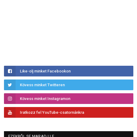
Like-olj minket Facebookon
Kövess minket Twitteren
Kövess minket Instagramon
Iratkozz fel YouTube-csatornánkra
EZEKRŐL SE MARADJ LE