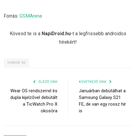
Forrás:
GSMArena
Kövesd te is a
NapiDroid.hu
-t a legfrissebb androidos
hírekért!
HONOR 50
ELŐZŐ CIKK
KÖVETKEZŐ CIKK
Wear OS rendszerrel és
Januárban debütálhat a
dupla kijelzővel debütált
Samsung Galaxy S21
a TicWatch Pro X
FE, de van egy rossz hír
okosóra
is