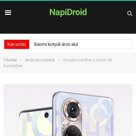
NapiDroid
Kiárusítás
Xiaomi kütyük áron alul
»
»
Főoldal
Android mobilok
Ennyibe kerülhet a Honor 50
Európában