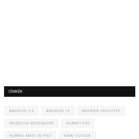
CÍMKÉK
ANDROID 9.0
ANDROID 10
ANDROID FRISSÍTÉS
FACEBOOK MESSENGER
HUAWEI P30
HUAWEI MATE 30 PRO
KÍNAI CUCCOK