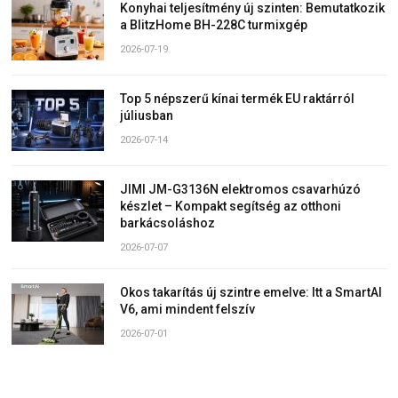
Konyhai teljesítmény új szinten: Bemutatkozik
a BlitzHome BH-228C turmixgép
2026-07-19
Top 5 népszerű kínai termék EU raktárról
júliusban
2026-07-14
JIMI JM-G3136N elektromos csavarhúzó
készlet – Kompakt segítség az otthoni
barkácsoláshoz
2026-07-07
Okos takarítás új szintre emelve: Itt a SmartAI
V6, ami mindent felszív
2026-07-01