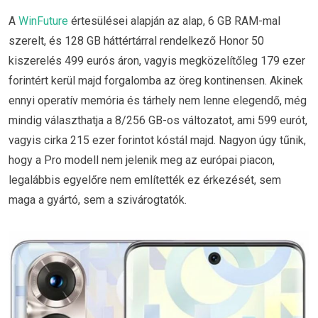
A
WinFuture
értesülései alapján az alap, 6 GB RAM-mal
szerelt, és 128 GB háttértárral rendelkező Honor 50
kiszerelés 499 eurós áron, vagyis megközelítőleg 179 ezer
forintért kerül majd forgalomba az öreg kontinensen. Akinek
ennyi operatív memória és tárhely nem lenne elegendő, még
mindig választhatja a 8/256 GB-os változatot, ami 599 eurót,
vagyis cirka 215 ezer forintot kóstál majd. Nagyon úgy tűnik,
hogy a Pro modell nem jelenik meg az európai piacon,
legalábbis egyelőre nem említették ez érkezését, sem
maga a gyártó, sem a szivárogtatók.