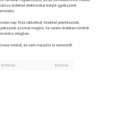
zámos érdekes elektronikai kütyüt igyekszünk
emutatni.
inden nap friss cikkekkel, hírekkel jelentkezünk,
gyekszünk azonnal megírni, ha valami érdekes történik
 mobilos világban.
övess minket, és nem maradsz le semmiről!