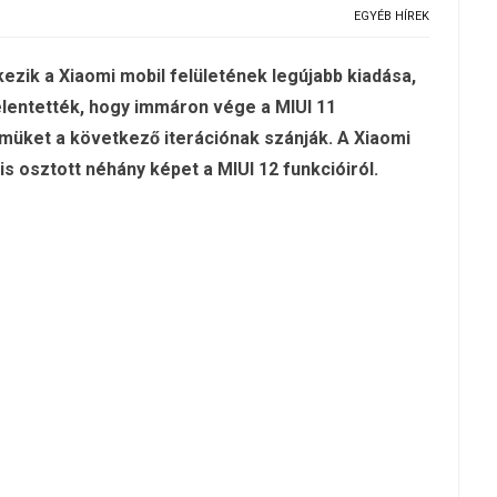
EGYÉB HÍREK
ezik a Xiaomi mobil felületének legújabb kiadása,
elentették, hogy immáron vége a MIUI 11
lmüket a következő iterációnak szánják. A Xiaomi
s osztott néhány képet a MIUI 12 funkcióiról.