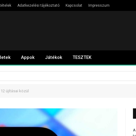
tételek
Adatkezelési tájékoztató
Kapcsolat
Impresszum
letek
Appok
Játékok
TESZTEK
 12 újításai közül
A
t