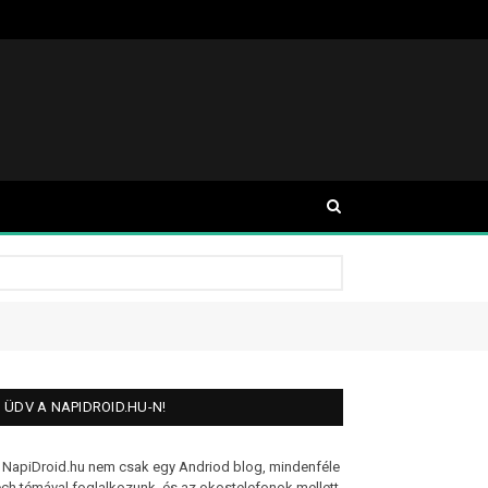
ÜDV A NAPIDROID.HU-N!
 NapiDroid.hu nem csak egy Andriod blog, mindenféle
ech témával foglalkozunk, és az okostelefonok mellett