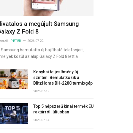
ivatalos a megújult Samsung
alaxy Z Fold 8
zerző:
PÉTER
2026-07-22
 Samsung bemutatta új hajlítható telefonjait,
melyek közül az alap Galaxy Z Fold 8 lett a…
Konyhai teljesítmény új
szinten: Bemutatkozik a
BlitzHome BH-228C turmixgép
2026-07-19
Top 5 népszerű kínai termék EU
raktárról júliusban
2026-07-14