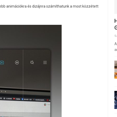
szebb animációkra és dizájnra számíthatunk a most közzétett
H
G
S
A
a