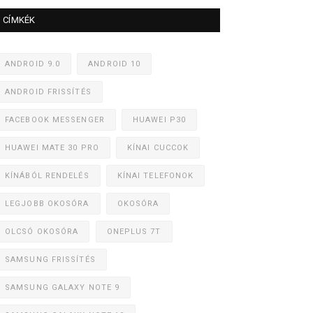
CÍMKÉK
ANDROID 9.0
ANDROID 10
ANDROID FRISSÍTÉS
FACEBOOK MESSENGER
HUAWEI P30
HUAWEI MATE 30 PRO
KÍNAI CUCCOK
KÍNÁBÓL RENDELÉS
KÍNAI TELEFONOK
LEGJOBB OKOSÓRA
OKOSÓRA
OLCSÓ OKOSÓRA
ONEPLUS 7T
SAMSUNG FRISSÍTÉS
SAMSUNG GALAXY NOTE 9