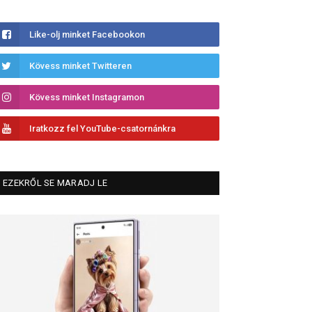
Like-olj minket Facebookon
Kövess minket Twitteren
Kövess minket Instagramon
Iratkozz fel YouTube-csatornánkra
EZEKRŐL SE MARADJ LE