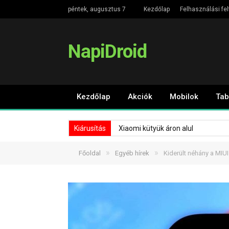
péntek, augusztus 7
Kezdőlap
Felhasználási fel
NapiDroid
Kezdőlap
Akciók
Mobilok
Tab
Kiárusítás
Xiaomi kütyük áron alul
»
»
Főoldal
Egyéb hírek
Kiderült néhány a MIUI