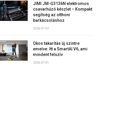
JIMI JM-G3136N elektromos
csavarhúzó készlet – Kompakt
segítség az otthoni
barkácsoláshoz
2026-07-07
Okos takarítás új szintre
emelve: Itt a SmartAI V6, ami
mindent felszív
2026-07-01