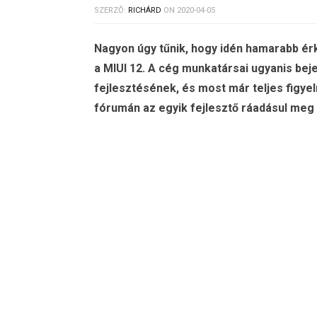
SZERZŐ:
RICHÁRD
ON
2020-04-05
Nagyon úgy tűnik, hogy idén hamarabb érk
a MIUI 12. A cég munkatársai ugyanis bej
fejlesztésének, és most már teljes figye
fórumán az egyik fejlesztő ráadásul meg i