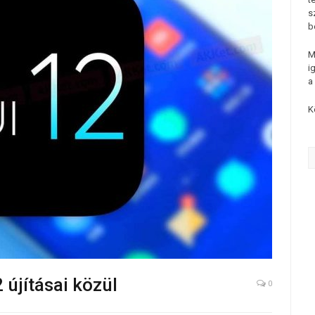
s
b
M
i
a
K
 újításai közül
0