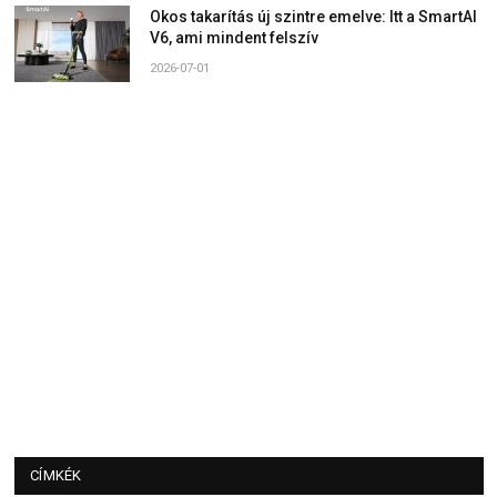
Okos takarítás új szintre emelve: Itt a SmartAI
V6, ami mindent felszív
2026-07-01
CÍMKÉK