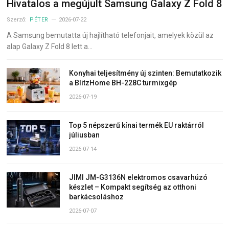
Hivatalos a megújult Samsung Galaxy Z Fold 8
Szerző:
PÉTER
2026-07-22
A Samsung bemutatta új hajlítható telefonjait, amelyek közül az
alap Galaxy Z Fold 8 lett a…
Konyhai teljesítmény új szinten: Bemutatkozik
a BlitzHome BH-228C turmixgép
2026-07-19
Top 5 népszerű kínai termék EU raktárról
júliusban
2026-07-14
JIMI JM-G3136N elektromos csavarhúzó
készlet – Kompakt segítség az otthoni
barkácsoláshoz
2026-07-07