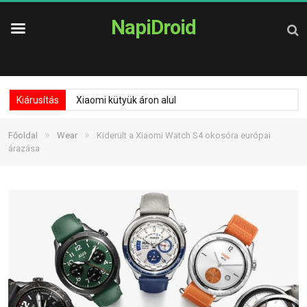
NapiDroid
Kiárusítás
Xiaomi kütyük áron alul
»
»
Főoldal
Wear
Kiderült a Xiaomi Watch S4 okosóra európai
árazása