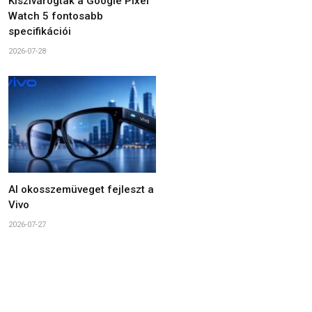
Kiszivárogtak a Google Pixel
Watch 5 fontosabb
specifikációi
2026-07-28
AI okosszemüveget fejleszt a
Vivo
2026-07-27