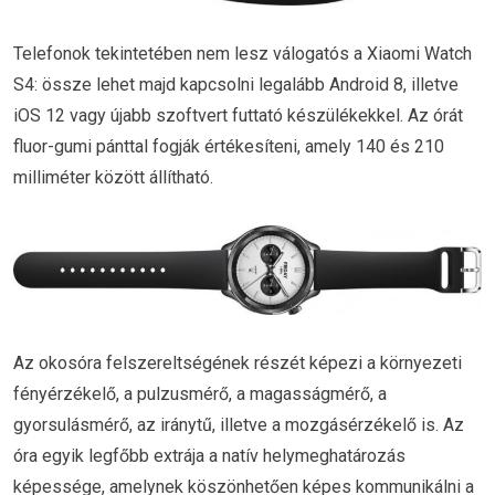
Telefonok tekintetében nem lesz válogatós a Xiaomi Watch
S4: össze lehet majd kapcsolni legalább Android 8, illetve
iOS 12 vagy újabb szoftvert futtató készülékekkel. Az órát
fluor-gumi pánttal fogják értékesíteni, amely 140 és 210
milliméter között állítható.
Az okosóra felszereltségének részét képezi a környezeti
fényérzékelő, a pulzusmérő, a magasságmérő, a
gyorsulásmérő, az iránytű, illetve a mozgásérzékelő is. Az
óra egyik legfőbb extrája a natív helymeghatározás
képessége, amelynek köszönhetően képes kommunikálni a