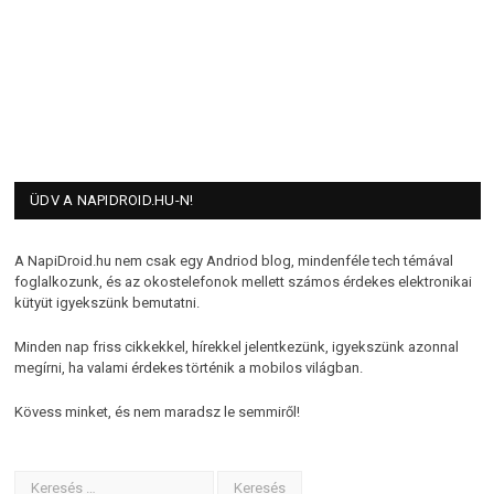
ÜDV A NAPIDROID.HU-N!
A NapiDroid.hu nem csak egy Andriod blog, mindenféle tech témával
foglalkozunk, és az okostelefonok mellett számos érdekes elektronikai
kütyüt igyekszünk bemutatni.
Minden nap friss cikkekkel, hírekkel jelentkezünk, igyekszünk azonnal
megírni, ha valami érdekes történik a mobilos világban.
Kövess minket, és nem maradsz le semmiről!