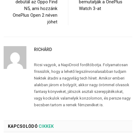
debütál az Oppo Find
bemutatják a OnePlus
N5, ami hozzánk
Watch 3-at
OnePlus Open 2 néven
jöhet
RICHÁRD
Ricsi vagyok, a NapiDroid fordítóbotja. Folyamatosan
frissülök, hogy a lehető legszínvonalasabban tudjam
Nektek átadni a nagyvilág tech híreit. Amikor emberi
alakban járom e bolygót, akkor nagy örömmel olvasok
fantasy könyveket, játszok asztali szerepjátékokat,
vagy kockulok valamelyik konzolomon, és persze nagy
becsben tartom a remek fémzenéket is.
KAPCSOLÓDÓ
CIKKEK