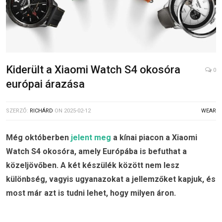
Kiderült a Xiaomi Watch S4 okosóra
0
európai árazása
SZERZŐ:
RICHÁRD
ON
2025-02-12
WEAR
Még októberben
jelent meg
a kínai piacon a Xiaomi
Watch S4 okosóra, amely Európába is befuthat a
közeljövőben. A két készülék között nem lesz
különbség, vagyis ugyanazokat a jellemzőket kapjuk, és
most már azt is tudni lehet, hogy milyen áron.