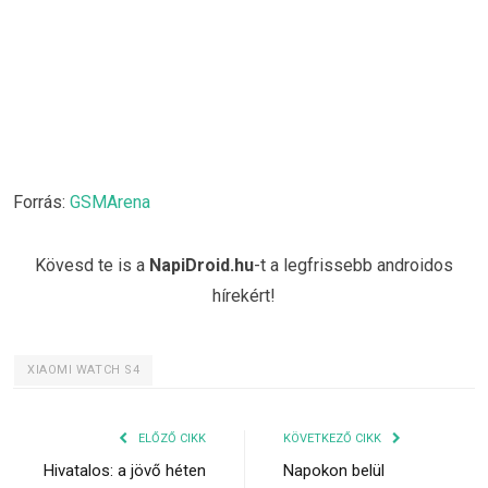
Forrás:
GSMArena
Kövesd te is a
NapiDroid.hu
-t a legfrissebb androidos
hírekért!
XIAOMI WATCH S4
ELŐZŐ CIKK
KÖVETKEZŐ CIKK
Hivatalos: a jövő héten
Napokon belül