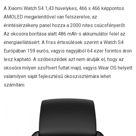
A Xiaomi Watch S4 1,43 hüvelykes, 466 x 466 képpontos
AMOLED megjelenítővel van felszerelve, az
érintésérzékeny panel hozza a 2000 nites csúcsfényerőt.
Az okosóra borítása alatt 486 mAh-s akkumulátor felel az
energiaellátásért. A friss értesülések szerint a Watch S4
Európában 159 eurós, vagyis nagyjából 64 ezer forintos áron
lesz kapható. A szóbeszédek azt nem árulják el, hogy az
okosóra milyen szoftvert futtat majd, vagyis Wear OS helyett
valamilyen saját fejlesztésű ökoszisztémára lehet
számítani.