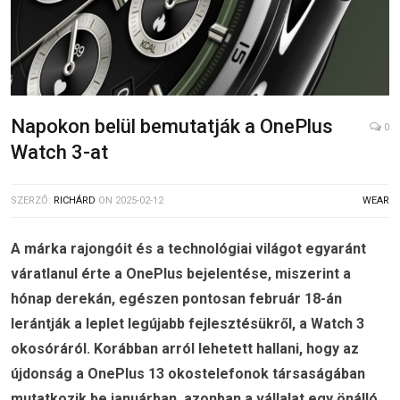
Napokon belül bemutatják a OnePlus
0
Watch 3-at
SZERZŐ:
RICHÁRD
ON
2025-02-12
WEAR
A márka rajongóit és a technológiai világot egyaránt
váratlanul érte a OnePlus bejelentése, miszerint a
hónap derekán, egészen pontosan február 18-án
lerántják a leplet legújabb fejlesztésükről, a Watch 3
okosóráról. Korábban arról lehetett hallani, hogy az
újdonság a OnePlus 13 okostelefonok társaságában
mutatkozik be januárban, azonban a vállalat egy önálló