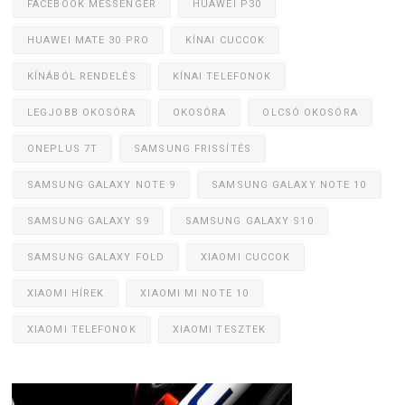
FACEBOOK MESSENGER
HUAWEI P30
HUAWEI MATE 30 PRO
KÍNAI CUCCOK
KÍNÁBÓL RENDELÉS
KÍNAI TELEFONOK
LEGJOBB OKOSÓRA
OKOSÓRA
OLCSÓ OKOSÓRA
ONEPLUS 7T
SAMSUNG FRISSÍTÉS
SAMSUNG GALAXY NOTE 9
SAMSUNG GALAXY NOTE 10
SAMSUNG GALAXY S9
SAMSUNG GALAXY S10
SAMSUNG GALAXY FOLD
XIAOMI CUCCOK
XIAOMI HÍREK
XIAOMI MI NOTE 10
XIAOMI TELEFONOK
XIAOMI TESZTEK