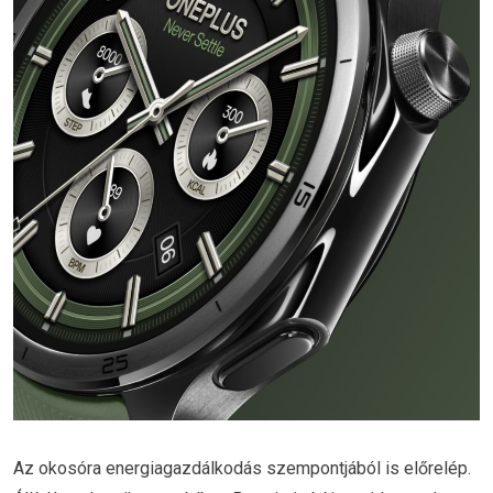
Az okosóra energiagazdálkodás szempontjából is előrelép.