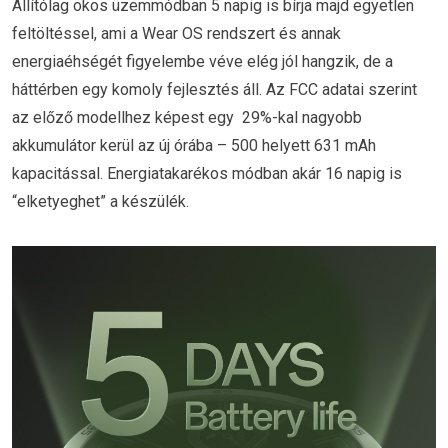
Állítólag okos üzemmódban 5 napig is bírja majd egyetlen
feltöltéssel, ami a Wear OS rendszert és annak
energiaéhségét figyelembe véve elég jól hangzik, de a
háttérben egy komoly fejlesztés áll. Az FCC adatai szerint
az előző modellhez képest egy 29%-kal nagyobb
akkumulátor kerül az új órába – 500 helyett 631 mAh
kapacitással. Energiatakarékos módban akár 16 napig is
“elketyeghet” a készülék.