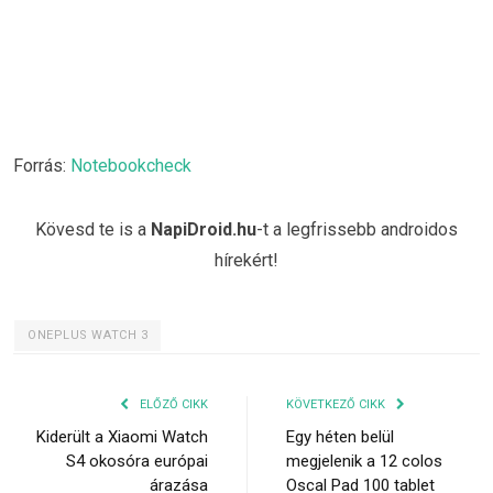
Forrás:
Notebookcheck
Kövesd te is a
NapiDroid.hu
-t a legfrissebb androidos
hírekért!
ONEPLUS WATCH 3
ELŐZŐ CIKK
KÖVETKEZŐ CIKK
Kiderült a Xiaomi Watch
Egy héten belül
S4 okosóra európai
megjelenik a 12 colos
árazása
Oscal Pad 100 tablet