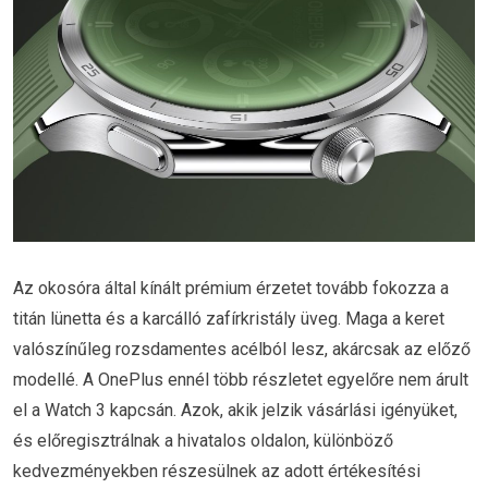
Az okosóra által kínált prémium érzetet tovább fokozza a
titán lünetta és a karcálló zafírkristály üveg. Maga a keret
valószínűleg rozsdamentes acélból lesz, akárcsak az előző
modellé. A OnePlus ennél több részletet egyelőre nem árult
el a Watch 3 kapcsán. Azok, akik jelzik vásárlási igényüket,
és előregisztrálnak a hivatalos oldalon, különböző
kedvezményekben részesülnek az adott értékesítési