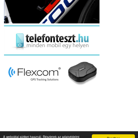
A weboldal sütiket használ. Részletek az adatvédelmi