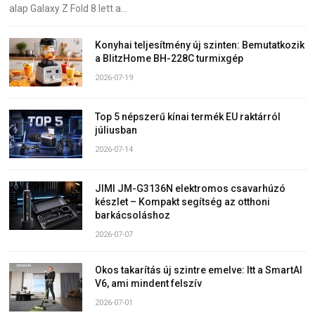
alap Galaxy Z Fold 8 lett a…
Konyhai teljesítmény új szinten: Bemutatkozik
a BlitzHome BH-228C turmixgép
2026-07-19
Top 5 népszerű kínai termék EU raktárról
júliusban
2026-07-14
JIMI JM-G3136N elektromos csavarhúzó
készlet – Kompakt segítség az otthoni
barkácsoláshoz
2026-07-07
Okos takarítás új szintre emelve: Itt a SmartAI
V6, ami mindent felszív
2026-07-01