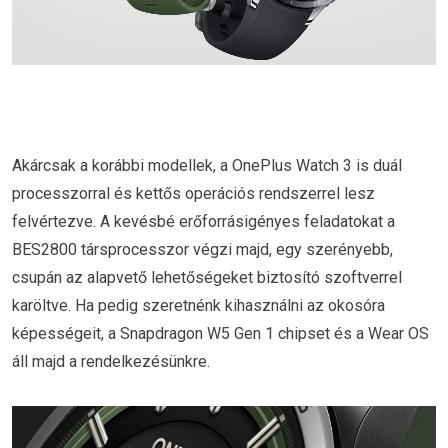
Akárcsak a korábbi modellek, a OnePlus Watch 3 is duál
processzorral és kettős operációs rendszerrel lesz
felvértezve. A kevésbé erőforrásigényes feladatokat a
BES2800 társprocesszor végzi majd, egy szerényebb,
csupán az alapvető lehetőségeket biztosító szoftverrel
karöltve. Ha pedig szeretnénk kihasználni az okosóra
képességeit, a Snapdragon W5 Gen 1 chipset és a Wear OS
áll majd a rendelkezésünkre.