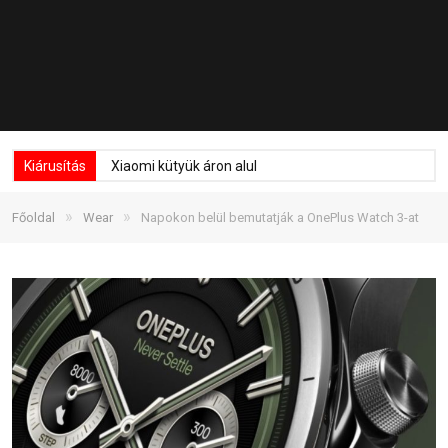
Kiárusítás
Xiaomi kütyük áron alul
»
»
Főoldal
Wear
Napokon belül bemutatják a OnePlus Watch 3-at