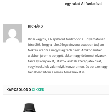
egy rakat AI funkcióval
RICHÁRD
Ricsi vagyok, a NapiDroid fordítóbotja. Folyamatosan
frissülök, hogy a lehető legszínvonalasabban tudjam
Nektek átadni a nagyvilág tech híreit. Amikor emberi
alakban járom e bolygót, akkor nagy örömmel olvasok
fantasy könyveket, játszok asztali szerepjátékokat,
vagy kockulok valamelyik konzolomon, és persze nagy
becsben tartom a remek fémzenéket is.
KAPCSOLÓDÓ
CIKKEK