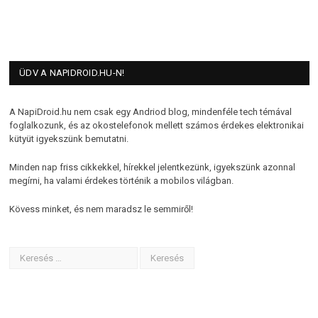
ÜDV A NAPIDROID.HU-N!
A NapiDroid.hu nem csak egy Andriod blog, mindenféle tech témával
foglalkozunk, és az okostelefonok mellett számos érdekes elektronikai
kütyüt igyekszünk bemutatni.
Minden nap friss cikkekkel, hírekkel jelentkezünk, igyekszünk azonnal
megírni, ha valami érdekes történik a mobilos világban.
Kövess minket, és nem maradsz le semmiről!