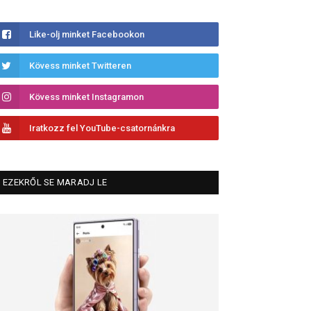
Like-olj minket Facebookon
Kövess minket Twitteren
Kövess minket Instagramon
Iratkozz fel YouTube-csatornánkra
EZEKRŐL SE MARADJ LE