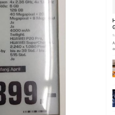
H
G
S
A
a