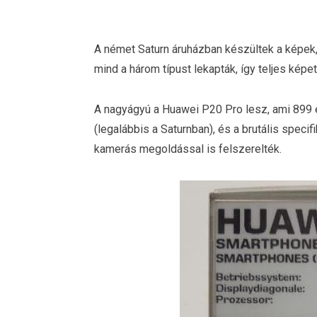
A német Saturn áruházban készültek a képek,
mind a három típust lekapták, így teljes képe
A nagyágyú a Huawei P20 Pro lesz, ami 899 e
(legalábbis a Saturnban), és a brutális speci
kamerás megoldással is felszerelték.