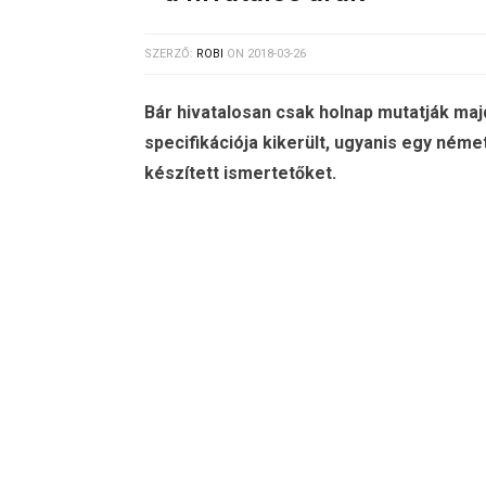
SZERZŐ:
ROBI
ON
2018-03-26
Bár hivatalosan csak holnap mutatják maj
specifikációja kikerült, ugyanis egy ném
készített ismertetőket.