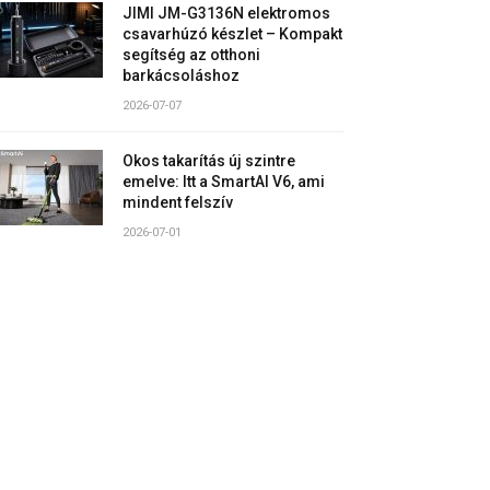
JIMI JM-G3136N elektromos
csavarhúzó készlet – Kompakt
segítség az otthoni
barkácsoláshoz
2026-07-07
Okos takarítás új szintre
emelve: Itt a SmartAI V6, ami
mindent felszív
2026-07-01