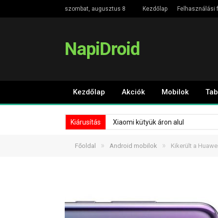
szombat, augusztus 8
Kezdőlap
Felhasználási f
NapiDroid
Kezdőlap
Akciók
Mobilok
Tab
Kiárusítás
Xiaomi kütyük áron alul
»
»
Főoldal
Android mobilok
Kikerült a Huawei