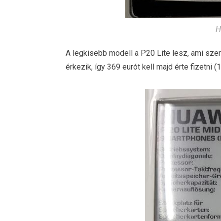
H
A legkisebb modell a P20 Lite lesz, ami sze
érkezik, így 369 eurót kell majd érte fizetni (