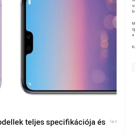
s
b
M
i
a
K
ellek teljes specifikációja és
0