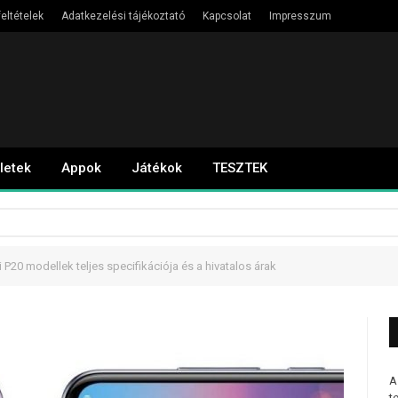
eltételek
Adatkezelési tájékoztató
Kapcsolat
Impresszum
letek
Appok
Játékok
TESZTEK
 P20 modellek teljes specifikációja és a hivatalos árak
A
t