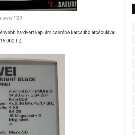
uawei P20
rényebb hardvert kap, ám cserébe karcsúbb árcédulával
115.000 Ft).