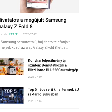
ivatalos a megújult Samsung
alaxy Z Fold 8
zerző:
PÉTER
2026-07-22
 Samsung bemutatta új hajlítható telefonjait,
melyek közül az alap Galaxy Z Fold 8 lett a…
Konyhai teljesítmény új
szinten: Bemutatkozik a
BlitzHome BH-228C turmixgép
2026-07-19
Top 5 népszerű kínai termék EU
raktárról júliusban
2026-07-14