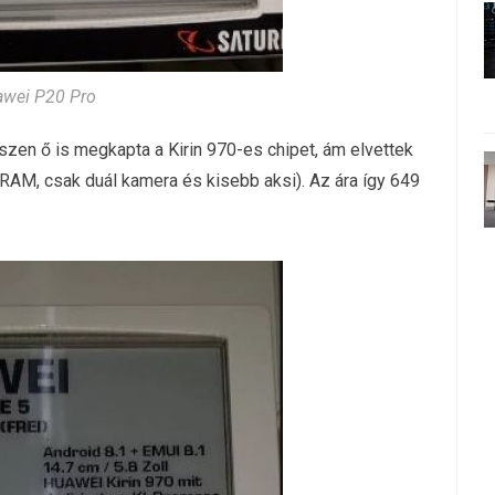
wei P20 Pro
iszen ő is megkapta a Kirin 970-es chipet, ám elvettek
AM, csak duál kamera és kisebb aksi). Az ára így 649