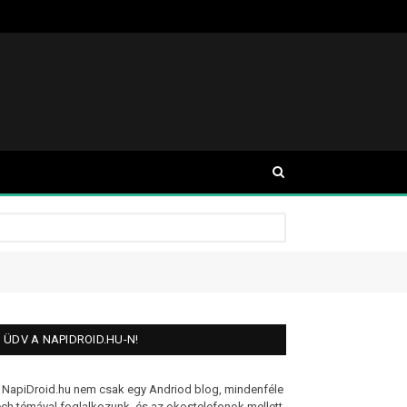
ÜDV A NAPIDROID.HU-N!
 NapiDroid.hu nem csak egy Andriod blog, mindenféle
ech témával foglalkozunk, és az okostelefonok mellett