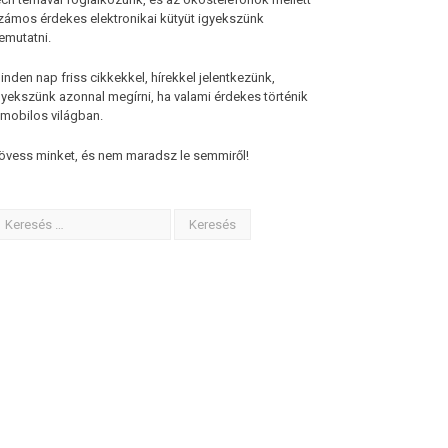
zámos érdekes elektronikai kütyüt igyekszünk
emutatni.
inden nap friss cikkekkel, hírekkel jelentkezünk,
gyekszünk azonnal megírni, ha valami érdekes történik
 mobilos világban.
övess minket, és nem maradsz le semmiről!