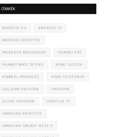
CÍMKÉK
ANDROID 9.0
ANDROID 10
ANDROID FRISSÍTÉS
FACEBOOK MESSENGER
HUAWEI P30
HUAWEI MATE 30 PRO
KÍNAI CUCCOK
KÍNÁBÓL RENDELÉS
KÍNAI TELEFONOK
LEGJOBB OKOSÓRA
OKOSÓRA
OLCSÓ OKOSÓRA
ONEPLUS 7T
SAMSUNG FRISSÍTÉS
SAMSUNG GALAXY NOTE 9