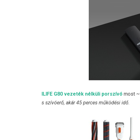
ILIFE G80 vezeték nélküli porszívó
most ~3
s szívóerő, akár 45 perces működési idő.