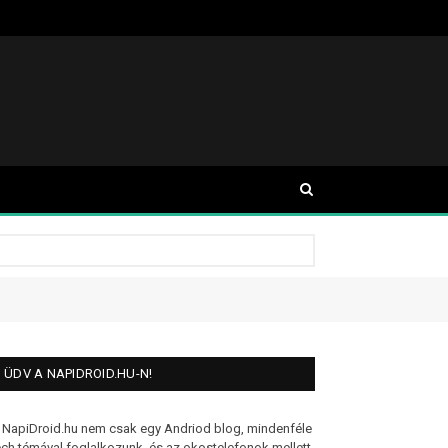
ÜDV A NAPIDROID.HU-N!
 NapiDroid.hu nem csak egy Andriod blog, mindenféle
ech témával foglalkozunk, és az okostelefonok mellett