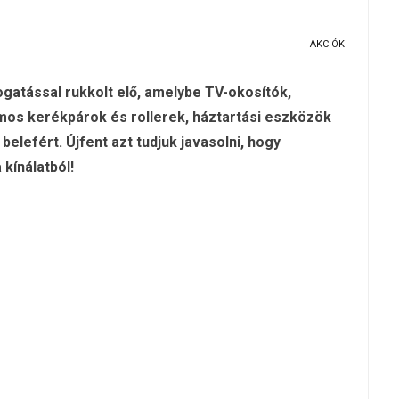
AKCIÓK
gatással rukkolt elő, amelybe TV-okosítók,
mos kerékpárok és rollerek, háztartási eszközök
elefért. Újfent azt tudjuk javasolni, hogy
kínálatból!