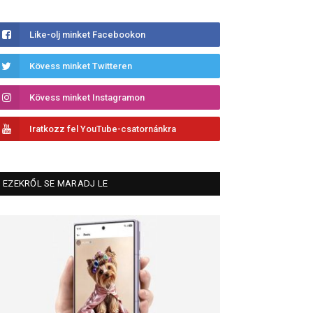
Like-olj minket Facebookon
Kövess minket Twitteren
Kövess minket Instagramon
Iratkozz fel YouTube-csatornánkra
EZEKRŐL SE MARADJ LE