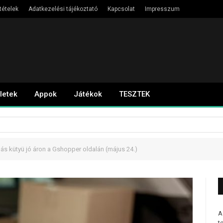
tételek
Adatkezelési tájékoztató
Kapcsolat
Impresszum
letek
Appok
Játékok
TESZTEK
s kütyü jó áron a Gshopper oldalán (május 24.)
A
t