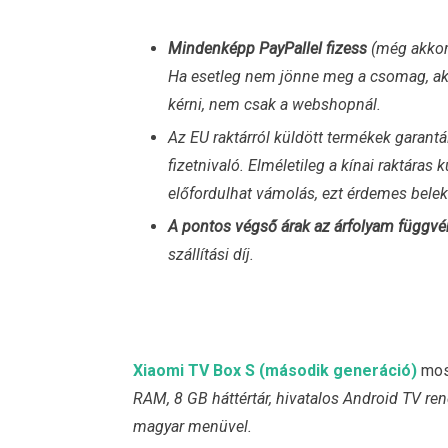
Mindenképp PayPallel fizess
(még akkor i
Ha esetleg nem jönne meg a csomag, akko
kérni, nem csak a webshopnál.
Az EU raktárról küldött termékek garan
fizetnivaló. Elméletileg a kínai raktáras 
előfordulhat vámolás, ezt érdemes beleka
A pontos végső árak az árfolyam függvé
szállítási díj.
Xiaomi TV Box S (második generáció)
most
RAM, 8 GB háttértár, hivatalos Android TV ren
magyar menüvel.