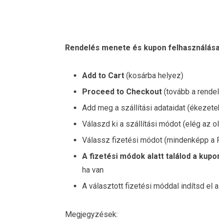
Rendelés menete és kupon felhasználás
Add to Cart
(kosárba helyez)
Proceed to Checkout
(tovább a rende
Add meg a szállítási adataidat (ékezetek
Válaszd ki a szállítási módot (elég az o
Válassz fizetési módot (mindenképp a P
A fizetési módok alatt találod a kupo
ha van
A választott fizetési móddal indítsd el 
Megjegyzések: