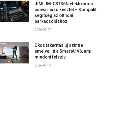
JIMI JM-G3136N elektromos
csavarhúzó készlet – Kompakt
segítség az otthoni
barkácsoláshoz
2026-07-07
Okos takarítás új szintre
emelve: Itt a SmartAI V6, ami
mindent felszív
2026-07-01