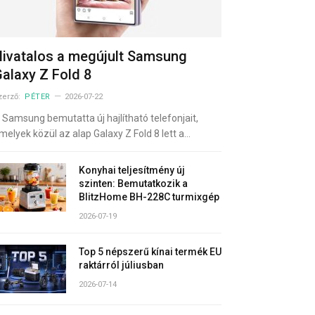
ivatalos a megújult Samsung
alaxy Z Fold 8
zerző:
PÉTER
2026-07-22
 Samsung bemutatta új hajlítható telefonjait,
melyek közül az alap Galaxy Z Fold 8 lett a…
Konyhai teljesítmény új
szinten: Bemutatkozik a
BlitzHome BH-228C turmixgép
2026-07-19
Top 5 népszerű kínai termék EU
raktárról júliusban
2026-07-14