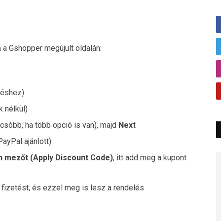
a
a Gshopper megújult oldalán:
léshez)
 nélkül)
lcsóbb, ha több opció is van), majd
Next
ayPal ajánlott)
n mezőt (
Apply Discount Code
)
, itt add meg a kupont
a fizetést, és ezzel meg is lesz a rendelés