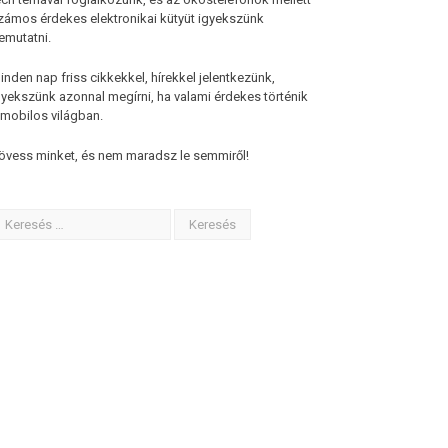
zámos érdekes elektronikai kütyüt igyekszünk
emutatni.
inden nap friss cikkekkel, hírekkel jelentkezünk,
gyekszünk azonnal megírni, ha valami érdekes történik
 mobilos világban.
övess minket, és nem maradsz le semmiről!