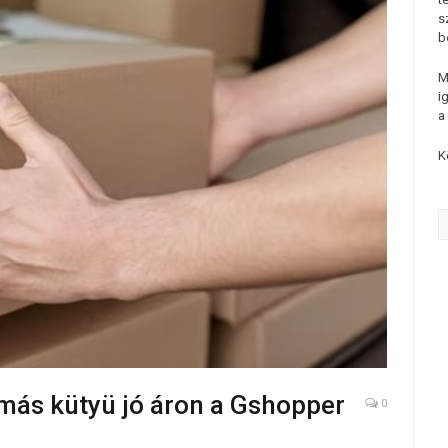
s
b
M
i
a
K
más kütyü jó áron a Gshopper
0