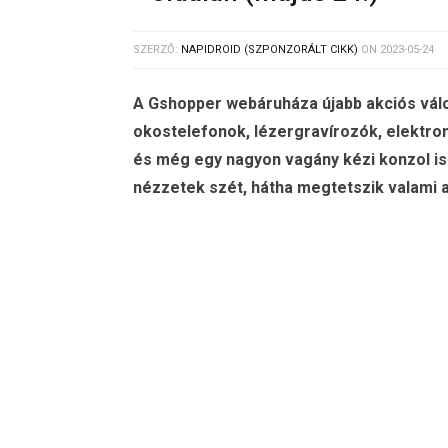
SZERZŐ:
NAPIDROID (SZPONZORÁLT CIKK)
ON
2023-05-24
A Gshopper webáruháza újabb akciós válo
okostelefonok, lézergravírozók, elektro
és még egy nagyon vagány kézi konzol is b
nézzetek szét, hátha megtetszik valami a 