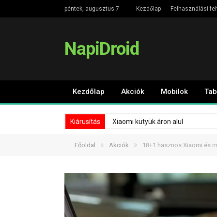
péntek, augusztus 7
Kezdőlap
Felhasználási fel
NapiDroid
Kezdőlap
Akciók
Mobilok
Tab
Kiárusítás
Xiaomi kütyük áron alul
»
»
Főoldal
Akciók
18+1 hasznos Xiaomi és má