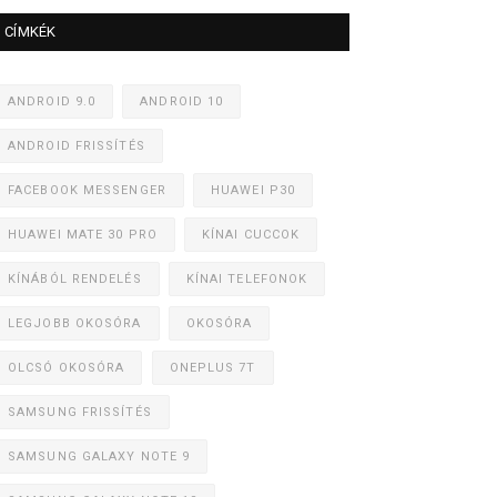
CÍMKÉK
ANDROID 9.0
ANDROID 10
ANDROID FRISSÍTÉS
FACEBOOK MESSENGER
HUAWEI P30
HUAWEI MATE 30 PRO
KÍNAI CUCCOK
KÍNÁBÓL RENDELÉS
KÍNAI TELEFONOK
LEGJOBB OKOSÓRA
OKOSÓRA
OLCSÓ OKOSÓRA
ONEPLUS 7T
SAMSUNG FRISSÍTÉS
SAMSUNG GALAXY NOTE 9