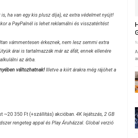
s, ha van egy kis plusz díja), ez extra védelmet nyújt!
r a PayPalnél is lehet reklamálni és visszatérítést
H
G
táltan vámmentesen érkeznek, nem lesz semmi extra
S
kütyük árai is tartalmazzák már az áfát, ennek ellenére
A
a
lkulálni az árba.
nyében változhatnak!
Illetve a kiírt árakra még rájöhet a
 ~20 350 Ft (+szállítás) akcióban.
4K lejátszás, 2 GB
dszer rengeteg appal és Play Áruházzal. Global verzió