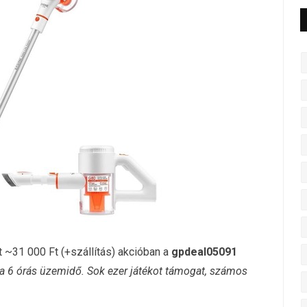
~31 000 Ft (+szállítás) akcióban a
gpdeal05091
ka 6 órás üzemidő. Sok ezer játékot támogat, számos