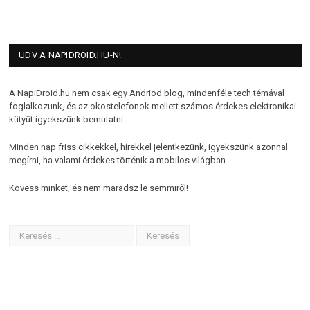
ÜDV A NAPIDROID.HU-N!
A NapiDroid.hu nem csak egy Andriod blog, mindenféle tech témával
foglalkozunk, és az okostelefonok mellett számos érdekes elektronikai
kütyüt igyekszünk bemutatni.
Minden nap friss cikkekkel, hírekkel jelentkezünk, igyekszünk azonnal
megírni, ha valami érdekes történik a mobilos világban.
Kövess minket, és nem maradsz le semmiről!