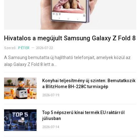
Hivatalos a megújult Samsung Galaxy Z Fold 8
Szerző:
PÉTER
2026-07-22
A Samsung bemutatta új hajlítható telefonjait, amelyek közül az
alap Galaxy Z Fold 8 lett a…
Konyhai teljesítmény új szinten: Bemutatkozik
a BlitzHome BH-228C turmixgép
2026-07-19
Top 5 népszerű kínai termék EU raktárról
júliusban
2026-07-14