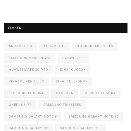
CÍMKÉK
ANDROID 9.0
ANDROID 10
ANDROID FRISSÍTÉS
FACEBOOK MESSENGER
HUAWEI P30
HUAWEI MATE 30 PRO
KÍNAI CUCCOK
KÍNÁBÓL RENDELÉS
KÍNAI TELEFONOK
LEGJOBB OKOSÓRA
OKOSÓRA
OLCSÓ OKOSÓRA
ONEPLUS 7T
SAMSUNG FRISSÍTÉS
SAMSUNG GALAXY NOTE 9
SAMSUNG GALAXY NOTE 10
SAMSUNG GALAXY S9
SAMSUNG GALAXY S10