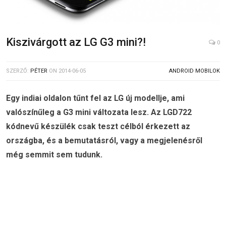
Kiszivárgott az LG G3 mini?!
0
SZERZŐ:
PÉTER
ON
2014-06-05
ANDROID MOBILOK
Egy indiai oldalon tűnt fel az LG új modellje, ami
valószínűleg a G3 mini változata lesz. Az LGD722
kódnevű készülék csak teszt célból érkezett az
országba, és a bemutatásról, vagy a megjelenésről
még semmit sem tudunk.