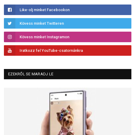
Like-olj minket Facebookon
Kövess minket Twitteren
Kövess minket Instagramon
Iratkozz fel YouTube-csatornánkra
EZEKRŐL SE MARADJ LE