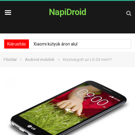
NapiDroid
Kiárusítás
Xiaomi kütyük áron alul
»
»
Főoldal
Android mobilok
Kiszivárgott az LG G3 mini?!