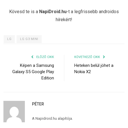
Kövesd te is a
NapiDroid.hu
-t a legfrissebb androidos
hírekért!
LG
LG G3 MINI
ELŐZŐ CIKK
KÖVETKEZŐ CIKK
Képen a Samsung
Heteken belül jöhet a
Galaxy S5 Google Play
Nokia X2
Edition
PÉTER
A Napidroid.hu alapítója.