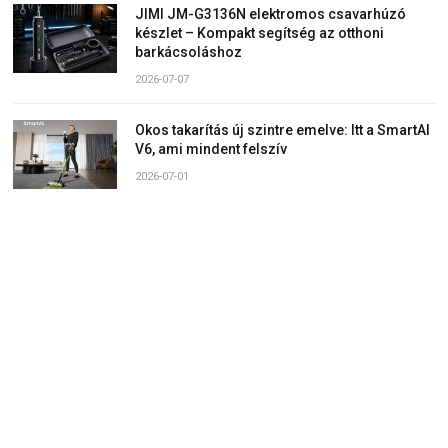
JIMI JM-G3136N elektromos csavarhúzó
készlet – Kompakt segítség az otthoni
barkácsoláshoz
2026-07-07
Okos takarítás új szintre emelve: Itt a SmartAI
V6, ami mindent felszív
2026-07-01