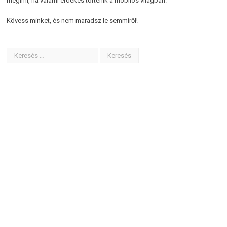
megírni, ha valami érdekes történik a mobilos világban.
Kövess minket, és nem maradsz le semmiről!