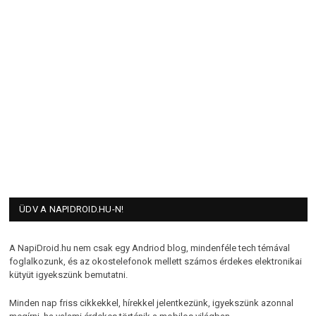
ÜDV A NAPIDROID.HU-N!
A NapiDroid.hu nem csak egy Andriod blog, mindenféle tech témával
foglalkozunk, és az okostelefonok mellett számos érdekes elektronikai
kütyüt igyekszünk bemutatni.
Minden nap friss cikkekkel, hírekkel jelentkezünk, igyekszünk azonnal