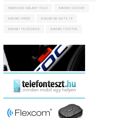
SAMSUNG GALAXY FOLD
XIAOMI CUCCOK
XIAOMI HÍREK
XIAOMI MI NOTE 10
XIAOMI TELEFONOK
XIAOMI TESZTEK