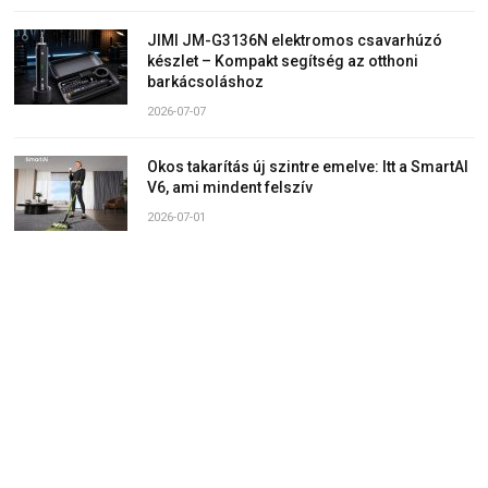
JIMI JM-G3136N elektromos csavarhúzó
készlet – Kompakt segítség az otthoni
barkácsoláshoz
2026-07-07
Okos takarítás új szintre emelve: Itt a SmartAI
V6, ami mindent felszív
2026-07-01