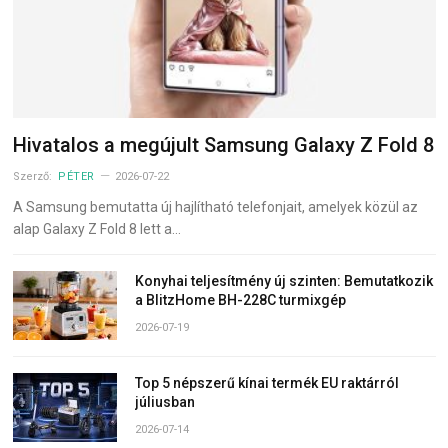
Hivatalos a megújult Samsung Galaxy Z Fold 8
Szerző:
PÉTER
2026-07-22
A Samsung bemutatta új hajlítható telefonjait, amelyek közül az
alap Galaxy Z Fold 8 lett a…
Konyhai teljesítmény új szinten: Bemutatkozik
a BlitzHome BH-228C turmixgép
2026-07-19
Top 5 népszerű kínai termék EU raktárról
júliusban
2026-07-14