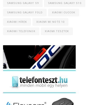
SAMSUNG GALAXY S9
SAMSUNG GALAXY S10
SAMSUNG GALAXY FOLD
XIAOMI CUCCOK
XIAOMI HÍREK
XIAOMI MI NOTE 10
XIAOMI TELEFONOK
XIAOMI TESZTEK