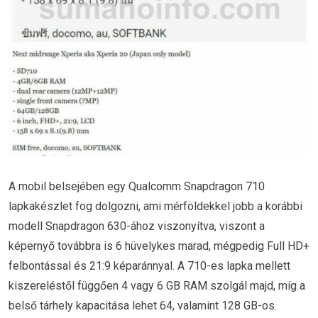
A mobil belsejében egy Qualcomm Snapdragon 710
lapkakészlet fog dolgozni, ami mérföldekkel jobb a korábbi
modell Snapdragon 630-ához viszonyítva, viszont a
képernyő továbbra is 6 hüvelykes marad, mégpedig Full HD+
felbontással és 21:9 képaránnyal. A 710-es lapka mellett
kiszereléstől függően 4 vagy 6 GB RAM szolgál majd, míg a
belső tárhely kapacitása lehet 64, valamint 128 GB-os.