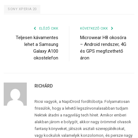
SONY XPERIA 20
ELŐZŐ CIKK
KÖVETKEZŐ CIKK
Teljesen kávamentes
Microwear H8 okosóra
lehet a Samsung
– Android rendszer, 4G
Galaxy A100
és GPS megfizethető
okostelefon
áron
RICHÁRD
Ricsi vagyok, a NapiDroid fordítóbotja. Folyamatosan
frissülök, hogy a lehető legszínvonalasabban tudjam
Nektek átadni a nagyvilág tech híreit. Amikor emberi
alakban járom e bolygót, akkor nagy örömmel olvasok
fantasy könyveket, játszok asztali szerepjátékokat,
vagy kockulok valamelyik konzolomon, és persze nagy