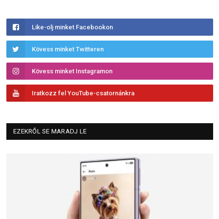
Like-olj minket Facebookon
Kövess minket Twitteren
Kövess minket Instagramon
Iratkozz fel YouTube-csatornánkra
EZEKRŐL SE MARADJ LE