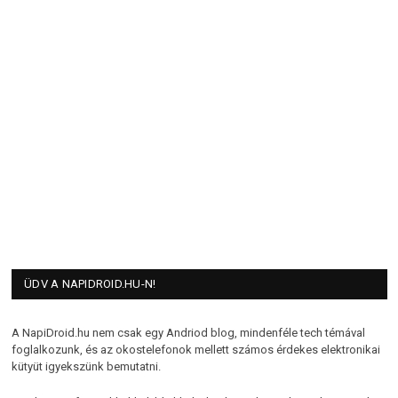
ÜDV A NAPIDROID.HU-N!
A NapiDroid.hu nem csak egy Andriod blog, mindenféle tech témával
foglalkozunk, és az okostelefonok mellett számos érdekes elektronikai
kütyüt igyekszünk bemutatni.