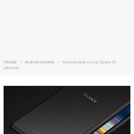
»
»
Főoldal
Android mobilok
Kiszivárogtak a Sony Xperia 20
jellemzői