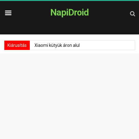
NapiDroid
Kiárusítás
Xiaomi kütyük áron alul