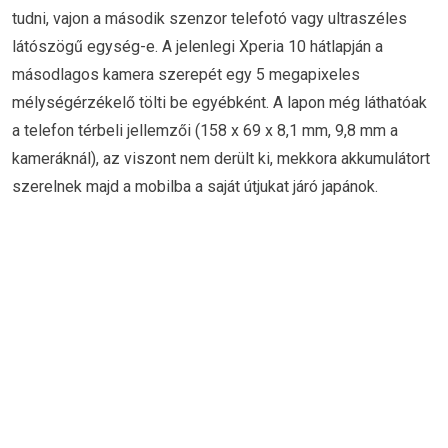
tudni, vajon a második szenzor telefotó vagy ultraszéles
látószögű egység-e. A jelenlegi Xperia 10 hátlapján a
másodlagos kamera szerepét egy 5 megapixeles
mélységérzékelő tölti be egyébként. A lapon még láthatóak
a telefon térbeli jellemzői (158 x 69 x 8,1 mm, 9,8 mm a
kameráknál), az viszont nem derült ki, mekkora akkumulátort
szerelnek majd a mobilba a saját útjukat járó japánok.