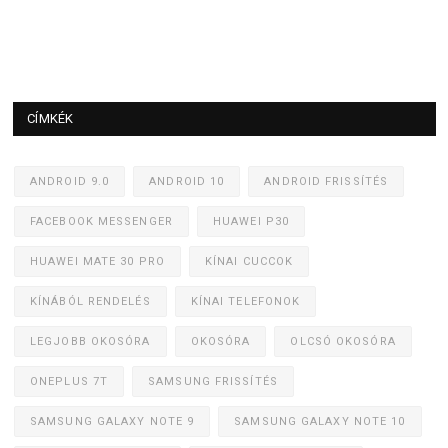
CÍMKÉK
ANDROID 9.0
ANDROID 10
ANDROID FRISSÍTÉS
FACEBOOK MESSENGER
HUAWEI P30
HUAWEI MATE 30 PRO
KÍNAI CUCCOK
KÍNÁBÓL RENDELÉS
KÍNAI TELEFONOK
LEGJOBB OKOSÓRA
OKOSÓRA
OLCSÓ OKOSÓRA
ONEPLUS 7T
SAMSUNG FRISSÍTÉS
SAMSUNG GALAXY NOTE 9
SAMSUNG GALAXY NOTE 10