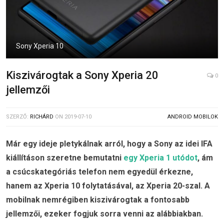
Sony Xperia 10
Kiszivárogtak a Sony Xperia 20
0
jellemzői
SZERZŐ:
RICHÁRD
ON
2019-07-10
ANDROID MOBILOK
Már egy ideje pletykálnak arról, hogy a Sony az idei IFA
kiállításon szeretne bemutatni
egy Xperia 1 utódot
, ám
a csúcskategóriás telefon nem egyedül érkezne,
hanem az Xperia 10 folytatásával, az Xperia 20-szal. A
mobilnak nemrégiben kiszivárogtak a fontosabb
jellemzői, ezeker fogjuk sorra venni az alábbiakban.