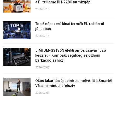
a BlitzHome BH-228C turmixgép
2026-07-19
Top 5 népszerű kínai termék EU raktárról
júliusban
2026-07-14
JIMI JM-G3136N elektromos csavarhúzó
készlet – Kompakt segítség az otthoni
barkácsoláshoz
2026-07-07
Okos takarítás új szintre emelve: Itt a SmartAI
V6, ami mindent felszív
2026-07-01