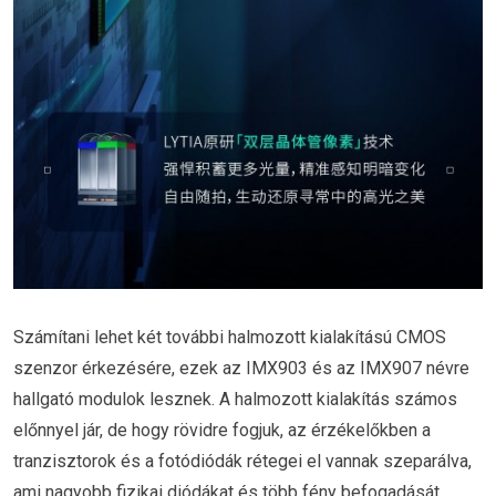
Számítani lehet két további halmozott kialakítású CMOS
szenzor érkezésére, ezek az IMX903 és az IMX907 névre
hallgató modulok lesznek. A halmozott kialakítás számos
előnnyel jár, de hogy rövidre fogjuk, az érzékelőkben a
tranzisztorok és a fotódiódák rétegei el vannak szeparálva,
ami nagyobb fizikai diódákat és több fény befogadását