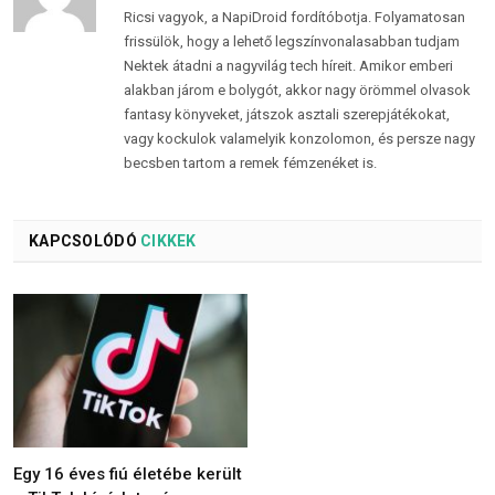
Ricsi vagyok, a NapiDroid fordítóbotja. Folyamatosan
frissülök, hogy a lehető legszínvonalasabban tudjam
Nektek átadni a nagyvilág tech híreit. Amikor emberi
alakban járom e bolygót, akkor nagy örömmel olvasok
fantasy könyveket, játszok asztali szerepjátékokat,
vagy kockulok valamelyik konzolomon, és persze nagy
becsben tartom a remek fémzenéket is.
KAPCSOLÓDÓ
CIKKEK
Egy 16 éves fiú életébe került