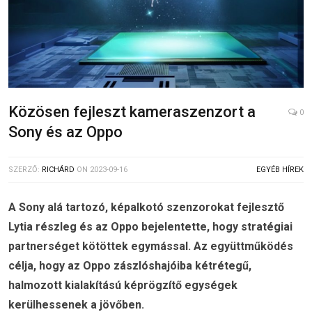
Közösen fejleszt kameraszenzort a
0
Sony és az Oppo
SZERZŐ:
RICHÁRD
ON
2023-09-16
EGYÉB HÍREK
A Sony alá tartozó, képalkotó szenzorokat fejlesztő
Lytia részleg és az Oppo bejelentette, hogy stratégiai
partnerséget kötöttek egymással. Az együttműködés
célja, hogy az Oppo zászlóshajóiba kétrétegű,
halmozott kialakítású képrögzítő egységek
kerülhessenek a jövőben.