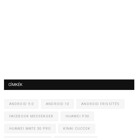
CÍMKÉK
ANDROID 9.0
ANDROID 10
ANDROID FRISSÍTÉS
FACEBOOK MESSENGER
HUAWEI P30
HUAWEI MATE 30 PRO
KÍNAI CUCCOK