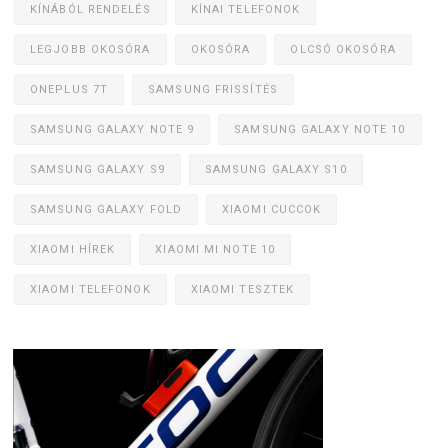
KÍNÁBÓL RENDELÉS
KÍNAI TELEFONOK
LEGJOBB OKOSÓRA
OKOSÓRA
OLCSÓ OKOSÓRA
ONEPLUS 7T
SAMSUNG FRISSÍTÉS
SAMSUNG GALAXY NOTE 9
SAMSUNG GALAXY NOTE 10
SAMSUNG GALAXY S9
SAMSUNG GALAXY S10
SAMSUNG GALAXY FOLD
XIAOMI CUCCOK
XIAOMI HÍREK
XIAOMI MI NOTE 10
XIAOMI TELEFONOK
XIAOMI TESZTEK