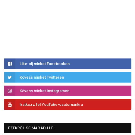
Like-olj minket Facebookon
Kövess minket Twitteren
Kövess minket Instagramon
Iratkozz fel YouTube-csatornánkra
EZEKRŐL SE MARADJ LE