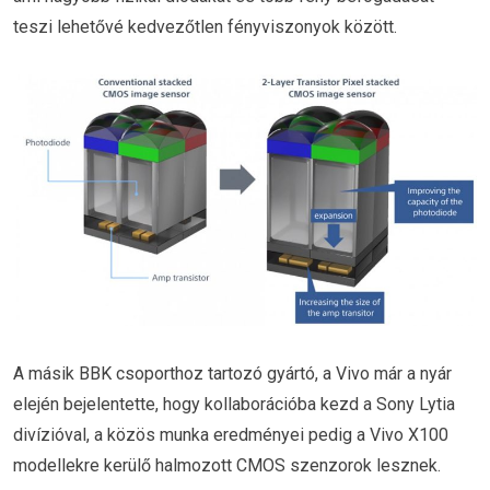
teszi lehetővé kedvezőtlen fényviszonyok között.
A másik BBK csoporthoz tartozó gyártó, a Vivo már a nyár
elején bejelentette, hogy kollaborációba kezd a Sony Lytia
divízióval, a közös munka eredményei pedig a Vivo X100
modellekre kerülő halmozott CMOS szenzorok lesznek.