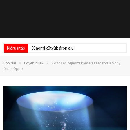
Kiárusítás
Xiaomi kütyük áron alul
»
»
Főoldal
Egyéb hírek
Közösen fejleszt kameraszenzort a Sony
és az Oppo