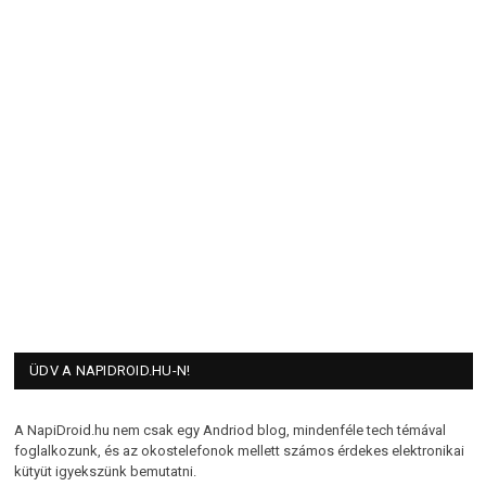
ÜDV A NAPIDROID.HU-N!
A NapiDroid.hu nem csak egy Andriod blog, mindenféle tech témával
foglalkozunk, és az okostelefonok mellett számos érdekes elektronikai
kütyüt igyekszünk bemutatni.