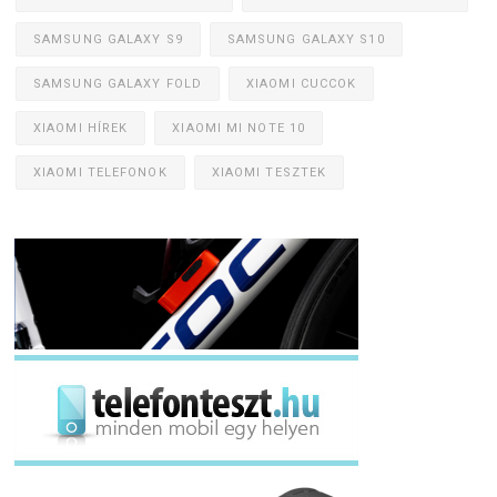
SAMSUNG GALAXY S9
SAMSUNG GALAXY S10
SAMSUNG GALAXY FOLD
XIAOMI CUCCOK
XIAOMI HÍREK
XIAOMI MI NOTE 10
XIAOMI TELEFONOK
XIAOMI TESZTEK