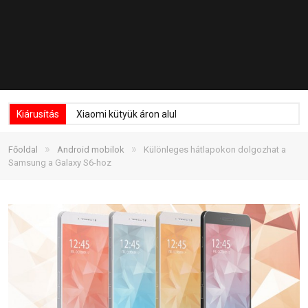
Kiárusítás
Xiaomi kütyük áron alul
»
»
Főoldal
Android mobilok
Különleges hátlapokon dolgozhat a
Samsung a Galaxy S6-hoz