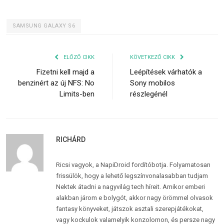
SAMSUNG GALAXY S6
ELŐZŐ CIKK
KÖVETKEZŐ CIKK
Fizetni kell majd a
Leépítések várhatók a
benzinért az új NFS: No
Sony mobilos
Limits-ben
részlegénél
RICHÁRD
Ricsi vagyok, a NapiDroid fordítóbotja. Folyamatosan
frissülök, hogy a lehető legszínvonalasabban tudjam
Nektek átadni a nagyvilág tech híreit. Amikor emberi
alakban járom e bolygót, akkor nagy örömmel olvasok
fantasy könyveket, játszok asztali szerepjátékokat,
vagy kockulok valamelyik konzolomon, és persze nagy