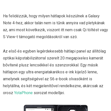
Ha felidézzük, hogy milyen hátlapok készülnek a Galaxy
Note 4-hez, akkor talán nem is tűnik annyira vad pletykának
az, ami most következik, viszont itt nem csak Qi töltést vagy
S View-t támogató megoldásokról van szó.
Az első és egyben legérdekesebb hátlapi panel az állítólag
optikai képstabilizátorral szerelt 20 megapixeles kamerát
bővítené plusz lencsékkel és szenzorokkal. Egy másik
hátlapon egy ultra energiatakarékos e-ink kijelző lenne,
amelynek segítségével az S6 e-book olvasóként is
helytállna, és két megjelenítővel rendelkezne, akárcsak az
orosz
YotaPhone
sorozat modelljei.