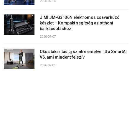
2026-07-14
JIMI JM-G3136N elektromos csavarhúzó
készlet – Kompakt segítség az otthoni
barkácsoláshoz
2026-07-07
Okos takarítás új szintre emelve: Itt a SmartAI
V6, ami mindent felszív
2026-07-01