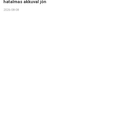
hatalmas akkuval jön
2026-08-08