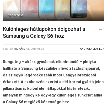
Koncepció
Különleges hátlapokon dolgozhat a
0
Samsung a Galaxy S6-hoz
SZERZŐ:
RICHÁRD
ON
2015-01-28
ANDROID MOBILOK
Rengeteg – akár egymásnak ellentmondó – pletyka
hallható a Samsung készülőben lévő zászlóshajójáról,
és az egyik legérdekesebb most Lengyelországból
érkezett. A szóbeszéd szerint a dél-koreai gyártó jelen
pillanatban is különféle hátlapokkal kísérletezik,
amelyek mindegyike egy-egy különleges funkciót adna
a Galaxy S6 meglévő képességeihez.