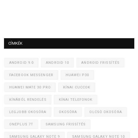
CÍMKÉK
ANDROID 9.0
ANDROID 10
ANDROID FRISSÍTÉS
FACEBOOK MESSENGER
HUAWEI P30
HUAWEI MATE 30 PRO
KÍNAI CUCCOK
KÍNÁBÓL RENDELÉS
KÍNAI TELEFONOK
LEGJOBB OKOSÓRA
OKOSÓRA
OLCSÓ OKOSÓRA
ONEPLUS 7T
SAMSUNG FRISSÍTÉS
SAMSUNG GALAXY NOTE 9
SAMSUNG GALAXY NOTE 10