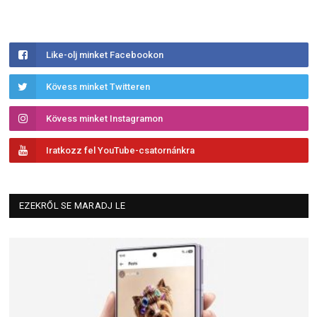
Like-olj minket Facebookon
Kövess minket Twitteren
Kövess minket Instagramon
Iratkozz fel YouTube-csatornánkra
EZEKRŐL SE MARADJ LE