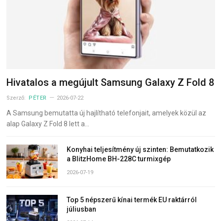
Hivatalos a megújult Samsung Galaxy Z Fold 8
Szerző:
PÉTER
2026-07-22
A Samsung bemutatta új hajlítható telefonjait, amelyek közül az
alap Galaxy Z Fold 8 lett a…
Konyhai teljesítmény új szinten: Bemutatkozik
a BlitzHome BH-228C turmixgép
2026-07-19
Top 5 népszerű kínai termék EU raktárról
júliusban